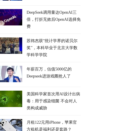
DeepSeek调用量达OpenAI三
倍，打折无效后OpenAI选择免
费
苏炜杰获“统计学界的诺贝尔
奖”，本科毕业于北京大学数
学科学学院
年薪百万，估值5000亿的
Deepseek进游戏圈抢人了
美国科学家首次用AI设计出病
毒：用于感染细菌 不会对人
类构成威胁
月租122元用iPhone，苹果官
方租机是福利还是套路？