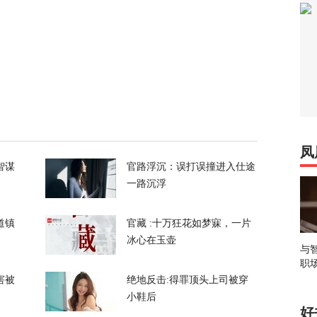
们所有人！”反特朗普右翼密会，拟推卡尔森备
37
长看上你了”，背后有大问题
凤
748
智谋
官路浮沉：误打误撞进入仕途
一路沉浮
电、运费暴涨……百年一遇大旱席卷欧洲重创
道镇
官藏 :十万狂花如梦寐，一片
60
冰心在玉壶
与
职
谈最新细节曝光
害被
绝地反击:得罪顶头上司被穿
小鞋后
好
24