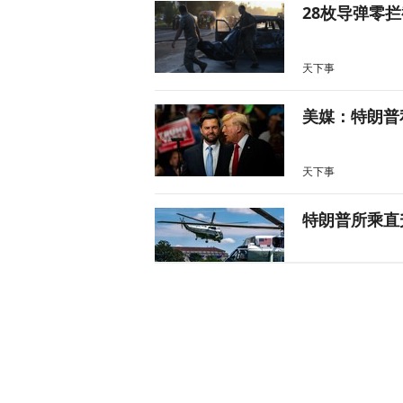
28枚导弹零
天下事
美媒：特朗普
天下事
特朗普所乘直
天下事
岛内演习首日
抓不到？
又又切克闹