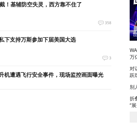
拦截！基辅防空失灵，西方靠不住了
358
私下支持万斯参加下届美国大选
W
万
3
对
升机遭遇飞行安全事件，现场监控画面曝光
跃
别
12
折
“
，台军丢盔弃甲，赖清德深夜逃跑，赌解放军
12