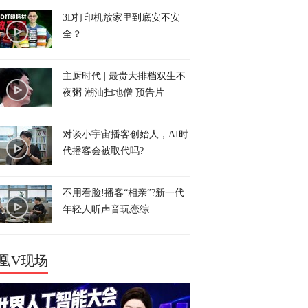
3D打印机放家里到底安不安
全？
主厨时代 | 最贵大排档双生不
夜粥 潮汕扫地僧 预告片
对谈小宇宙播客创始人，AI时
代播客会被取代吗?
不用看脸!播客“相亲”?新一代
年轻人听声音玩恋综
凰V现场