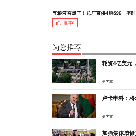
五粮液夯爆了！总厂直供4瓶699，平时
推荐
0
为您推荐
耗资4亿美元
天下事
卢卡申科：将
天下事
加强集体威慑