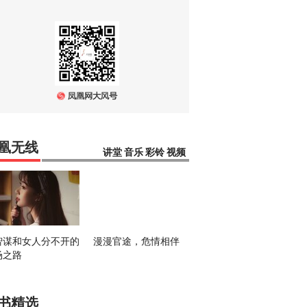
凰无线
讲堂
音乐
彩铃
视频
智谋和女人分不开的
漫漫官途，危情相伴
场之路
书精选