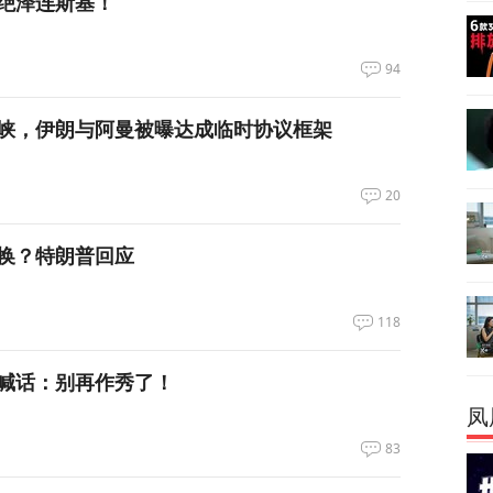
绝泽连斯基！
94
峡，伊朗与阿曼被曝达成临时协议框架
20
换？特朗普回应
118
喊话：别再作秀了！
凤
83