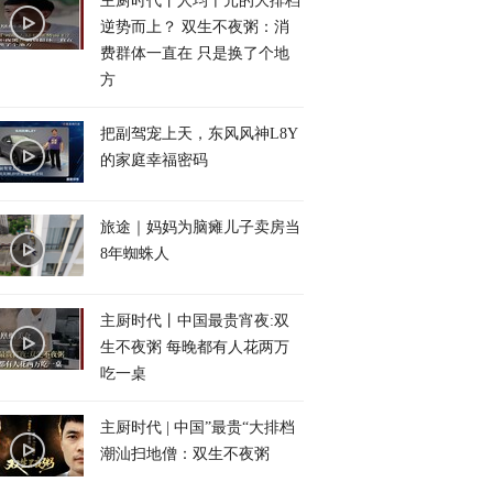
主厨时代丨人均千元的大排档
逆势而上？ 双生不夜粥：消
费群体一直在 只是换了个地
方
把副驾宠上天，东风风神L8Y
的家庭幸福密码
旅途｜妈妈为脑瘫儿子卖房当
8年蜘蛛人
主厨时代丨中国最贵宵夜:双
生不夜粥 每晚都有人花两万
吃一桌
主厨时代 | 中国”最贵“大排档
潮汕扫地僧：双生不夜粥