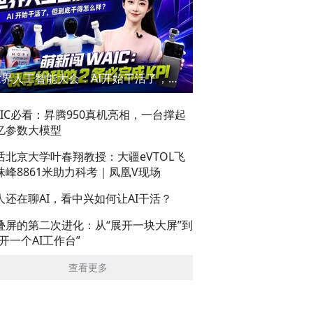
世界人工智能大会：AI开始干活了，但到底干的怎么样？萌新闯WAIC
AIC必看：昇腾950真机亮相，一台撑起
亿参数大模型
话北京大学叶春翔教授：大疆eVTOL飞
珠峰8861米助力科考｜凤凰V现场
人还在聊AI，看中兴如何让AI干活？
叠屏的第二次进化：从“展开一块大屏”到
展开一个AI工作台”
查看更多