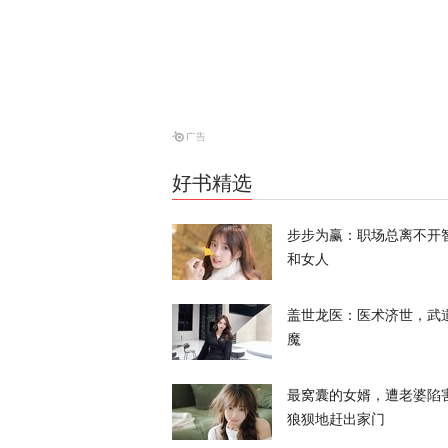
“他背叛了我
战2028大选
天下事
风声丨“冯院
好书精选
风声
步步为赢：职场总离不开
和女人
炸河床、停核
经济
盖世龙医：医术济世，武
天下事
魔
伊朗与阿曼会
最窝囊的女婿，遭老婆陷
狼狈地赶出家门
天下事