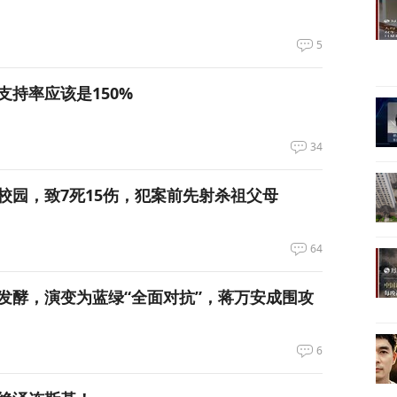
5
支持率应该是150%
34
校园，致7死15伤，犯案前先射杀祖父母
64
发酵，演变为蓝绿“全面对抗”，蒋万安成围攻
6