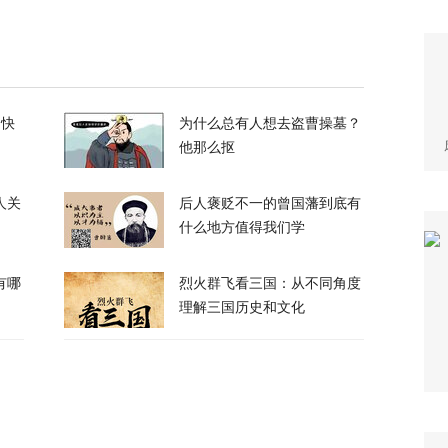
政客广岛致辞：不提美国是投弹国，却批评俄
374
的快
为什么总有人想去盗曹操墓？
察：一条社交媒体视频，为何让上万年轻人赌
他那么抠
40
人关
后人褒贬不一的曾国藩到底有
什么地方值得我们学
万吨！美国囤铜量或破百年纪录，背后意图耐人
有哪
烈火群飞看三国：从不同角度
理解三国历史和文化
8
朗普与美防长爆发激烈争执
124