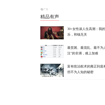
俄方痛斥日本
罗斯
精品有声
天下事
30+女性谈人生高潮：我
西班牙前线观
乐，和钱无关
命游向欧洲？
凤凰大参考
最贫困、最混乱、最不为
注”的非洲，难上加难
一个月囤20
寻味？
富有统治权术的雍正到底
些不为人知的秘密
又又切克闹
美媒爆料：特
天下事