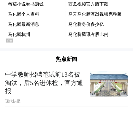
从算力采购到真正落地盈利，中间隔着多重
现实壁垒。现阶段仅有少数顶尖技术团队，
依靠极强的工程适配能力，能够基于国产算
力完成模型训练，这种单点技术突破不具备
普适性，无法规模化复制。
热点新闻
生态短板更是难以短期补齐，英伟达成熟生
态可覆盖数万模型，与国产框架形成量级差
中学教师招聘笔试前13名被
淘汰，后5名进体检，官方通
距。行业普遍预判，中小企业能够低成本、
报
常态化接入国产算力的规模化场景，至少还
现代快报
需要两年时间培育。
本质上，2026年的算力突破，仅停留在供应
链采购层面，并非腾讯AI技术、产品和商业