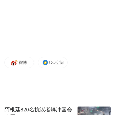
（1014亿元）的36.5%。
到货节
但"逐月到货"的表述相对模糊——
奏、采购总量、适配优先级，均未披露
。这
更像是一个方向性预期，而非可验证的交付
计划。
这种预期的反复调整，本身就说明了供应链
的不确定性。更值得注意的事实是，管理层
在本季度进一步坦承：由于GPU算力持续短
缺，腾讯云"在满足外部客户需求方面面临困
难"。
当阿里云一季度AI相关产品收入连续11个季
阿根廷820名抗议者爆冲国会