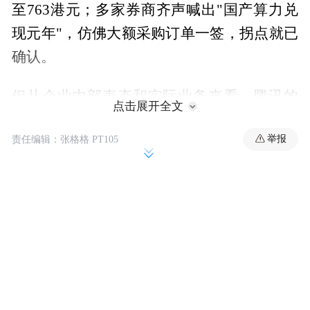
至763港元；多家券商齐声喊出"国产算力兑
现元年"，仿佛大额采购订单一签，拐点就已
确认。
但从企业内部表态和实际业务来看，腾讯的
点击展开全文
AI突围之路，依旧充满不确定性。
举报
责任编辑：张格格 PT105
算力预期的"下半年"叙事
翻看腾讯过去一年的公开表态，管理层对算
力节奏的指引其实经历了一个明显的调整过
程。
2025年第二季度，电话会上的说法是"如果
GPU供应充足，会进一步提升云计算中的