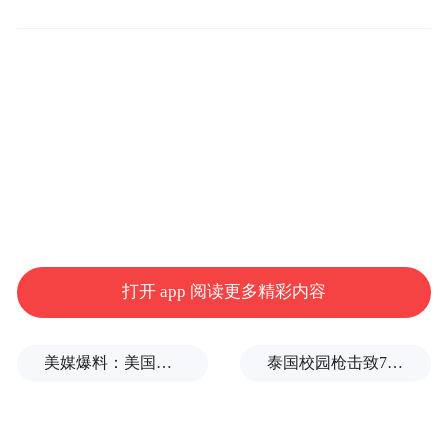
GPU租赁"，同时强调"不会过于依赖GPU供
给的短期波动"。
到了第三季度，口径变得更务实：承认"在采
购GPU方面存在供应链限制"，表示"GPU储
备充足，足以满足内部使用"，但明确"优先
满足内部使用"；且受AI芯片供应变动影响，
CFO John Lo下调了2025年全年资本支出指
引。
打开 app 阅读更多精彩内容
进入2026年一季度，支撑理由换成了"国产
美媒爆料：美国防部高官寻求访华，却遭中方冷遇
泰国校园枪击致7死15伤，暴露枪支管理巨大漏洞
ASIC芯片预计下半年开始陆续到货"，当季
资本开支付款已达370亿元，占经营现金流