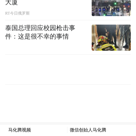
度保持三位数增长，字节跳动豆包月活已达
大厦
3.45亿时，腾讯的AI云服务仍受限于内部资
RT今日俄罗斯
源分配，尚未真正进入对外大规模获客阶
泰国总理回应校园枪击事
段。
件：这是很不幸的事情
"算力兑现"不等于商业价值兑现
券商普遍热议的"2026国产AI算力兑现元
年"，其实是一个被高估的行业叙事。
2026年确实迎来国产算力订单集中落地，在
政策和市场双重推动下，头部企业大批量采
购国产芯片，带动国产芯片价格小幅上涨。
但签下采购订单，不等于商业价值落地
。