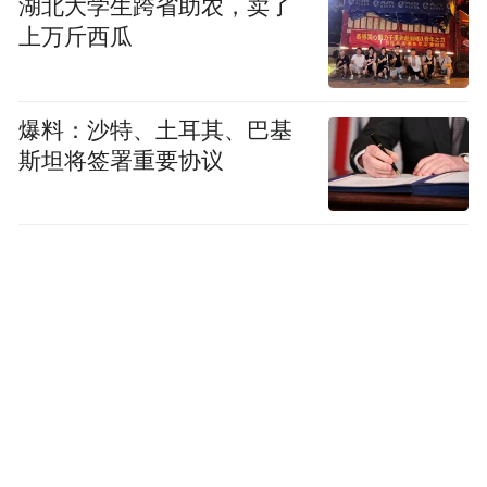
湖北大学生跨省助农，卖了
入首席AI科学家姚顺雨，才启动系统性技术
上万斤西瓜
重构，耗时数月重建预训练、强化学习与算
力基础设施体系，并于2026年二季度初推出
爆料：沙特、土耳其、巴基
混元Hy3 preview。
斯坦将签署重要协议
总裁刘炽平在年初内部会议上直言，此前混
元"单项成绩不错，但综合落地能力不
足"——这话翻译过来就是：模型能跑分，但
进不了考场。
营销服务收入同
当然，腾讯并非没有亮点。
比增长20%
，其中AI驱动的广告推荐已赋能
约30%的投放金额，这是目前AI投入回报最
确定的场景。