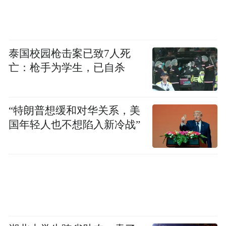
口径的9%。AI业务目前处于战略投入期，阶
段性拉低了集团整体利润增速。
腾讯AI缺的不只是混元模型
泰国校园枪击案已致7人死
亡：枪手为学生，已自杀
自ChatGPT引爆全球AI浪潮至今三年半，国
内头部互联网企业的AI赛道格局已经彻底固
“特朗普想缓和对华关系，美
化，梯队分化十分明显。
国年轻人也不想陷入新冷战”
字节跳动把豆包做到了3.45亿月活，还推出
了Seedance等AI视频产品；阿里在千问大模
型基础上，于开源生态和企业服务两个维度
建立了稳固位次。
腾讯的AI布局长期滞后，直到2025年12月引