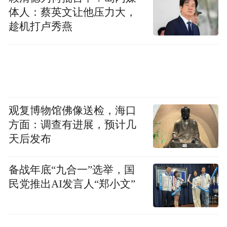
季度或12个月为周期设定短期量化目标。
体人：蔡英文让他压力大，
趁机打卢秀燕
两种回应传递的信息密度完全不同。阿里给
出了需求端和数据端的量化判断；腾讯则回
避了对回报周期和回报规模的正面回答。
这种差异未必意味着腾讯"找不到盈利路
观复博物馆佛像送检，海口
径"，但至少说明，在AI业务的财务模型上，
方面：调查有进展，预计几
腾讯尚未达到阿里那样的确定性状态。
天后发布
数字不会说谎。腾讯一季度元宝、混元、
备战年底“九合一”选举，国
CodeBuddy、WorkBuddy及QClaw等AI新产
民党推出AI发言人“郑小文”
品合计拖累利润约88亿元。若剔除这笔亏
损，经营利润同比增速为17%，远高于披露