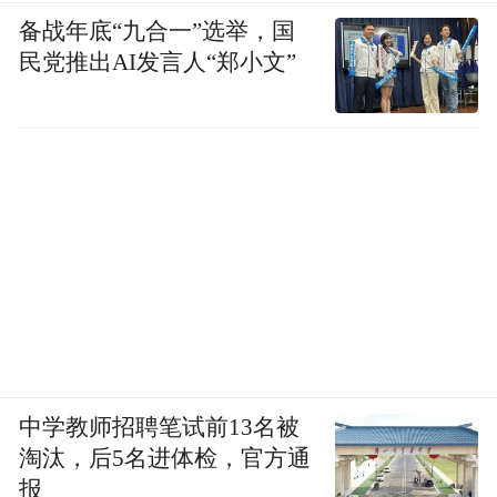
备战年底“九合一”选举，国
混元Hy3 preview上线后在OpenRouter平
民党推出AI发言人“郑小文”
台登顶
，编程和工具调用能力获得市场验
证，说明姚顺雨团队的技术方向选对了。
但这些阶段性进展，能否支撑起当前市场的
一致看多预期，仍要打几个问号。
国产芯片"逐月到货"会不会再次变成延迟叙
事？元宝的调用量增长多大程度依赖低价甚
至免费策略？在C端用户首选豆包和
DeepSeek、企业客户优先选择阿里云的格局
中学教师招聘笔试前13名被
下，腾讯AI业务在微信流量之外，还剩多少
淘汰，后5名进体检，官方通
报
独立竞争力？