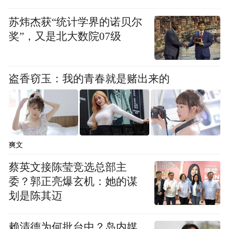
化能力的实质性升级。
苏炜杰获“统计学界的诺贝尔
奖”，又是北大数院07级
市场将订单落地直接等同于业务拐点，明显
过度乐观。
盗香窃玉：我的青春就是赌出来的
而面对AI投资回报的追问，阿里和腾讯的回
应风格截然不同。
阿里CEO吴泳铭的表态很直接：服务器"没有
爽文
一张卡是空闲的"，未来三到五年算力需
蔡英文接陈莹竞选总部主
求"非常确定"，回报"非常确定"。
委？郭正亮爆玄机：她的谋
划是陈其迈
腾讯CSO James Mitchell则选择了另一种路
径：强调组合管理和全生命周期视角，不以
赖清德为何批台中？岛内媒