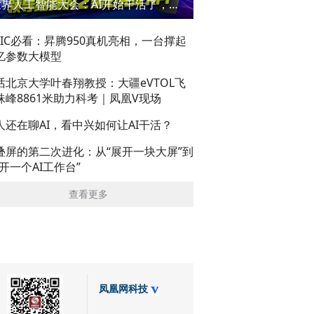
世界人工智能大会：AI开始干活了，但到底干的怎么样？萌新闯WAIC
AIC必看：昇腾950真机亮相，一台撑起
亿参数大模型
话北京大学叶春翔教授：大疆eVTOL飞
珠峰8861米助力科考｜凤凰V现场
人还在聊AI，看中兴如何让AI干活？
叠屏的第二次进化：从“展开一块大屏”到
展开一个AI工作台”
查看更多
凤凰网科技