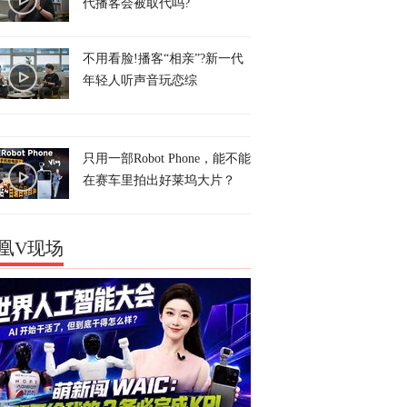
代播客会被取代吗?
不用看脸!播客“相亲”?新一代
年轻人听声音玩恋综
只用一部Robot Phone，能不能
在赛车里拍出好莱坞大片？
凰V现场