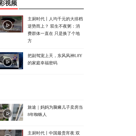
彩视频
主厨时代丨人均千元的大排档
逆势而上？ 双生不夜粥：消
费群体一直在 只是换了个地
方
把副驾宠上天，东风风神L8Y
的家庭幸福密码
旅途｜妈妈为脑瘫儿子卖房当
8年蜘蛛人
主厨时代丨中国最贵宵夜:双