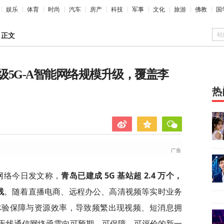
娱乐
体育
时尚
汽车
房产
科技
军事
文化
旅游
佛教
国
站
>
正文
5G-A智能网络规模升级，覆盖李
热
无线网络今日发文称，
青岛已建成 5G 基站超 2.4 万个，
线
。随着直播电商、远程办公、高清视频等实时业务
体验保障与资源效率，导致频繁出现视频、短消息拥
无线通信网络亟需向可预期、可保障、可评价的新一