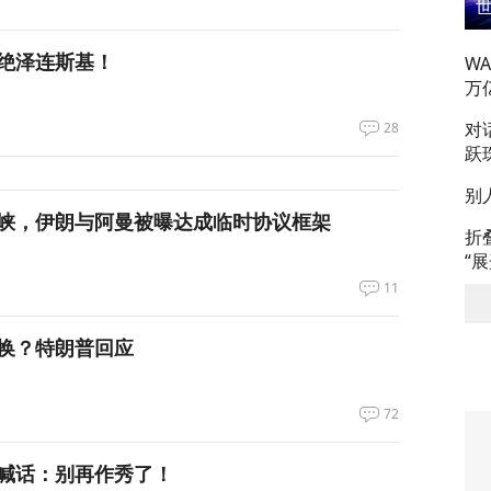
绝泽连斯基！
W
万
对
28
跃
别
峡，伊朗与阿曼被曝达成临时协议框架
折
“
11
换？特朗普回应
72
喊话：别再作秀了！