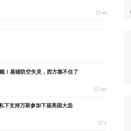
49
拦截！基辅防空失灵，西方靠不住了
202
私下支持万斯参加下届美国大选
4