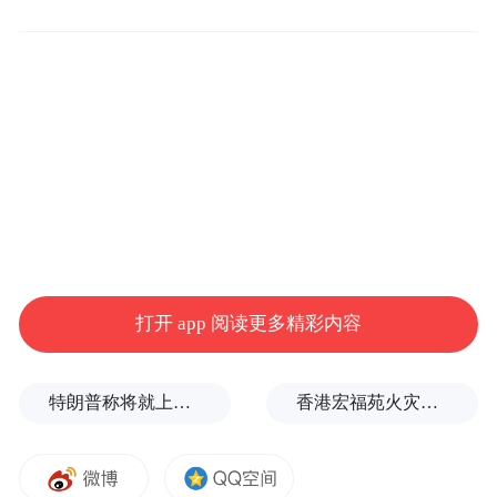
分拣站放置数个机器人，只需要一个真人负
责检查遗漏包裹就可以，大大降低了人力使
用。
表示这些机器人基于 Helix
Figure AI 公司，
02 模型，以“完全自主”模式运行
，并以“人类
性能水平”工作。
需要注意的是，并不是只有一个机器人进行
打开 app 阅读更多精彩内容
直播，续航显然撑不住。当机器人电池电量
不足时，会换一个机器人继续工作。
特朗普称将就上诉法院涉白宫宴会厅项目裁决提起上诉
香港宏福苑火灾跨部门调查最终报告：大火或由烟头引起
“特别声明：以上作品内容(包括在内的视频、图片或音
频)为凤凰网旗下自媒体平台“大风号”用户上传并发
布，本平台仅提供信息存储空间服务。