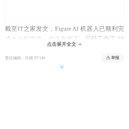
截至IT之家发文，Figure AI 机器人已顺利完
已经工作了 33
成 8 小时挑战，但没有停下，
点击展开全文
个小时，分拣了超 4 万个包裹
。
举报
责任编辑：许婧 PT140
虽然机器人分拣效率看起来不错，不过IT之
机器人偶尔会把
家还是从直播发现了错误，
快递包裹推到传送带外面，导致包裹掉到地
上
。显然，机器人是没有做出应对措施的。
即便还是有细微瑕疵，但机器人对于人类机
械重复劳动的替代已经可以想象，一个快递