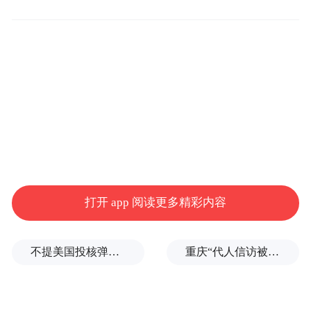
丝，仿生曲线设计温柔包裹耳廓，久戴无负
担。
打开 app 阅读更多精彩内容
不提美国投核弹反指责俄罗斯，俄方痛批日本政客发言
重庆“代人信访被判寻衅滋事”案检方撤诉、警方撤案，两被告人获国赔