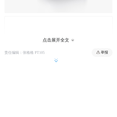
点击展开全文
举报
责任编辑：张格格 PT105
创新透明发声球设计，搭配金属唱片饰纹，
非常炫酷，而且辨识度超高。
耳机单体重量仅5.5g，搭配高性能记忆钛