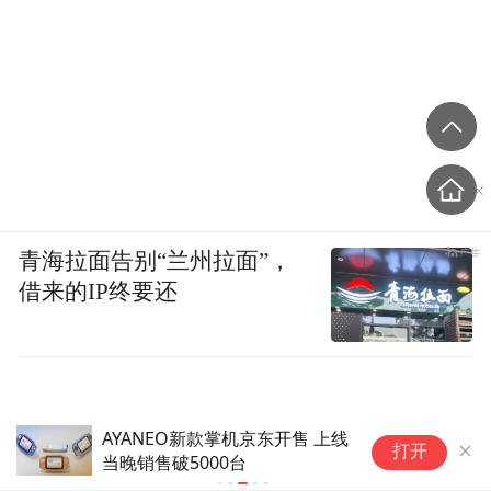
青海拉面告别“兰州拉面”，
借来的IP终要还
AYANEO新款掌机京东开售 上线
小
打开
当晚销售破5000台
售