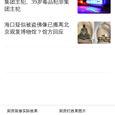
集团主犯、39岁毒品犯罪集
团主犯
海口疑似被盗佛像已搬离北
京观复博物馆？馆方回应