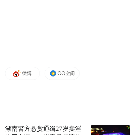
相比传统入耳式耳机，耳夹式耳机无需塞入
耳道，而是通过耳廓进行固定，长时间佩戴
不易闷耳，也能保留对周围环境声音的感
知，适合通勤、运动、办公等多种场景。
另外，参考目前市面上同类耳夹式产品，小
米这款耳机预计也会支持自动左右耳识别，
佩戴时无需区分左右耳，使用起来更加省
心。
湖南警方悬赏通缉27岁卖淫