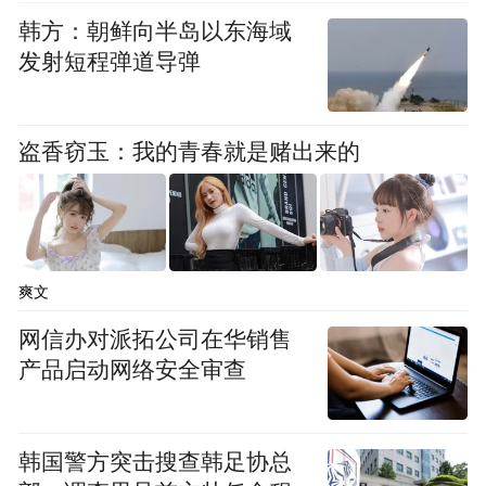
韩方：朝鲜向半岛以东海域
发射短程弹道导弹
盗香窃玉：我的青春就是赌出来的
“特别声明：以上作品内容(包括在内的视频、图片或音
频)为凤凰网旗下自媒体平台“大风号”用户上传并发
布，本平台仅提供信息存储空间服务。
Notice: The content above (including the videos,
pictures and audios if any) is uploaded and posted
by the user of Dafeng Hao, which is a social media
爽文
platform and merely provides information storage
space services.”
网信办对派拓公司在华销售
产品启动网络安全审查
韩国警方突击搜查韩足协总