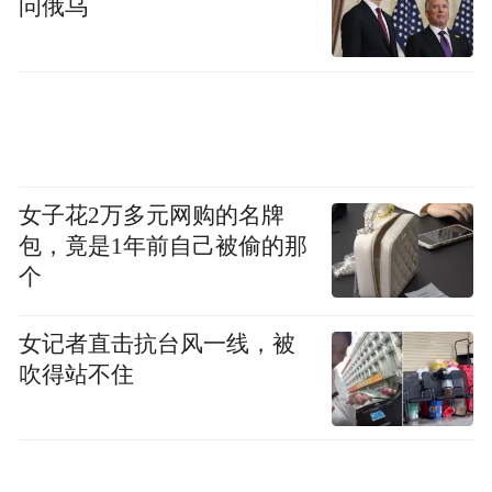
问俄乌
“特别声明：以上作品内容(包括在内的视频、图片或音
女子花2万多元网购的名牌
频)为凤凰网旗下自媒体平台“大风号”用户上传并发
包，竟是1年前自己被偷的那
布，本平台仅提供信息存储空间服务。
个
Notice: The content above (including the videos,
pictures and audios if any) is uploaded and posted
by the user of Dafeng Hao, which is a social media
女记者直击抗台风一线，被
platform and merely provides information storage
吹得站不住
space services.”