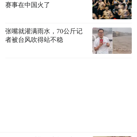
赛事在中国火了
张嘴就灌满雨水，70公斤记
者被台风吹得站不稳