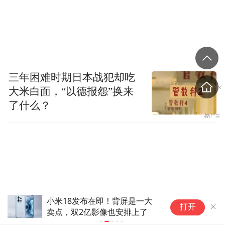
三年困难时期日本战犯却吃
大米白面，“以德报怨”换来
了什么？
小米定制2亿像素1英寸超级大
小
打开
底：小米19 Ultra有望首发搭载
进
色