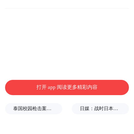
类似，只是后摄区域略有不同，小米17 Max
一体性更强，采用了类似小米15系列的方
案。
其中更是隐藏着Max级的影像能力，搭载了
小米首款徕卡2亿像素主摄，可以带来更强的
解析力，甚至替代传统长焦，同时该机还配
备了一颗3X潜望长焦，可以形成完美接力。
打开 app 阅读更多精彩内容
泰国校园枪击案致9死，枪手父亲道歉
日媒：战时日本多所大学进行输血人体实验，向患者注射动物血