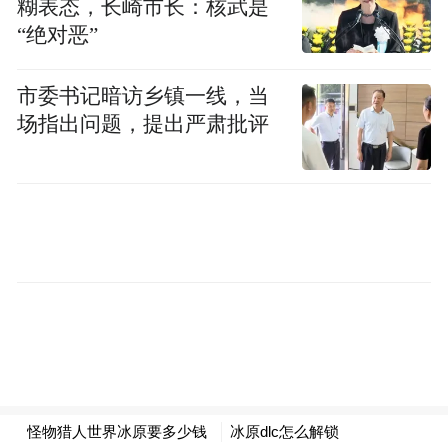
糊表态，长崎市长：核武是
而且超级像素屏相比传统OLED拥有清晰、省
“绝对恶”
电的特性，虽说纸面分辨率没有2K高，但子
像素数量却达到938万，与2K处于同一水
市委书记暗访乡镇一线，当
实现了2K级的显示效果，但功耗甚至低
场指出问题，提出严肃批评
准，
于1.5K。