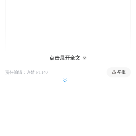
点击展开全文
根据郭明錤的最新产业调查，苹果已经在英
举报
责任编辑：许婧 PT140
特尔18A-P系列制程(采用Foveros封装)上启动
低端／旧款iPhone、iPad与Mac处理器项目。
从订单结构来看，iPhone芯片约占80%，这
与终端设备的销售占比相近。
苹果在英特尔制程工艺上的投片规划，也反
映出18A-P系列的技术生命周期：2026年小