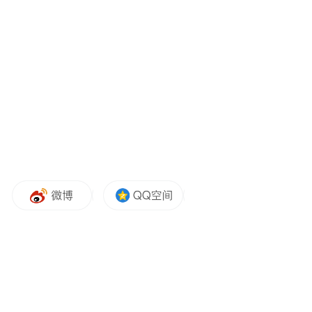
进制程订单仍会集中在台积电，因此苹果几
乎是英特尔唯一、也是最完整的晶圆代工练
兵机会。
然而，苹果的高标准，以及同时承接其他客
户订单的策略，都会进一步放大英特尔重建
先进制程晶圆代工业务的执行难度。自身努
力、地缘政治与客户分散风险需求，共同让
英特尔站上千载难逢的黄金重塑窗口。但最
终能否兑现，接下来全看执行力。
郭明錤表示，台积电未来数年内仍可高枕无
忧，即便英特尔初期能够顺利出货，台积电
仍将占据90%以上的供应比重。但是，台积