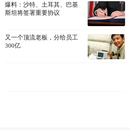
电领先地位正成为各方进行风险对冲的焦
爆料：沙特、土耳其、巴基
点。
斯坦将签署重要协议
当台积电的先进制程成为稀缺资源，且资源
又一个顶流老板，分给员工
持续向AI倾斜时，苹果自然会寻求与英特尔
300亿
合作，以提升自身议价能力。但苹果并非个
例，所有先进制程领域的关键玩家，都在针
对台积电进行风险对冲：美国政府通过一系
列半导体政策推动布局，苹果用培养英特
尔，三星用存储业务带来的惊人利润支持先
进制程投入。相比之下，台积电目前主要仍
以卓越执行力应对，相当于把竞争优势押注
在“执行力会持续领先”这一假设之上。(作者/
箫雨)