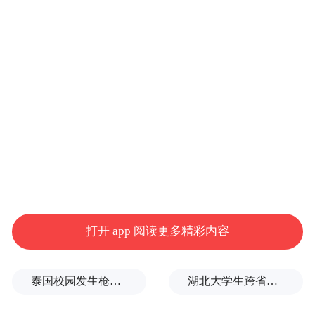
规模测试，2027年开始放量，2028年继续增
长，2029年进入衰退期。
另外，苹果也正在同步评估英特尔的其他先
进制程技术。不过，英特尔的量产时间表与
出货规模目前仍不明朗，组装端／EMS(电子
制造服务商)也尚未看到明确的出货规划。英
特尔对2027年的生产良率目标，是先稳定达
到50%～60%以上。
打开 app 阅读更多精彩内容
郭明錤透露，英特尔将迎来史无前例的关键
机遇与艰巨挑战，内部对于苹果订单一事，
泰国校园发生枪击案，已致7人死亡
湖北大学生跨省助农，卖了上万斤西瓜
态度可谓喜忧参半。未来数年，绝大部分先