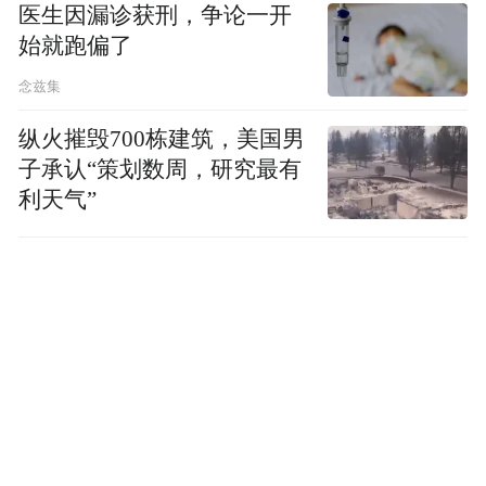
医生因漏诊获刑，争论一开
始就跑偏了
念兹集
纵火摧毁700栋建筑，美国男
子承认“策划数周，研究最有
利天气”