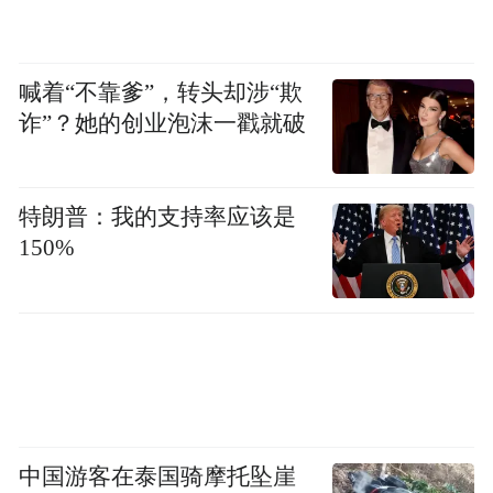
喊着“不靠爹”，转头却涉“欺
诈”？她的创业泡沫一戳就破
特朗普：我的支持率应该是
150%
中国游客在泰国骑摩托坠崖