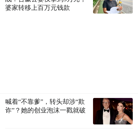
婆家转移上百万元钱款
喊着“不靠爹”，转头却涉“欺
诈”？她的创业泡沫一戳就破