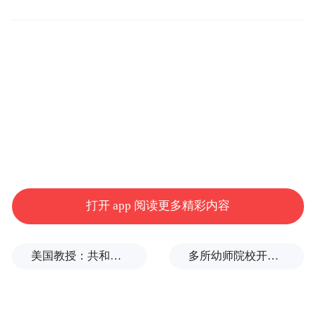
打开 app 阅读更多精彩内容
而在今年 4 月有消息称，智界正规划一款轿
“较为极限的性能目
跑车型，计划达到一个
标”
或将被送往纽北赛道
美国教授：共和党中期选举本是逆风局，没想到对手烂成“神助攻”
多所幼师院校开设养老专业
。这款车
，挑战一众
国外豪华超跑车型。这款轿跑的推出，或将
智界品牌的高端化
加速
。