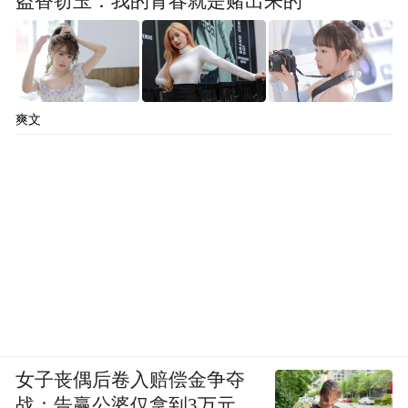
盗香窃玉：我的青春就是赌出来的
爽文
女子丧偶后卷入赔偿金争夺
战：告赢公婆仅拿到3万元，