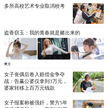
多所高校艺术专业取消校考
盗香窃玉：我的青春就是赌出来的
爽文
女子丧偶后卷入赔偿金争夺
战：告赢公婆仅拿到3万元，
婆家转移上百万元钱款
女子报案称被强奸，警方5年