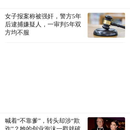
女子报案称被强奸，警方5年
后逮捕嫌疑人，一审判5年双
方均不服
喊着“不靠爹”，转头却涉“欺
诈”？她的创业泡沫一戳就破