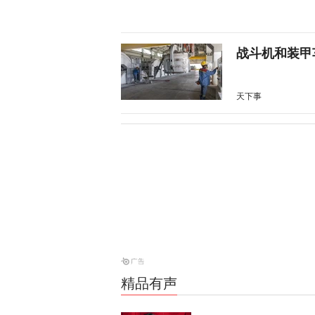
战斗机和装甲
天下事
消息人士：对
天下事
昨晚一枚导弹
亡
天下事
精品有声
当庭悔过？持
为”