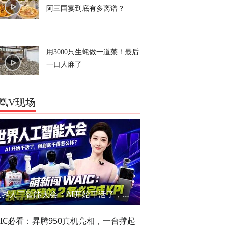
阿三国宴到底有多离谱？
用3000只生蚝做一道菜！最后
一口人麻了
凰V现场
世界人工智能大会：AI开始干活了，但到底干的怎么样？萌新闯WAIC
AIC必看：昇腾950真机亮相，一台撑起