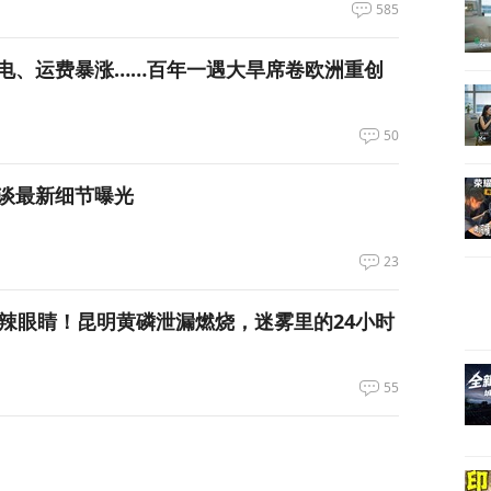
585
电、运费暴涨……百年一遇大旱席卷欧洲重创
50
谈最新细节曝光
23
呛到辣眼睛！昆明黄磷泄漏燃烧，迷雾里的24小时
55