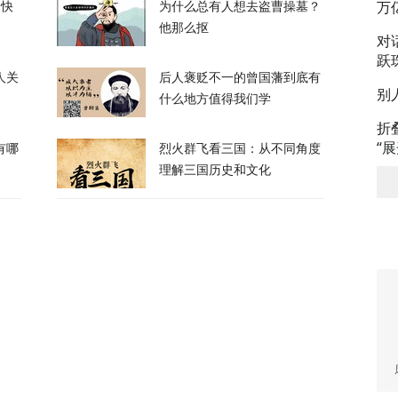
万
的快
为什么总有人想去盗曹操墓？
他那么抠
130
对
跃
人关
后人褒贬不一的曾国藩到底有
别
什么地方值得我们学
折
“
有哪
烈火群飞看三国：从不同角度
理解三国历史和文化
奥、贝森特都说好事近了，美媒披露美伊协议
84
国出手，但高市真正的麻烦还在后头
16
已经在西班牙休达死去”