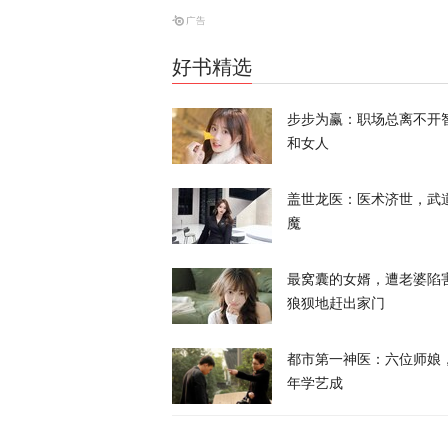
天下事
好书精选
风声丨丈夫和
步步为赢：职场总离不开
么不支持？
和女人
风声
盖世龙医：医术济世，武
魔
最窝囊的女婿，遭老婆陷
狼狈地赶出家门
高市视察灾区
都市第一神医：六位师娘
年学艺成
天下事
美财长：本来