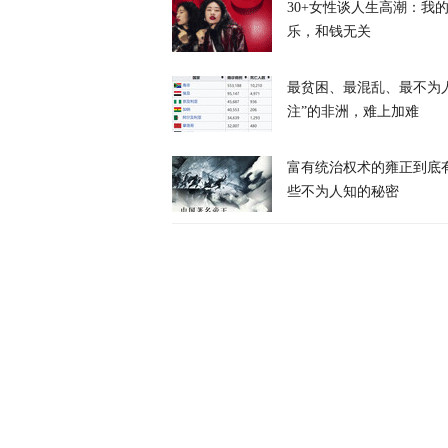
30+女性谈人生高潮：我
乐，和钱无关
天下事
最贫困、最混乱、最不为
注”的非洲，难上加难
富有统治权术的雍正到底
些不为人知的秘密
特朗普、鲁比
内容
天下事
日元告急，美
天下事
“欧洲的团结