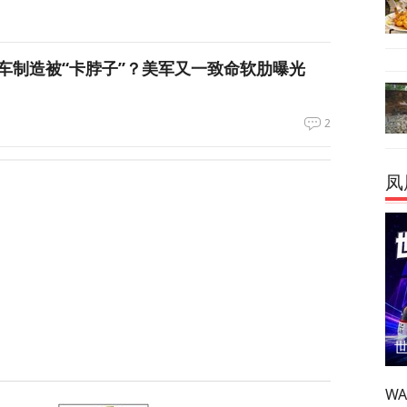
车制造被“卡脖子”？美军又一致命软肋曝光
2
霍尔木兹海峡的控制权，伊朗获得最大让步
凤
136
都没拦住，泽连斯基指责盟友间接导致重大伤
411
刀强闯中国使馆，日本自卫官声称“服药影响行
W