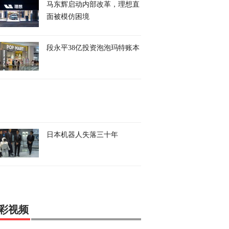
马东辉启动内部改革，理想直
面被模仿困境
段永平38亿投资泡泡玛特账本
日本机器人失落三十年
彩视频