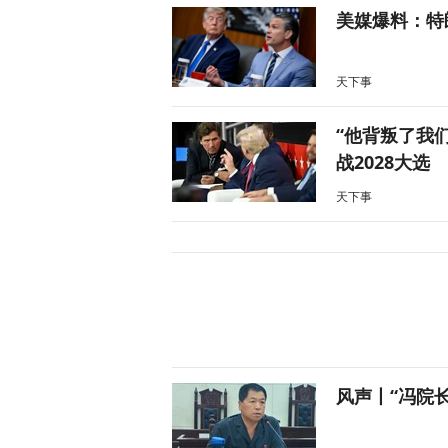
美媒爆料：特
天下事
“他背叛了我
战2028大选
天下事
风声丨“冯院