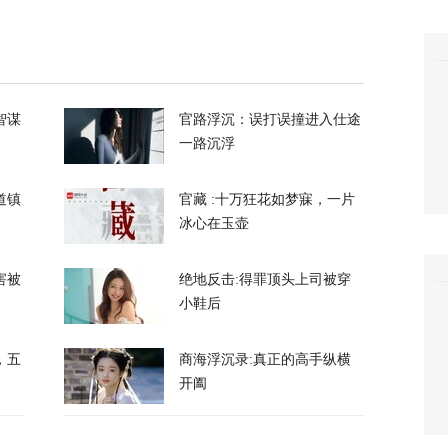
13
小三冷冻胚胎、妻子发现要求销毁，法律为什
智谋
官路浮沉：误打误撞进入仕途
一路沉浮
123
道镇
官藏 :十万狂花如梦寐，一片
冰心在玉壶
害被
绝地反击:得罪顶头上司被穿
小鞋后
，评论区“翻车”了
，五
商海浮沉录:真正的高手纵横
开阖
31
还想写“和伊朗最高领袖吃饭，和普京打网球”