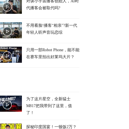
对谈小宇宙播客创始人，AI时
代播客会被取代吗?
不用看脸!播客“相亲”?新一代
年轻人听声音玩恋综
只用一部Robot Phone，能不能
在赛车里拍出好莱坞大片？
为了这片星空，全新猛士
M817把我带到了这里，值
了！
探秘印度国宴！一顿饭2万？