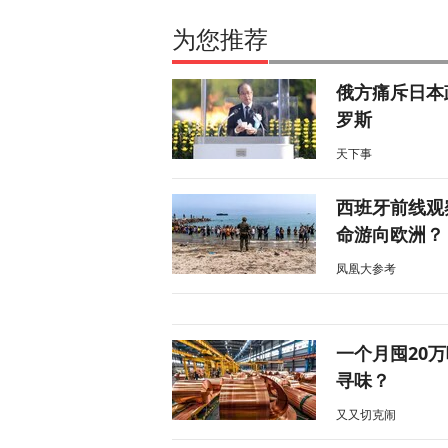
为您推荐
俄方痛斥日本
罗斯
天下事
西班牙前线观
命游向欧洲？
凤凰大参考
一个月囤20
寻味？
又又切克闹