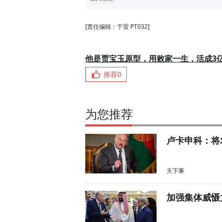
[责任编辑：于雷 PT032]
他是贾宝玉原型，用败家一生，活成3
推荐
0
为您推荐
卢卡申科：将
天下事
加强集体威慑