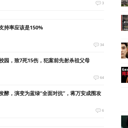
3
支持率应该是150%
34
校园，致7死15伤，犯案前先射杀祖父母
64
发酵，演变为蓝绿“全面对抗”，蒋万安成围攻
6