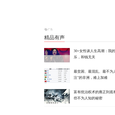
特朗普所乘直
天下事
精品有声
岛内演习首日
抓不到？
30+女性谈人生高潮：我
乐，和钱无关
又又切克闹
最贫困、最混乱、最不为
注”的非洲，难上加难
富有统治权术的雍正到底
些不为人知的秘密
俄方痛斥日本
罗斯