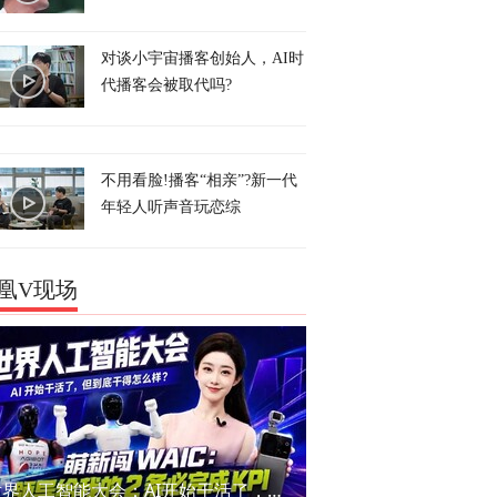
对谈小宇宙播客创始人，AI时
代播客会被取代吗?
不用看脸!播客“相亲”?新一代
年轻人听声音玩恋综
凰V现场
世界人工智能大会：AI开始干活了，但到底干的怎么样？萌新闯WAIC