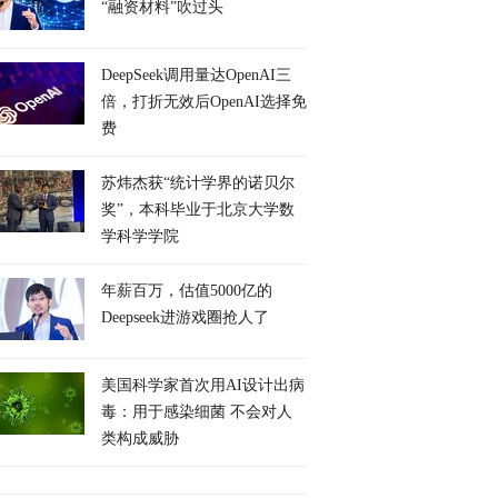
“融资材料”吹过头
DeepSeek调用量达OpenAI三
倍，打折无效后OpenAI选择免
费
苏炜杰获“统计学界的诺贝尔
奖”，本科毕业于北京大学数
学科学学院
年薪百万，估值5000亿的
Deepseek进游戏圈抢人了
美国科学家首次用AI设计出病
毒：用于感染细菌 不会对人
类构成威胁