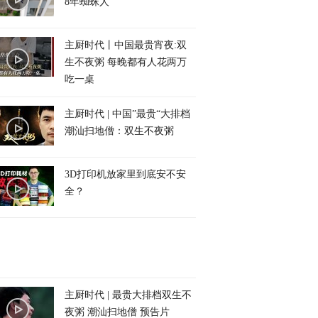
8年蜘蛛人
主厨时代丨中国最贵宵夜:双
生不夜粥 每晚都有人花两万
吃一桌
主厨时代 | 中国”最贵“大排档
潮汕扫地僧：双生不夜粥
3D打印机放家里到底安不安
全？
主厨时代 | 最贵大排档双生不
夜粥 潮汕扫地僧 预告片