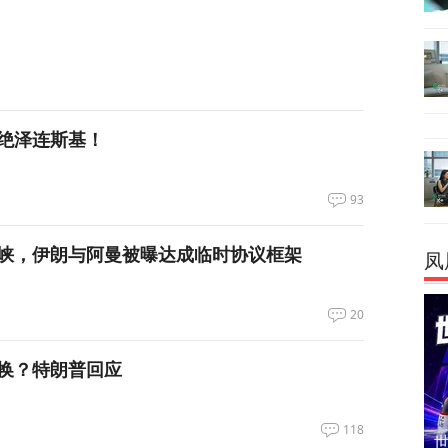
绝泽连斯基！
93
峡，伊朗与阿曼被曝达成临时协议框架
凤
20
换？特朗普回应
118