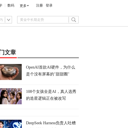
学
数码
注册
登录
更多
内
门文章
OpenAI首款AI硬件，为什么
是个没有屏幕的"甜甜圈"
108个女孩全是AI，真人选秀
的造星逻辑正在被改写
DeepSeek Harness负责人吐槽