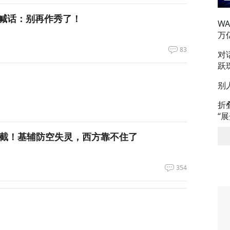
喊话：别再作秀了！
W
万
83
对
跃
别
折
“
拦截！基辅防空失灵，西方靠不住了
354
私下支持万斯参加下届美国大选
3