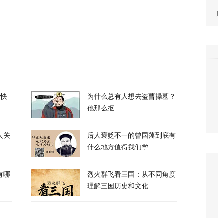
升机遭遇飞行安全事件，现场监控画面曝光
12
，台军丢盔弃甲，赖清德深夜逃跑，赌解放军
的快
为什么总有人想去盗曹操墓？
他那么抠
12
人关
后人褒贬不一的曾国藩到底有
什么地方值得我们学
有哪
烈火群飞看三国：从不同角度
理解三国历史和文化
政客广岛致辞：不提美国是投弹国，却批评俄