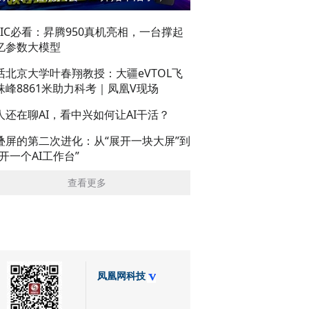
AIC必看：昇腾950真机亮相，一台撑起
亿参数大模型
话北京大学叶春翔教授：大疆eVTOL飞
珠峰8861米助力科考｜凤凰V现场
人还在聊AI，看中兴如何让AI干活？
叠屏的第二次进化：从“展开一块大屏”到
展开一个AI工作台”
查看更多
凤凰网科技