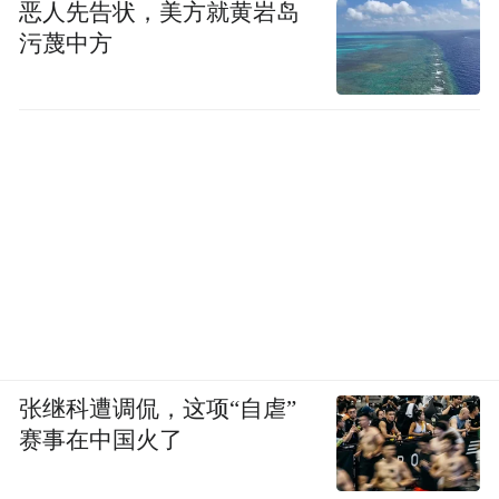
恶人先告状，美方就黄岩岛
污蔑中方
张继科遭调侃，这项“自虐”
赛事在中国火了