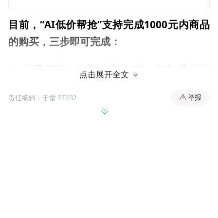
目前，“AI低价帮抢”支持完成1000元内商品
的购买，三步即可完成：
1、打开淘宝App底部“消息”栏，点击“千问AI
点击展开全文
购物助手”，输入或说出：“帮我低价抢购XX
举报
责任编辑：于雷 PT032
衣服”；
2、从AI选好的商品、算好的价格中，确认最
想要的一款；
3、通过支付宝AI付完成任务授权、核身验证
（刷脸或密码）。