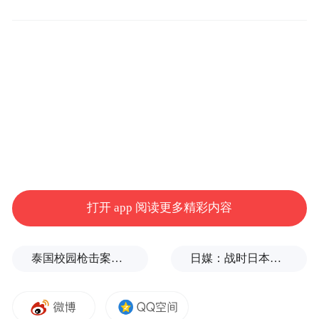
据了解，未来支付宝“AI付”还将向更多周期
复购类场景开放该能力，如日常出行、生活
打开 app 阅读更多精彩内容
缴费、订货采购等。
此前，支付宝“AI付”已成为全球首个支付笔
泰国校园枪击案致9死，枪手父亲道歉
日媒：战时日本多所大学进行输血人体实验，向患者注射动物血
数和用户数双双破亿的AI原生支付产品，在
千问、瑞幸、Rokid等多个AI场景上线。