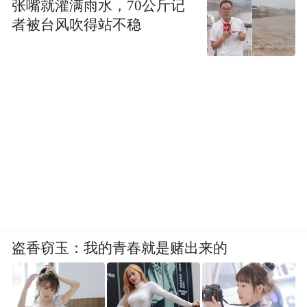
张嘴就灌满雨水，70公斤记
者被台风吹得站不稳
盗香窃玉：我的青春就是赌出来的