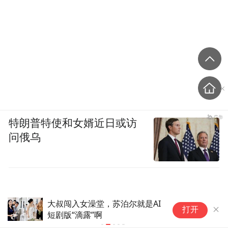
特朗普特使和女婿近日或访
问俄乌
AI办公尚未决出胜负，打工人先
搜
打开
给大厂交了1500“首付”
容
容