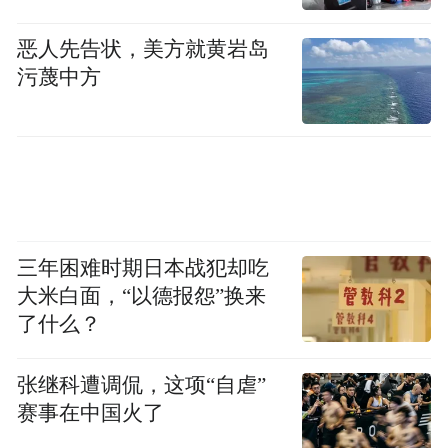
恶人先告状，美方就黄岩岛
污蔑中方
三年困难时期日本战犯却吃
大米白面，“以德报怨”换来
了什么？
张继科遭调侃，这项“自虐”
赛事在中国火了