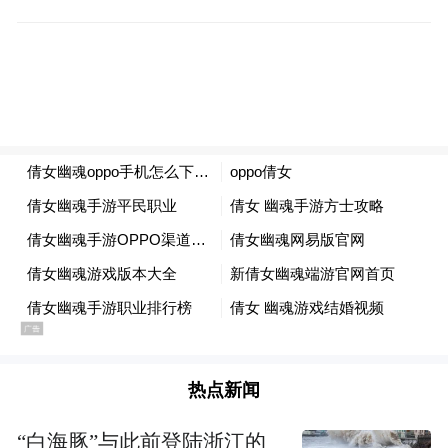
布，本平台仅提供信息存储空间服务。
Notice: The content above (including the videos,
pictures and audios if any) is uploaded and posted
by the user of Dafeng Hao, which is a social media
platform and merely provides information storage
space services.”
热点新闻
“白海豚”与此前登陆浙江的