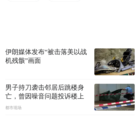
验代差。"这并非一句口号——800V主动悬
架系统让理想L9 Livis可以在单边波浪路上自
动调平车身，甚至能在爆胎后通过语音指令
自动抬升底盘。用刘立国的话说，"没有小
脑，大脑再聪明也站不稳。"承担着整车运动
伊朗媒体发布“被击落美以战
协同"小脑"角色的底盘域，是汽车成为"具身
机残骸”画面
智能体"的最后一块拼图。
理想对技术的重视，最直观的体现是研发投
男子持刀袭击邻居后跳楼身
亡，曾因噪音问题投诉楼上
入。2025年理想汽车研发投入113亿元，创下
历史新高，平均每月近10亿元，其中AI相关
都市现场
投入占比50%；过去三年累计研发投入达330
亿元。