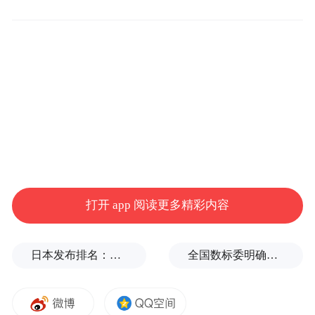
打开 app 阅读更多精彩内容
刘立国
理想认为，要完全打通底盘域的全栈能力，
日本发布排名：中国第1，日本第13
全国数标委明确：所谓“数据国家标准编制费”系冒名收取
需要彻底掌握主动悬架、线控制动、线控转
向的研发，"三个系统协同起来，才能带来体