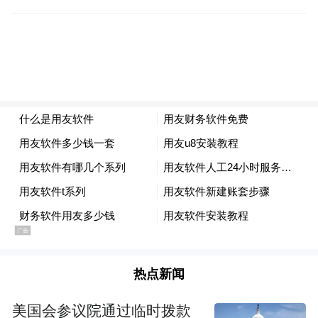
这意味着，在"最赚钱新势力"的标签之下，
理想汽车决定将赚到的钱的一半押注在AI技
术上。2026年，理想汽车预计研发费用保持
在120亿元左右的水平，其中AI相关研发投入
占比一半左右。从绝对数额看，理想不仅远
超蔚来、小鹏等同梯队新势力，在整个中国
科技行业都算得上头部。
理想过去几年的成功，很大程度上被外界归
结为"产品定义的胜利"。但刘立国的表态正
在传递一个清晰的信号：当竞争的焦点从功
能堆砌转向底层技术，理想正在用自己的方
热点新闻
式，重新定义它的技术护城河。
美国会参议院通过临时拨款