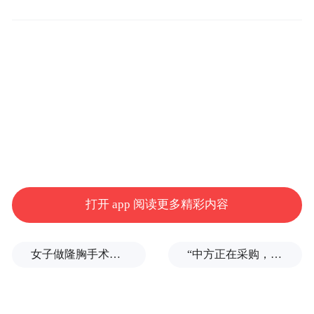
该公司成立于2012年2月，注册资本约3236
打开 app 阅读更多精彩内容
万元，经营范围以投资与资产管理为主。股
权穿透信息显示，俞敏洪为持股股东之一。
女子做隆胸手术全麻后被告知暂停，记者采访时又发现其他违规问题
“中方正在采购，令人鼓舞！”
不过，俞敏洪仅以投资人身份参与，并未直
接参与该企业的日常运营管理。监管部门判
定该违法行为的危害性较小，处罚金额相对