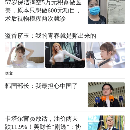
57岁保洁掏空5万元积蓄做医
美，原本只想做600元项目，
术后视物模糊两次就诊
盗香窃玉：我的青春就是赌出来的
爽文
韩国部长：我最担心中国了
卡塔尔官员放话，油价两天
跌11.9%！美财长“剧透”：协