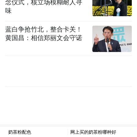
念仪式，核立场模糊耐人寻
味
蓝白争抢竹北，整合卡关！
黄国昌：相信郑丽文会守诺