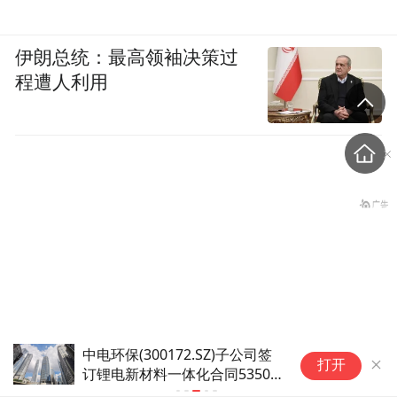
伊朗总统：最高领袖决策过
程遭人利用
普洛药业(000739.SZ)子公司氟泽雷塞原料
打开
卡塔尔官员放话，油价两天
药上市申请获批