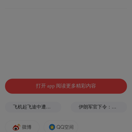
打开 app 阅读更多精彩内容
飞机起飞途中遭雷击！航班滞留3小时临时换机
伊朗军官下令：如果美军踏上我国领土，就砍掉他们脚！
同时，FCC 此前禁令只允许厂商发布 I 类小
型更新，更新后允许发布目的在于“减轻美国