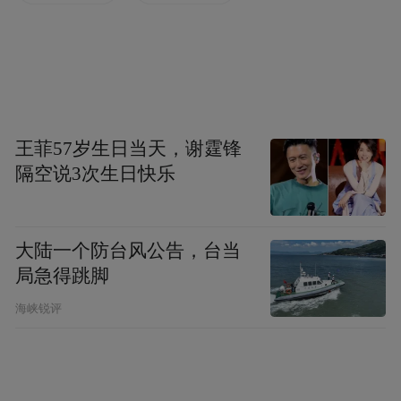
消费者伤害”的 II 类更新。不过涉及修改无线
电发射频率、输出功率的 III 类更新仍不在允
许范围内。
尽管现有设备获得延期，但未来新开发或即
将上市的外国制造 Wi-Fi 路由器与无人机仍
王菲57岁生日当天，谢霆锋
隔空说3次生日快乐
然被禁止进入美国市场。
“特别声明：以上作品内容(包括在内的视频、图片或音
大陆一个防台风公告，台当
频)为凤凰网旗下自媒体平台“大风号”用户上传并发
布，本平台仅提供信息存储空间服务。
局急得跳脚
Notice: The content above (including the videos,
海峡锐评
pictures and audios if any) is uploaded and posted
by the user of Dafeng Hao, which is a social media
platform and merely provides information storage
space services.”