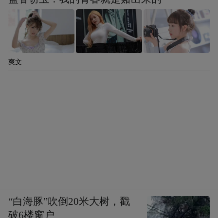
爽文
“白海豚”吹倒20米大树，戳
破6楼窗户