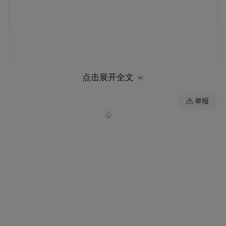
点击展开全文
美国政府认为，外国制造的无人机和路由器
举报
可能会对国内网络基础设施构成安全风险。
这两类产品早已被数百万消费
但问题在于，
者广泛使用
。如果厂商无法继续提供软件更
新，那这些设备很可能会因为无法修复漏
洞，更容易遭受黑客攻击。