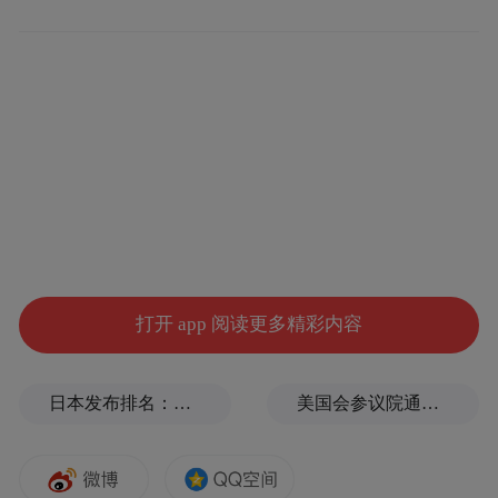
动力，降低体能消耗约15%；下山时则可智
能调节阻尼，减少膝关节冲击力约30%。
同时，该产品采用高弹性仿生织物结构，可
为膝关节提供稳定支撑，提升长时间行走、
爬坡和下楼过程中的安全性与舒适度。
除了大众户外登山、徒步场景外，“智行”还
可拓展至高原及野外负重徒步、高层建筑灭
火救援、野外救援任务以及未来助老等多个
打开 app 阅读更多精彩内容
领域。
日本发布排名：中国第1，日本第13
美国会参议院通过临时拨款法案
例如，在高原、野外负重徒步中，它可帮助
降低体能消耗，成为运动“续航利器”；在高