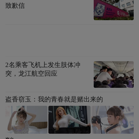
致歉信
【本文结束】如需转载请务必注明出处：快
2名乘客飞机上发生肢体冲
科技
突，龙江航空回应
责任编辑：拾柒
盗香窃玉：我的青春就是赌出来的
“特别声明：以上作品内容(包括在内的视频、图片或音
频)为凤凰网旗下自媒体平台“大风号”用户上传并发
布，本平台仅提供信息存储空间服务。
Notice: The content above (including the videos,
pictures and audios if any) is uploaded and posted
by the user of Dafeng Hao, which is a social media