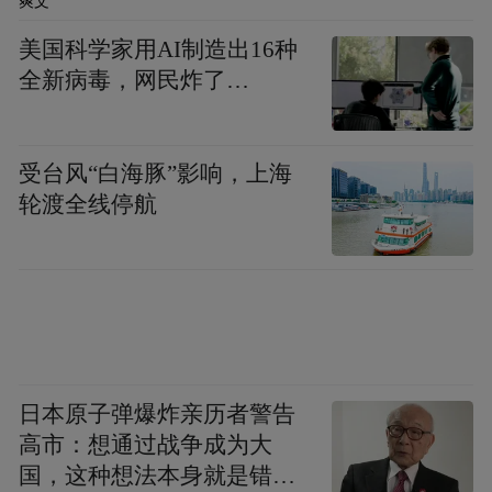
爽文
platform and merely provides information storage
space services.”
美国科学家用AI制造出16种
全新病毒，网民炸了…
受台风“白海豚”影响，上海
轮渡全线停航
日本原子弹爆炸亲历者警告
高市：想通过战争成为大
国，这种想法本身就是错误