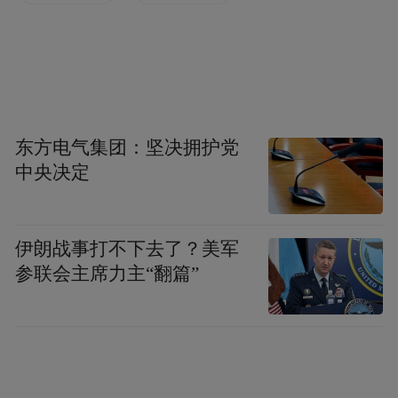
层建筑灭火救援中，可辅助消防员攀爬楼
梯；在野外救援中，则能帮助救援人员长途
跋涉，成为背负伤员时的力量延伸。
该产品未来也有望为慢性关节
在助老领域，
炎、膝关节疼痛等行动不便人群提供辅助支
东方电气集团：坚决拥护党
持，
中央决定
帮助老年人重拾行动自由。
为了让产品更贴合实际应用场景，项目团队
伊朗战事打不下去了？美军
目前正面向社会公开招募首批10名志愿者。
参联会主席力主“翻篇”
志愿者将在工作人员带领下，于景区公开路
线试用产品，路线包括上下楼梯、上下坡等
地形，并反馈真实体验感受。