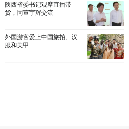
戴设备等，都需要大量适配场景的半导体器
陕西省委书记观摩直播带
货，同董宇辉交流
件与解决方案，这里有太多尚未被挖掘的突
破机会。
”
外国游客爱上中国旅拍、汉
他认为，初创企业完全可以避开与国际巨头
服和美甲
正面硬碰硬，以场景化应用为切入点，走差
异化发展路线，不必盲目跟风入局大算力芯
片烧钱赛道。