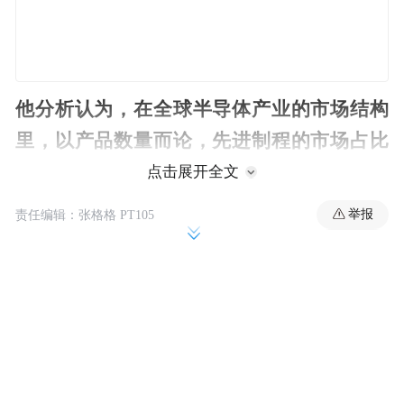
他分析认为，在全球半导体产业的市场结构
里，以产品数量而论，先进制程的市场占比
不足20%，超过80%的市场需求来自成熟制
点击展开全文
程与特色工艺赛道，而大量被海外垄断的利
举报
责任编辑：张格格 PT105
基型细分市场，才是国内企业容易实现突破
的切口。
在张汝京看来，中国半导体产业的突围，从
来不是“全产业链通吃”，也不是在每一个赛
道都争全球第一。