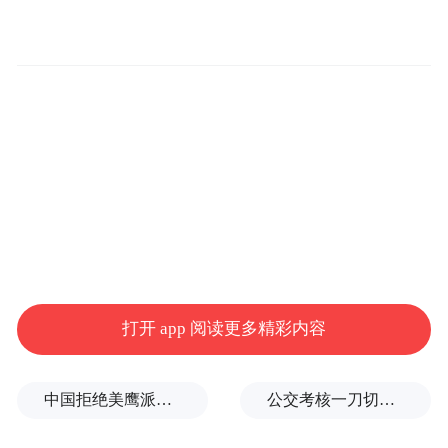
他直言“我们不需要什么都做，要有先后次序
的选择，例如先在一个细分领域做到极致，
解决一个卡脖子问题，就是对产业的巨大贡
献。比起扎堆热门赛道的同质化内卷，沉下
心来深耕国内半导体产业缺失的环节和利基
市场，才是更务实、更有价值的突围路径。”
伴随大模型产业快速爆发，国内AI芯片迎来
张汝京指出，当下行业过度聚
发展窗口期。
焦云端大算力赛道，边缘及分布式 AI仍未获
打开 app 阅读更多精彩内容
得足够重视，海量场景化硬件需求至今没有
得到有效满足。
中国拒绝美鹰派副防长访华？弦外之音被热议
公交考核一刀切司机不敢开空调：别把压力转嫁一线员工