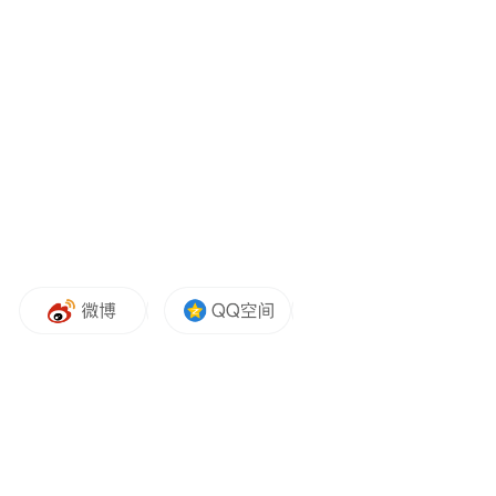
他将AI应用清晰划分为两大方向：一是云端
大模型、超算数据中心等高算力赛道，这类
领域投入大、周期长、门槛极高，更适合国
家级平台或大型资本长期布局，并非普通初
创企业所能涉足；
二是边缘与分布式 AI 的场景化落地应用，这
一领域占据市场主流份额，也是国内科创企
业弯道超车的核心机遇。
张汝京表示“AI最终要落地到具体应用上，云
端大模型的竞争门槛极高，这并非常规企业
但分布式AI的场景化应用，市
能参与其中。
场空间广阔，从工业控制、车载电子到可穿