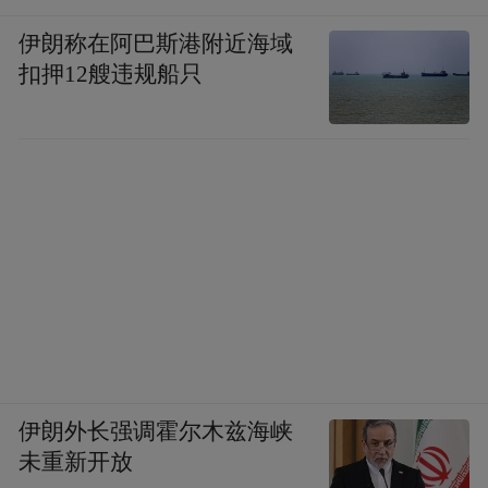
伊朗称在阿巴斯港附近海域
扣押12艘违规船只
伊朗外长强调霍尔木兹海峡
未重新开放