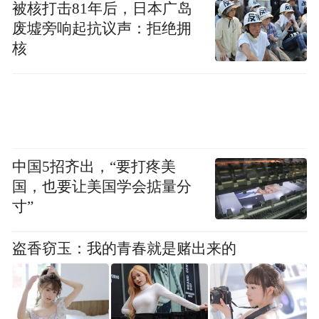
被核打击81年后，日本广岛
废墟旁响起抗议声：拒绝拥
核
伴随着识图模式的上线，DeepSeek 上月底还
公开了其背后的多模态模型技术细节，公布
了一种名为“Thinking with Visual
Primitives（以视觉原语思考）”的核心框架。
中国5招齐出，“要打疼美
据 DeepSeek 发布的技术报告解释，传统多模
国，也要让美国学会掂量分
态大模型在面对密集场景时存在一种名为“指
寸”
代鸿沟”的困境，模型虽然能看见图片，但在
盗香窃玉：我的青春就是赌出来的
推理过程中用“左边那个大的”等模糊的自然
语言构建逻辑链时，很容易因描述不准导致
注意力漂移。