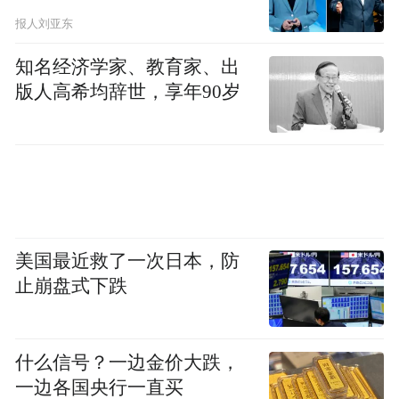
到 1100 个 tokens，且 DeepSeek 在多项计数
报人刘亚东
与空间推理的基准测试上达到了比肩甚至超
知名经济学家、教育家、出
越了前沿模型的水平。
版人高希均辞世，享年90岁
美国最近救了一次日本，防
止崩盘式下跌
什么信号？一边金价大跌，
一边各国央行一直买