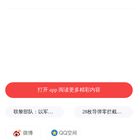
现，输入框上方与“快速模式”和“专家模式”
并列，出现了一个全新的“识图模式”按钮。
在具体的实测体验中，开启该模式后，用户
可以直接上传图片让 DeepSeek“看”世界，其
能力边界远超简单的文字提取。
在基础的图像识别领域，它成功变身为一名
“博物学家”，例如有网友上传了在博物馆拍
摄的不明文物，开启“深度思考”后，
打开 app 阅读更多精彩内容
DeepSeek 不仅详细描述了纹理与材质，甚至
准确推断出某件玉器属于 18 世纪清代乾隆时
联黎部队：以军单日向黎发射113枚炮弹
28枚导弹零拦截！基辅防空失灵，西方靠不住了
期的“痕都斯坦风格”；在面对烧脑的逻辑题
时，它同样展现出硬核的推理能力，在一项