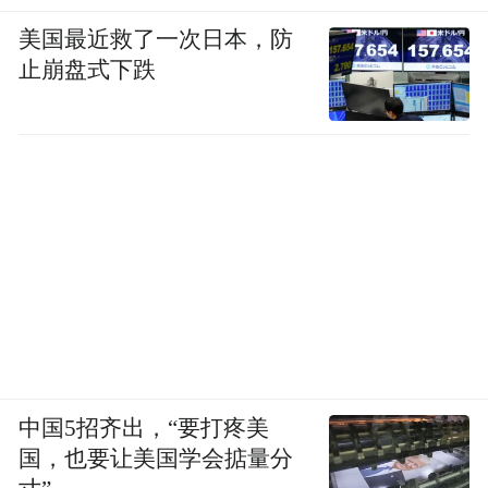
“特别声明：以上作品内容(包括在内的视频、图片或音
频)为凤凰网旗下自媒体平台“大风号”用户上传并发
美国最近救了一次日本，防
布，本平台仅提供信息存储空间服务。
止崩盘式下跌
Notice: The content above (including the videos,
pictures and audios if any) is uploaded and posted
by the user of Dafeng Hao, which is a social media
platform and merely provides information storage
space services.”
中国5招齐出，“要打疼美
国，也要让美国学会掂量分