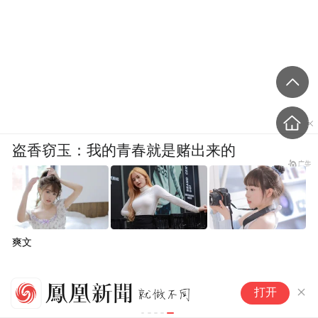
盗香窃玉：我的青春就是赌出来的
爽文
华
打开
致
益