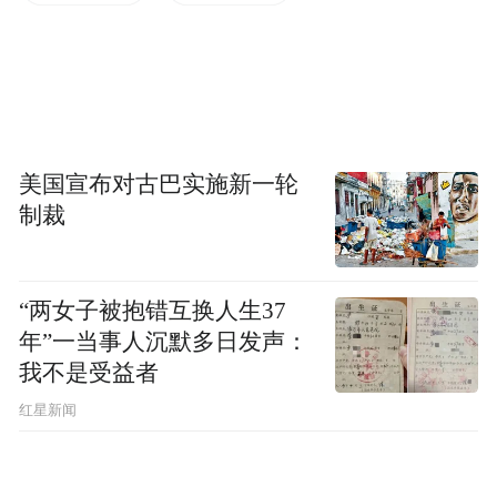
需要在脑海中拼合立方体的高难度空间推理
题中，虽然不开思考模式容易给出错误答
案，但一旦开启深度思考并耗费了长达 4 分
钟左右的时间，最终给出了正确的答案；此
外，它还被验证了极强的“网感”，上传时下
美国宣布对古巴实施新一轮
流行的表情包或梗图，它能精准识别合照中
制裁
的人物（例如从一张合影中同时精确区分出
特朗普和鲁路修），甚至能解读出小猫的无
“两女子被抱错互换人生37
奈情绪，准确理解网民的转发笑点；在生产
年”一当事人沉默多日发声：
力方面，它还可以充当万能的“截图转码
我不是受益者
器”，直接将包含代码、复杂 UI 界面的技术
红星新闻
报告或网页截图进行解析，提取出所有文
字，甚至能一键反向生成可交互的 HTML 代