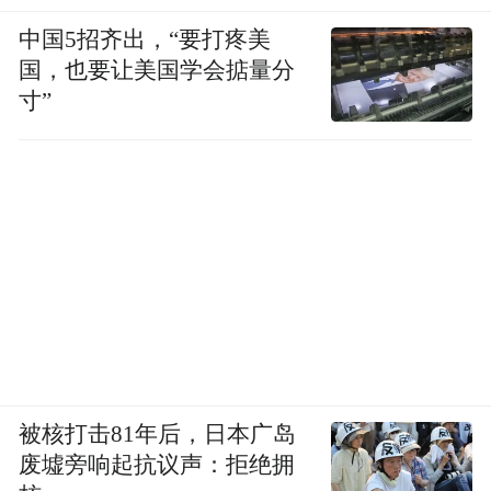
中国5招齐出，“要打疼美
国，也要让美国学会掂量分
寸”
被核打击81年后，日本广岛
废墟旁响起抗议声：拒绝拥