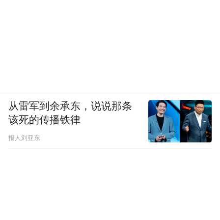
型号；
其次，在面对数图中老虎数量、视错觉等高
难度反直觉图形题目时，它的答案依然存在
很大的不确定性，甚至有时在经过长时间“深
度思考”后，反而出现了更严重的幻觉，导致
最终逻辑崩溃。
从雷军到余承东，说说那条
该死的传播铁律
还有一点需要明确的是，目前 DeepSeek 上线
的识图模式本质上是纯视觉理解模块，它主
报人刘亚东
要集中在图片识别与分析层面，尚未集成图
像生成、视频理解或跨模态交互等更为广义
的多模态功能。