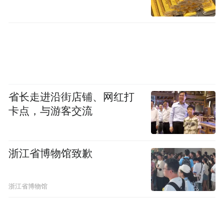
另外需要提醒的是，刚学会“睁眼”的
DeepSeek 并没有大家想象中那么完美。综合
大量用户实测反馈来看，目前的识图模式仍
存在几处明显不足：
省长走进沿街店铺、网红打
卡点，与游客交流
首先是知识库更新的滞后性，在某些测试
中，虽然模型的推理过程和分析逻辑完全正
浙江省博物馆致歉
确，但最终答案却张冠李戴 —— 例如在识别
某款 2025 年底发布的最新型号手机时，因其
浙江省博物馆
知识库停留在 2025 年，虽然能通过副屏细节
推断出旧型号，但仍给出了完全错误的具体