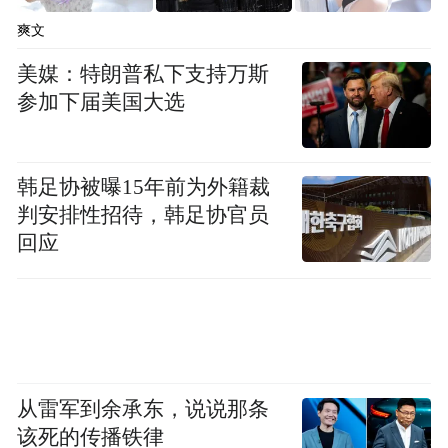
DeepSeek 给出的解法是，将点、边界框等代
爽文
表空间位置的视觉元素直接融入模型的推理
美媒：特朗普私下支持万斯
链条，使其成为“思维的基本单元”。这种创
参加下届美国大选
新框架使得模型在推理时就像人类用“赛博手
指”在脑海中精确指出目标物一样，边想边
韩足协被曝15年前为外籍裁
指，从而完美解决了复杂空间布局中的逻辑
判安排性招待，韩足协官员
难题。
回应
更令人惊叹的是，这种高效的框架在实际运
算中对算力资源非常友好，在处理一张
800×800 分辨率的图片时，DeepSeek 仅消耗
约 90 个 tokens，而 GPT 和 Claude 等其他主
从雷军到余承东，说说那条
流模型在处理同等图片时则需要消耗约 870
该死的传播铁律