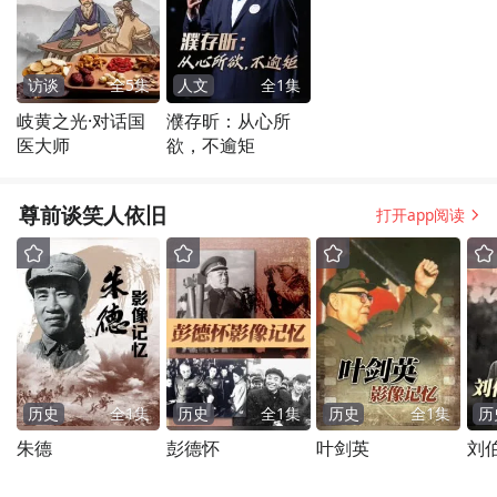
访谈
全
5
集
人文
全
1
集
岐黄之光·对话国
濮存昕：从心所
医大师
欲，不逾矩
尊前谈笑人依旧
打开app阅读
历史
全
1
集
历史
全
1
集
历史
全
1
集
历
朱德
彭德怀
叶剑英
刘