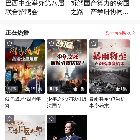
巴西中企举办第八届
拆解国产算力的突围
联合招聘会
之路：产学研协同培
育新增人才
正在热播
打开app阅读
时事
全
131
集
时事
全
1
集
历史
全
1
集
俄乌战局·四周年
少年之死何以引爆
暴雨将至·卢沟桥
祭
法国？
事变始末