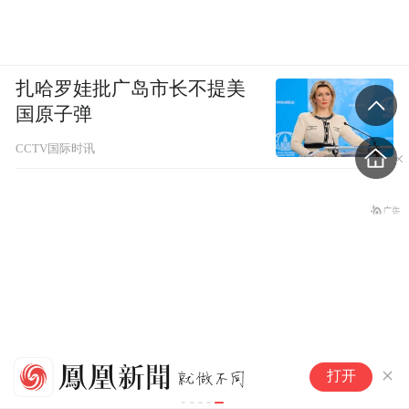
扎哈罗娃批广岛市长不提美
国原子弹
CCTV国际时讯
鸿
打开
零