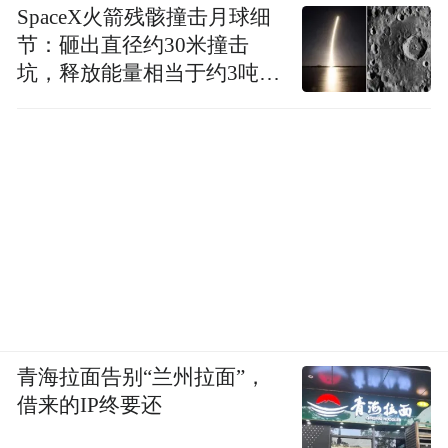
SpaceX火箭残骸撞击月球细
节：砸出直径约30米撞击
坑，释放能量相当于约3吨
TNT炸药
青海拉面告别“兰州拉面”，
借来的IP终要还