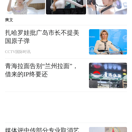
爽文
扎哈罗娃批广岛市长不提美
国原子弹
CCTV国际时讯
青海拉面告别“兰州拉面”，
借来的IP终要还
媒体评中传部分专业取消艺