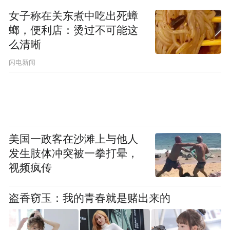
女子称在关东煮中吃出死蟑
螂，便利店：烫过不可能这
么清晰
闪电新闻
美国一政客在沙滩上与他人
发生肢体冲突被一拳打晕，
视频疯传
盗香窃玉：我的青春就是赌出来的