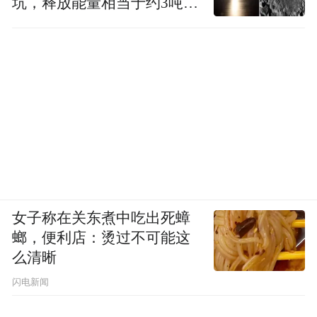
坑，释放能量相当于约3吨
TNT炸药
女子称在关东煮中吃出死蟑
螂，便利店：烫过不可能这
么清晰
闪电新闻