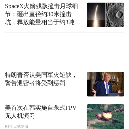
SpaceX火箭残骸撞击月球细
节：砸出直径约30米撞击
坑，释放能量相当于约3吨
TNT炸药
特朗普否认美国军火短缺，
警告泄密者将受到惩罚
美首次在韩实施自杀式FPV
无人机演习
RT今日俄罗斯