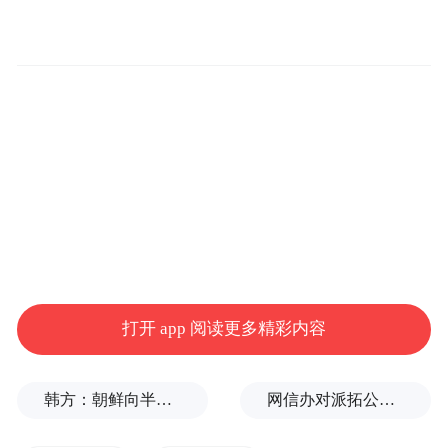
该故障持续时长超过12小时，技术团队经多
轮修复与持续监控，于3月30日中午前后完成
全面修复，平台各项功能逐步恢复稳定，官
方当时未公布具体故障原因。
打开 app 阅读更多精彩内容
韩方：朝鲜向半岛以东海域发射短程弹道导弹
网信办对派拓公司在华销售产品启动网络安全审查