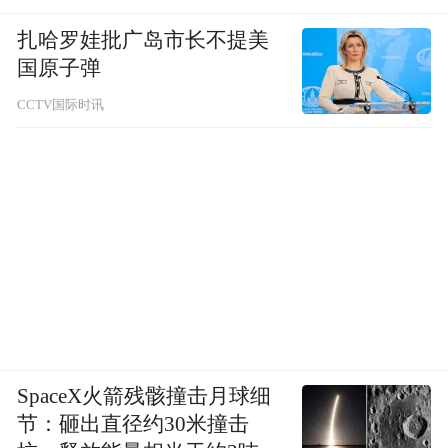
扎哈罗娃批广岛市长不提美
国原子弹
CCTV国际时讯
SpaceX火箭残骸撞击月球细
节：砸出直径约30米撞击