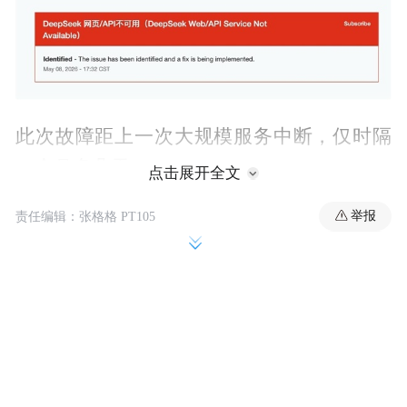
此次故障距上一次大规模服务中断，仅时隔
一个月多几天。
点击展开全文
3月29日22时左右，DeepSeek曾出现大规模
举报
责任编辑：张格格 PT105
访问异常，网页端与App频繁弹出“服务器繁
忙”、“请检查网络”提示。
对话、生成等核心功能近乎瘫痪，大量用户
出现登录失败、对话中断等情况。