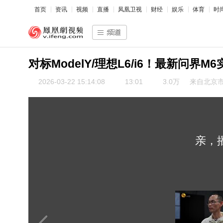
首页
资讯
视频
直播
凤凰卫视
财经
娱乐
体育
时
对标ModelY/理想L6/i6！最新问界
2026-03-22 15:14:08
13:01
3.0万
来自北京
亲，