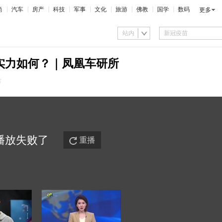
尚
汽车
房产
科技
军事
文化
旅游
佛教
国学
数码
更多
站内
M6实力如何？｜凤凰车研所
市
播放
失败
了
重播