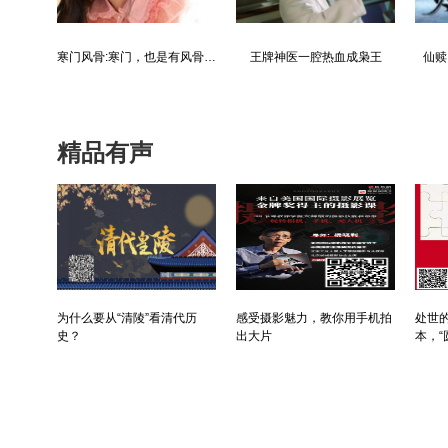
都市争锋被新来的女上司给看上
寒门风骨:寒门，也是有风骨的！
王牌神医一腔热血成枭王
仙赎
精品有声
为什么要从“清陵”看清代历
感受摄影魅力，教你用手机拍
处世的
史？
出大片
本，“