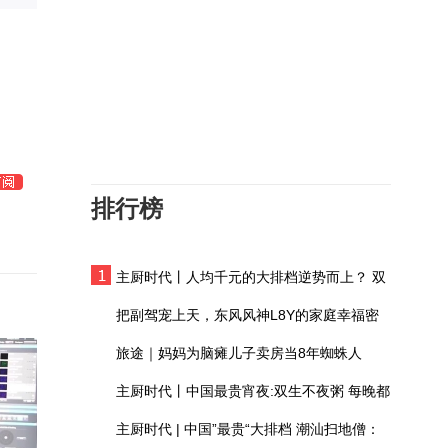
排行榜
主厨时代丨人均千元的大排档逆势而上？ 双
生不夜粥：消费群体一直在 只是换了个地方
把副驾宠上天，东风风神L8Y的家庭幸福密
码
旅途｜妈妈为脑瘫儿子卖房当8年蜘蛛人
主厨时代丨中国最贵宵夜:双生不夜粥 每晚都
有人花两万吃一桌
主厨时代 | 中国”最贵“大排档 潮汕扫地僧：