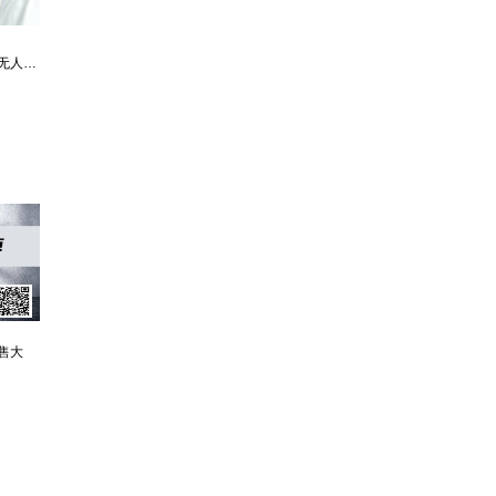
最强仙医：一身布艺却无人不识
婿中狂龙:三年上门女婿后的爆发
男人四十：家有娇妻
售大