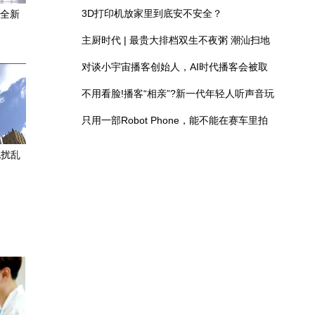
双生不夜粥
3D打印机放家里到底安不安全？
成全新
主厨时代 | 最贵大排档双生不夜粥 潮汕扫地
僧 预告片
对谈小宇宙播客创始人，AI时代播客会被取
代吗?
不用看脸!播客“相亲”?新一代年轻人听声音玩
恋综
只用一部Robot Phone，能不能在赛车里拍
出好莱坞大片？
化扰乱