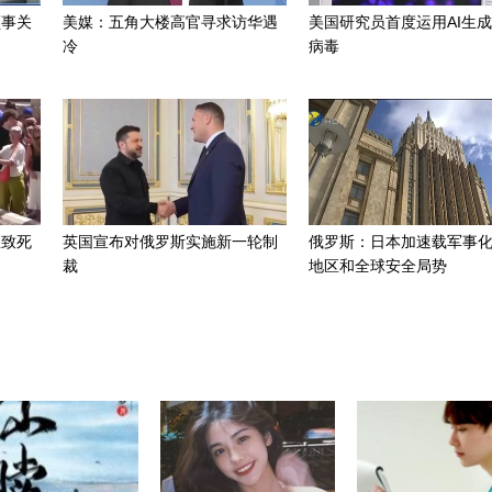
领事关
美媒：五角大楼高官寻求访华遇
美国研究员首度运用AI生
冷
病毒
温致死
英国宣布对俄罗斯实施新一轮制
俄罗斯：日本加速载军事
裁
地区和全球安全局势