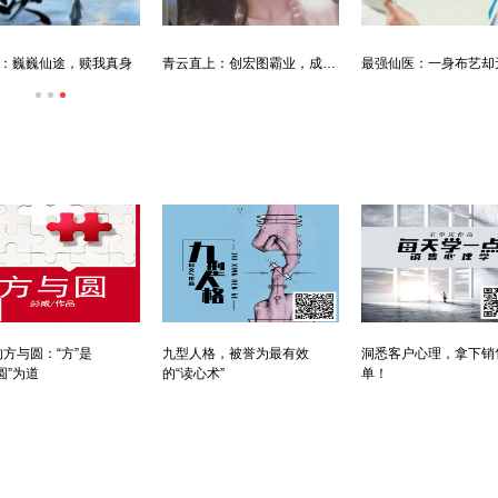
：巍巍仙途，赎我真身
青云直上：创宏图霸业，成人生赢家
方与圆：“方”是
九型人格，被誉为最有效
洞悉客户心理，拿下销
圆”为道
的“读心术”
单！