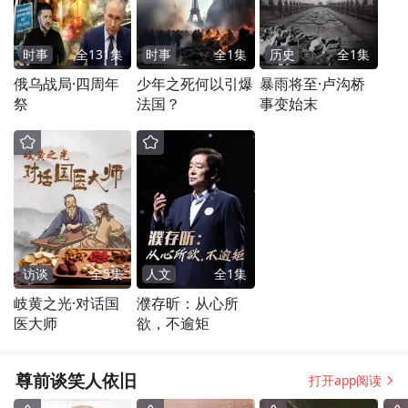
时事
全
131
集
时事
全
1
集
历史
全
1
集
俄乌战局·四周年
少年之死何以引爆
暴雨将至·卢沟桥
祭
法国？
事变始末
访谈
全
5
集
人文
全
1
集
岐黄之光·对话国
濮存昕：从心所
医大师
欲，不逾矩
尊前谈笑人依旧
打开app阅读