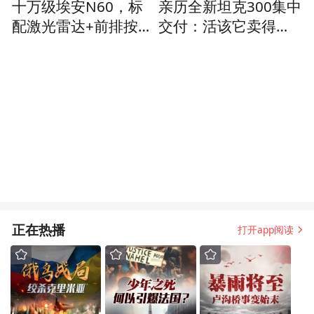
十万级埃安N60，标
亲历全新坦克300集中
配激光雷达+前排按摩
交付：活该它卖得
+五连杆后悬，够卷
好？
正在热播
打开app阅读