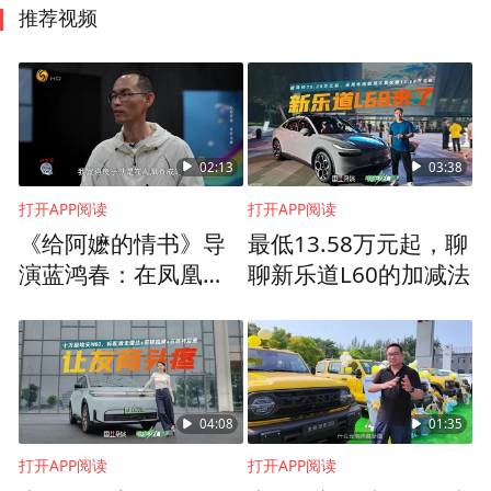
推荐视频
02:13
03:38
打开APP阅读
打开APP阅读
《给阿嬷的情书》导
最低13.58万元起，聊
演蓝鸿春：在凤凰做
聊新乐道L60的加减法
时政节目，对我的内
容创作帮助巨大
04:08
01:35
打开APP阅读
打开APP阅读