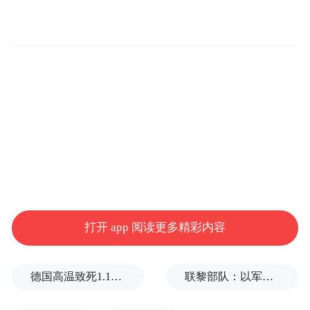
图2：郭明錤的X帖子
打开 app 阅读更多精彩内容
对此，郭明錤在X上表示，从另一个角度
看，Terafab选择英特尔的关键原因，也是因
德国高温致死1.19万人，为2016年来最高纪录
联黎部队：以军单日向黎发射113枚炮弹
为别无选择。台积电未来数年的产能早已被