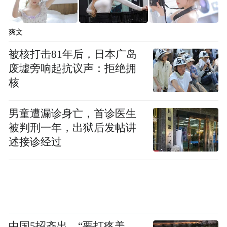
爽文
被核打击81年后，日本广岛
废墟旁响起抗议声：拒绝拥
核
男童遭漏诊身亡，首诊医生
被判刑一年，出狱后发帖讲
述接诊经过
中国5招齐出，“要打疼美