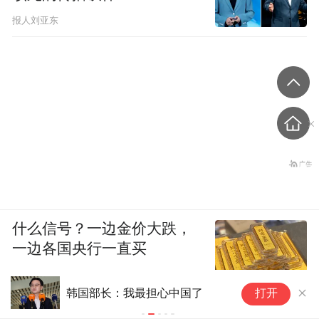
报人刘亚东
什么信号？一边金价大跌，
一边各国央行一直买
三星和SK海力士手握2630亿美
担心中国了
打开
元，股东逼宫要分红