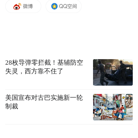
高毛利订单(AI)填满，而三星则可持续享受
存储芯片超级周期带来的超额回报。两者的
业务可见度都已延伸至2028至2030年，没有
理由为了高不确定性的Terafab而重新配置资
源。
郭明錤还补充说，三星原本就已经拿到不少
28枚导弹零拦截！基辅防空
特斯拉订单，若再更深入参与Terafab项目，
失灵，西方靠不住了
说不定反而赚得更少。(作者/箫雨)
美国宣布对古巴实施新一轮
更多一手新闻，欢迎下载凤凰新闻客户端订
制裁
阅凤凰网科技。想看深度报道，请微信搜索
“凤凰网科技”。
(本文章版权归凤凰网所有，未经授权，不得转载)