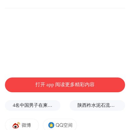
虚假评价的能力。
2025年11月，大众点评宣布，未来5年将追加
至少30亿元资金，升级“本地生活信息基
建”。据记者了解，这是该平台为确保真实信
息、真实评价的一次重注。
在大众点评这次的人事变动中，陶雪璇的履
历为其新角色提供了想象空间。作为北京大
打开 app 阅读更多精彩内容
学新闻与传播学院的毕业生，陶雪璇曾担任
百度贴吧产品经理，深谙社区运营与用户互
4名中国男子在柬埔寨杀人抛尸，被判无期
陕西柞水泥石流已致2人死亡，仍有1人失联
动逻辑。2024年，陶雪璇在美团主导成立了
平台产品部。值得注意的是，李树斌作为S-