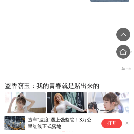
盗香窃玉：我的青春就是赌出来的
造车“速度”遇上强监管！3万公
港
打开
爽文
里红线正式落地
涨
务