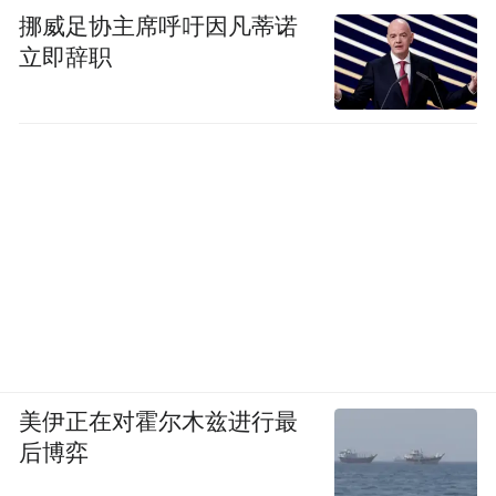
挪威足协主席呼吁因凡蒂诺
立即辞职
美伊正在对霍尔木兹进行最
后博弈