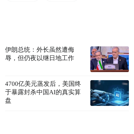
team成员，仍为陶雪璇的直接汇报上级。
如今，随着新负责人到任，大众点评能否在
强敌环伺中守住高地，同时借AI与产品创新
焕发新生，将是接下来本地生活市场关注的
重点。
伊朗总统：外长虽然遭侮
辱，但仍夜以继日地工作
每日经济新闻
4700亿美元蒸发后，美国终
“特别声明：以上作品内容(包括在内的视频、图片或音
频)为凤凰网旗下自媒体平台“大风号”用户上传并发
于暴露封杀中国AI的真实算
布，本平台仅提供信息存储空间服务。
盘
Notice: The content above (including the videos,
pictures and audios if any) is uploaded and posted
by the user of Dafeng Hao, which is a social media
platform and merely provides information storage
space services.”