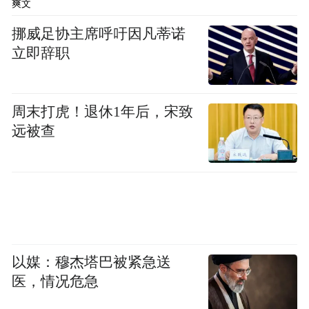
爽文
挪威足协主席呼吁因凡蒂诺
立即辞职
周末打虎！退休1年后，宋致
远被查
以媒：穆杰塔巴被紧急送
医，情况危急