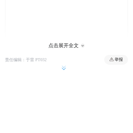
点击展开全文
作为该领域的老牌主流玩家，大众点评也动
举报
责任编辑：于雷 PT032
作不断，坚持加码确保为用户提供“真实可参
考”的“真人真评价”。
2026年3月23日，大众点评发布的《2025年
评价透明度报告》显示，过去一年，平台累
计收到近4.5亿条用户评价。面对海量信息，
大众点评已引入AI智能体辅助人工审核，通
过“线上化的物理世界信息底座”来提升识别