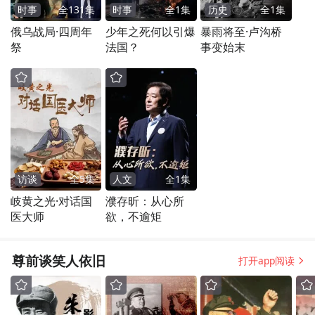
时事
全
131
集
时事
全
1
集
历史
全
1
集
俄乌战局·四周年
少年之死何以引爆
暴雨将至·卢沟桥
祭
法国？
事变始末
访谈
全
5
集
人文
全
1
集
岐黄之光·对话国
濮存昕：从心所
医大师
欲，不逾矩
尊前谈笑人依旧
打开app阅读