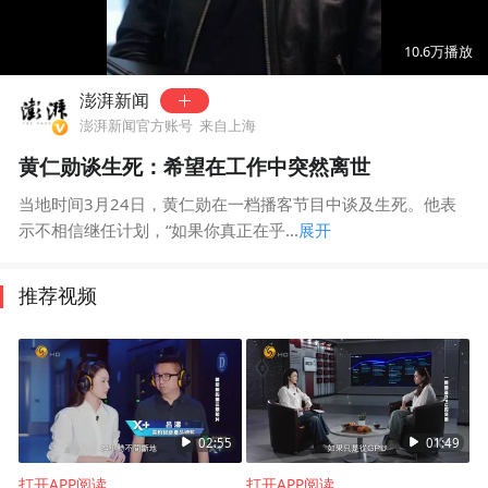
00:00
02:21
10.6万
播放
澎湃新闻
澎湃新闻官方账号
来自上海
黄仁勋谈生死：希望在工作中突然离世
当地时间3月24日，黄仁勋在一档播客节目中谈及生死。他表
示不相信继任计划，“如果你真正在乎...
展开
推荐视频
02:55
01:49
打开APP阅读
打开APP阅读