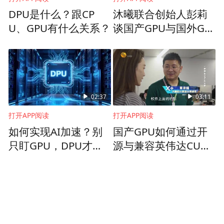
DPU是什么？跟CP
沐曦联合创始人彭莉
U、GPU有什么关系？
谈国产GPU与国外GP
U的差距
02:37
03:11
打开APP阅读
打开APP阅读
如何实现AI加速？别
国产GPU如何通过开
只盯GPU，DPU才是
源与兼容英伟达CUD
关键答案
A，实现从“能跑”到“好
用”？