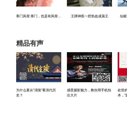
都市争锋被新来的女上司给看上
寒门风骨:寒门，也是有风骨的！
王牌神医一腔热血成枭王
仙赎
精品有声
为什么要从“清陵”看清代历
感受摄影魅力，教你用手机拍
处世的
史？
出大片
本，“