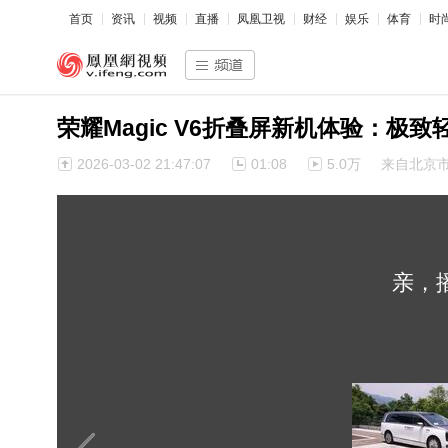
首页
资讯
视频
直播
凤凰卫视
财经
娱乐
体育
时
荣耀Magic V6折叠屏新机体验：极
2026-03-02 21:47:07
01:08
5.0万
来自北京
亲，