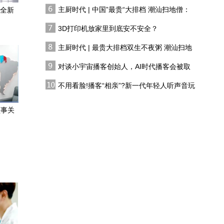
有人花两万吃一桌
吃一顿妈妈做的饭
主厨时代 | 中国”最贵“大排档 潮汕扫地僧：
成全新
专家：AI可能给出完全错
双生不夜粥
误的答案，学生要用批判
3D打印机放家里到底安不安全？
性思维去分析
主厨时代 | 最贵大排档双生不夜粥 潮汕扫地
航天员在轨驻留时长不断
僧 预告片
被突破，回望中国载人航
对谈小宇宙播客创始人，AI时代播客会被取
天的逐梦之路
代吗?
香港分享着国家航天事业
不用看脸!播客“相亲”?新一代年轻人听声音玩
发展的荣光，也以自身力
恋综
量为航天事业增添熠熠星
领事关
中国AI又放大招：Kimi K3
光
为何让美国如此紧张？