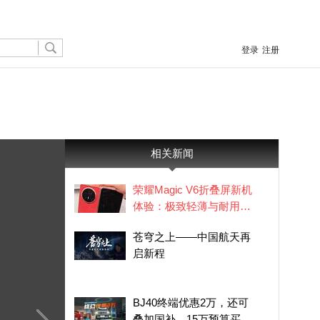
登录
注册
相关新闻
荣耀Magic V6折叠屏新机
体验：极致轻薄与耐用性
兼得
苍穹之上——中国航天再
启新程
BJ40终端优惠2万，还可
叠加国补，15万预算买方