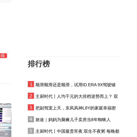
智冉医疗创办人宋麒：脑
机接口真正地帮病人改善
了日常的生活
尊到极致？试驾尊界V800
日均7000名外国人来华强
北“扫货”，中国“智”造魅力
何在？
排行榜
“打一备一”滚动备份，飞
船舷窗升级，筑牢航天员
工作和生活的安全防线
顺滑顺滑还是顺滑，试用ID.ERA 9X驾驶辅
星耀8远航家：续航+辅助
助系统
驾驶+动力齐升级，每一
主厨时代丨人均千元的大排档逆势而上？ 双
项都打在痛点上
生不夜粥：消费群体一直在 只是换了个地方
共生之境：和谐共生
把副驾宠上天，东风风神L8Y的家庭幸福密
码
旅途｜妈妈为脑瘫儿子卖房当8年蜘蛛人
黎家盈：结束“太空出
主厨时代丨中国最贵宵夜:双生不夜粥 每晚都
差”后，最想和家人拥抱，