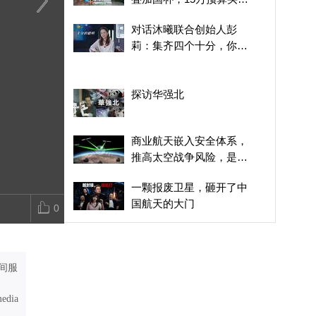
盒子就它了
“阿尔忒弥斯”计划将比预
雄安人工智能实训基地正
国产GPU如
对话沐曦联合创始人彭
期稍晚？专访《新太空经
式投运
与兼容英伟达C
莉：集齐四个十分，你的
济》作者、哈佛商学院教
现从“能跑”到“
人生会一帆风顺
授马修·魏因齐尔
探访华强北
商业航天嵌入安全体系，
推高太空战争风险，是否
该对企业设定红线？
一颗报废卫星，砸开了中
国航天的大门
0
走进沃尔沃成都工厂，感
受先进智造“沃”的世界
间服
中外嘉宾共话红山文化
media