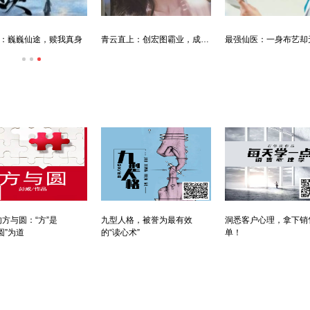
：巍巍仙途，赎我真身
青云直上：创宏图霸业，成人生赢家
方与圆：“方”是
九型人格，被誉为最有效
洞悉客户心理，拿下销
圆”为道
的“读心术”
单！