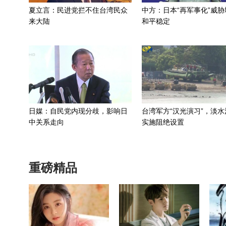
夏立言：民进党拦不住台湾民众
中方：日本“再军事化”威胁
来大陆
和平稳定
日媒：自民党内现分歧，影响日
台湾军方“汉光演习”，淡水
中关系走向
实施阻绝设置
重磅精品