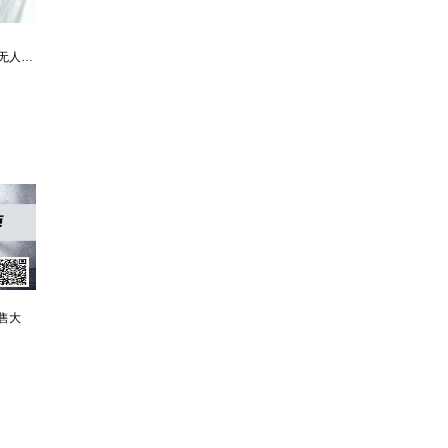
最强仙医：一身布艺却无人不识
婿中狂龙:三年上门女婿后的爆发
男人四十：家有娇妻
售大