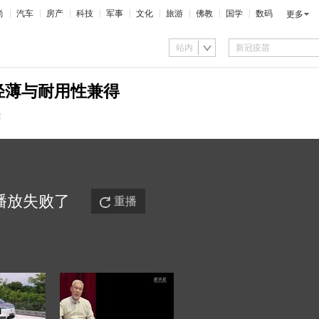
尚
汽车
房产
科技
军事
文化
旅游
佛教
国学
数码
更多
站内
致轻薄与耐用性兼得
市
播放
失败
了
重播