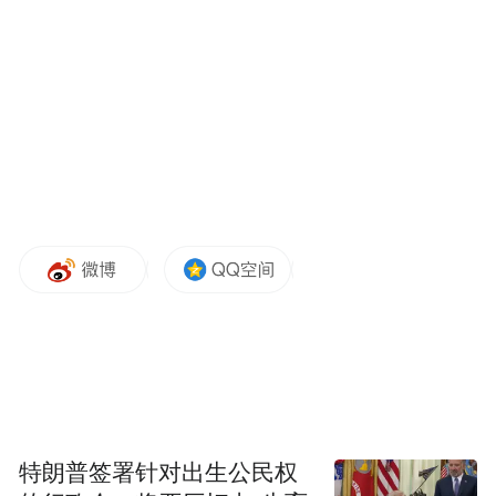
伊丽莎白·沃伦(Elizabeth Warren)等批评者的
强烈抗议。《华盛顿邮报》工会表示，其数
百名会员被“毫无理由”地解雇。
作为亚马逊公司联合创始人，贝佐斯在2013
年收购《华盛顿邮报》，并着手拓展该报业
务版图，注入了亟需的资金。但近年来，随
着广告收入枯竭和订阅量萎缩，《华盛顿邮
报》与《洛杉矶时报》等其他主流纸媒一
样，不得不缩减业务规模。
2023年，《华盛顿邮报》裁掉了大约240个职
位，大多通过自愿离职方式进行。同年，贝
佐斯任命曾任《华尔街日报》出版人的刘易
特朗普签署针对出生公民权