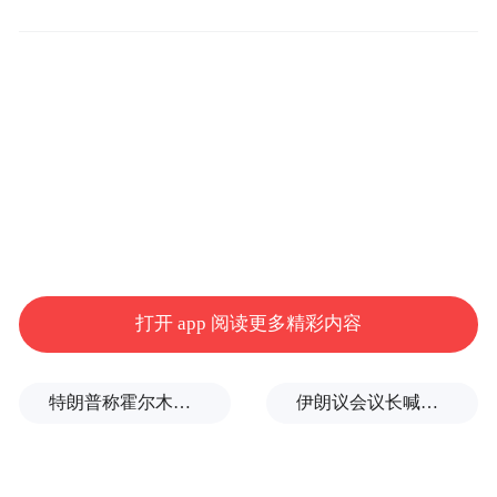
《华盛顿邮报》在一份声明中表示，杰夫·D·
奥诺弗里奥(Jeff D’Onofrio)将立即接任代理出
版人和CEO。奥诺弗里奥在去年加入《华盛
顿邮报》担任CFO，曾是前Tumblr公司
CEO。
贝佐斯表示：“《华盛顿邮报》肩负着至关重
要的新闻使命，也面临非凡机遇。”他还补充
称，他认为这家媒体正迈向“一个激动人心、
打开 app 阅读更多精彩内容
蓬勃发展的新篇章”。
《华盛顿邮报》在周三裁员大约三分之一，
特朗普称霍尔木兹海峡协议尚未达成，正参与相关谈判
伊朗议会议长喊话：别再作秀了！
其中包括大批驻外记者和美国本土记者，引
发美国参议员伯尼·桑德斯(Bernie Sanders)和