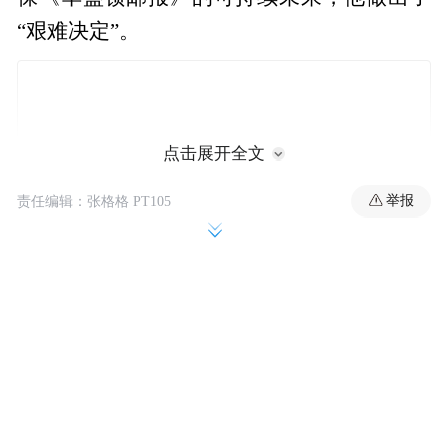
“艰难决定”。
点击展开全文
举报
责任编辑：张格格 PT105
“各位同事，在《华盛顿邮报》经历了两年的
转型之后，现在是我选择退下来的合适时
机。”刘易斯表示。