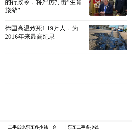
的行政令，将严厉打击“生育
斯为新任出版人兼CEO。
旅游”
贝佐斯在2024年决定停止让《华盛顿邮报》
德国高温致死1.19万人，为
发表总统候选人支持意见，结束了延续数十
2016年来最高纪录
年的传统，这一举动在报社内部和外部都引
发了强烈抗议。多名编辑和记者辞职，许多
订阅者也选择取消订阅。(作者/箫雨)
更多一手新闻，欢迎下载凤凰新闻客户端订
阅凤凰网科技。想看深度报道，请微信搜索
“凤凰网科技”。
(本文章版权归凤凰网所有，未经授权，不得转载)