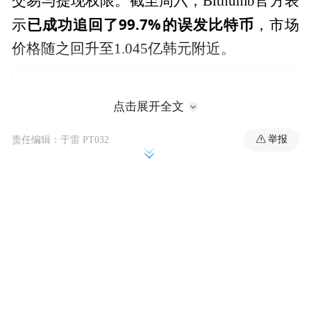
交易与提现权限。截至周六，Bithumb官方表
已成功追回了99.7%的误发比特币
示
，市场
价格随之回升至1.045亿韩元附近。
点击展开全文
举报
责任编辑：于雷 PT032
完全源于
尽管Bithumb在声明中强调此次事件
内部失误，与外部黑客攻击、系统安全漏洞
或客户资产管理无关
，试图以此安抚市场情