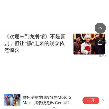
《欢迎来到龙餐馆》不是喜
剧，但让“骗”进来的观众依
然惊喜
oto G
苹果客服回应删除接入千问手
打开
en 4和
册：目前并没有收到新项目发布
通知