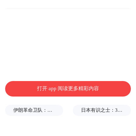
绪，但作为韩国市场中仅次于Upbit的重要玩
家，如此巨额的“胖手指”失误无疑引发了业
界对其风控流程严谨性的深度审视。（作者/
于雷）
更多一手新闻，欢迎下载凤凰新闻客户端订
阅凤凰网科技。想看深度报道，请微信搜索
“凤凰网科技”。
(本文章版权归凤凰网所有，未经授权，不得转载)
打开 app 阅读更多精彩内容
伊朗革命卫队：将保持对海峡控制至敌方接受全部条件
日本有识之士：32名中国劳工本不该命丧长崎