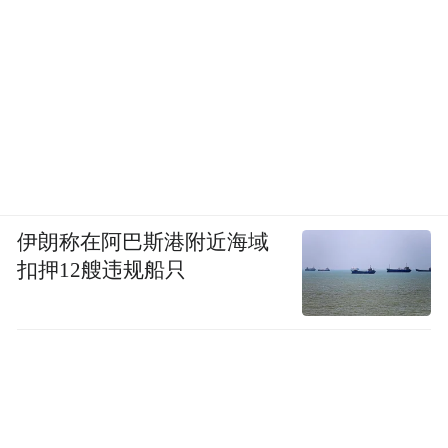
伊朗称在阿巴斯港附近海域
扣押12艘违规船只