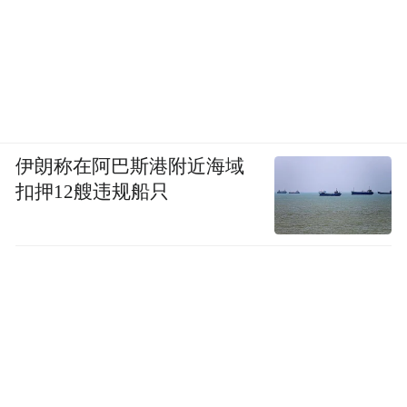
伊朗称在阿巴斯港附近海域
扣押12艘违规船只