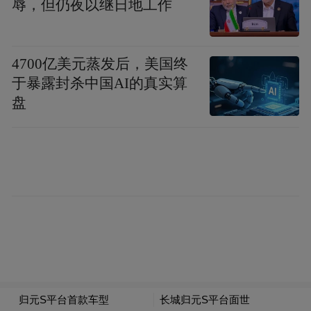
辱，但仍夜以继日地工作
车身侧面线条流畅修长，肩线设计圆润优
雅，为整车赋予稳重豪华的气场。车尾同样
采用贯穿式尾灯设计，两侧灯组呈椭圆形造
4700亿美元蒸发后，美国终
于暴露封杀中国AI的真实算
型，中央位置亦集成智驾状态指示灯。
盘
据此前披露的信息，V9X 有望搭载由 2.0T 发
动机与电动机组成的插电式混合动力系统，
动力性能表现亮眼：满电状态下 0-100km/h
加速时间为 4.4 秒，馈电状态下仍可保持 4.7
秒的加速成绩。
在能效与补能方面，新车或将基于 800V 高
压混联架构打造，配备混动 6C 电池，CLTC
工况纯电续航里程预计超过 400 公里，并支