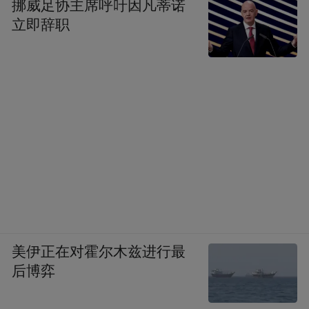
挪威足协主席呼吁因凡蒂诺
立即辞职
美伊正在对霍尔木兹进行最
后博弈