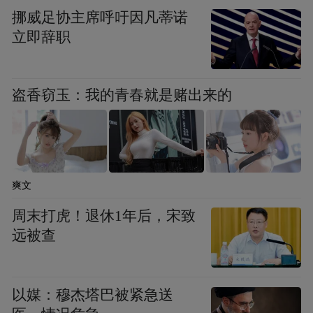
挪威足协主席呼吁因凡蒂诺
立即辞职
盗香窃玉：我的青春就是赌出来的
爽文
周末打虎！退休1年后，宋致
远被查
以媒：穆杰塔巴被紧急送