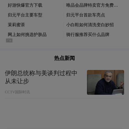
持超快充技术，可实现充电 5 分钟增加 200
公里续航。
智能化配置方面，V9X 有望搭载 ASL 智能体
与 VLA 大模型，进一步提升人机交互与智能
驾驶体验。此外，新车还将配备空气悬架系
热点新闻
统。
伊朗总统称与美谈判过程中
从未让步
“特别声明：以上作品内容(包括在内的视频、图片或音
频)为凤凰网旗下自媒体平台“大风号”用户上传并发
CCTV国际时讯
布，本平台仅提供信息存储空间服务。
Notice: The content above (including the videos,
pictures and audios if any) is uploaded and posted
by the user of Dafeng Hao, which is a social media
platform and merely provides information storage
space services.”