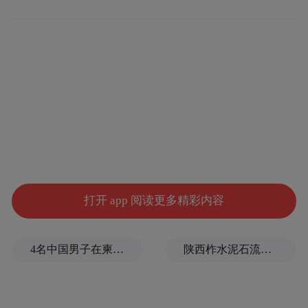
IT之家注意到，从官方发布的预告图来看，
V9X 在外观设计上采用了极具辨识度的设计
语言。前脸部分配备贯穿式环形灯带，支持
流水迎宾灯效，配合可发光的品牌 LOGO，
营造出强烈的科技氛围。下包围两侧集成智
驾小蓝灯及转向灯，暗示该车将搭载高阶智
打开 app 阅读更多精彩内容
能驾驶辅助系统。
4名中国男子在柬埔寨杀人抛尸，被判无期
陕西柞水泥石流已致2人死亡，仍有1人失联