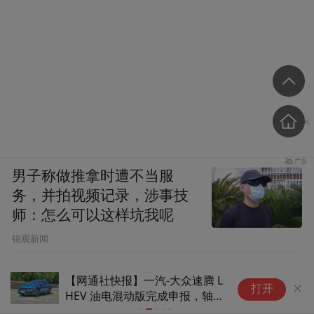
男子称做推拿时遭不当服
务，并拍视频记录，涉事技
师：怎么可以这样坑我呢
锦观新闻
【网通社快报】一汽-大众速腾 L
小
打开
HEV 油电混动版完成申报，轴
破
距 2731mm
家