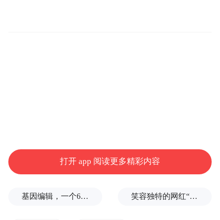
IT之家注意到，目前在售的 MacBook Pro 仍
使用带有 Mini LED 背光的 LCD 面板，而转
向 OLED 将带来更高的对比度、更丰富的色
彩表现以及真正的纯黑显示。
苹果当前销售的 iPhone、Apple Watch 以及
iPad Pro 已全面转向 OLED 屏幕，MacBook
产品线的调整自然也在情理之中。
触摸屏
打开 app 阅读更多精彩内容
与 OLED 屏幕一同被提及的，还有触控功
基因编辑，一个6岁女孩之死
笑容独特的网红“老表”遗体已找到，22万粉丝账号宣布永久停更，亲属发声
能。相关爆料称，苹果正在测试为 MacBook
Pro 显示屏加入触控功能的可能性，使用户既