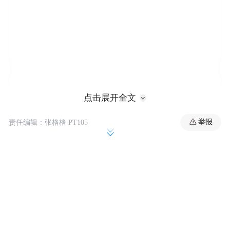
点击展开全文
目前，关于下一代 MacBook Pro 的传闻主要
举报
责任编辑：张格格 PT105
指向以下六大方面：
OLED 显示屏
首先是在显示技术方面，彭博社记者马克 ·
古尔曼等多位爆料者都提到，新一代
MacBook Pro 有望首次采用 OLED 显示屏。