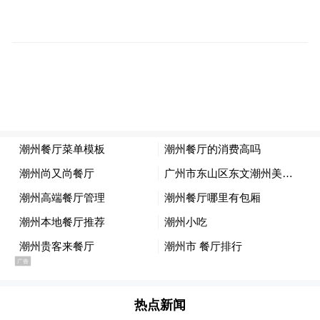
示、电量状态或 AirPods 连接信息，从而进
一步缩窄边框、提升屏占比。
芯片
芯片方面，下一代 MacBook Pro 预计将搭载
M6 Pro 与 M6 Max 处理器。这些芯片预计采
用台积电最新的 2nm 制程工艺，相比目前的
3nm 芯片有望在性能与能效上实现进一步的
提升。作为对比，现有的 M4 Pro/M4 Max 以
及即将到来的 M5 Pro/M5 Max 均基于 3nm 工
艺打造。
热点新闻
更轻薄的设计