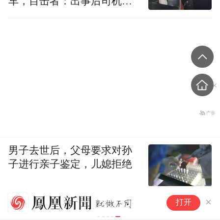
车，目击者：出事后司机一
直坐车里
男子去世后，父母要求对孙
子进行亲子鉴定，儿媳拒绝
苹
打开
3