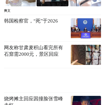
为未来 MacBook Pro 直接集成蜂窝通信模块
的可行性。如果成真，相关机型或将搭载苹
爽文
果自研的 C1X 或后续 C2 调制解调器，以支
韩国检察官，“死”于2026
持 5G 和 LTE 网络。
“特别声明：以上作品内容(包括在内的视频、图片或音
频)为凤凰网旗下自媒体平台“大风号”用户上传并发
网友称甘肃麦积山看完所有
布，本平台仅提供信息存储空间服务。
石窟需2000元，景区回应
Notice: The content above (including the videos,
pictures and audios if any) is uploaded and posted
by the user of Dafeng Hao, which is a social media
platform and merely provides information storage
space services.”
烧烤摊主回应因撞脸张雪峰