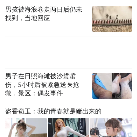
男孩被海浪卷走两日后仍未
MacBook Pro 机身结构同样存在调整空间。
找到，当地回应
新一代 MacBook Pro 可能会进一步减薄，其
中 OLED 面板本身的结构优势将有助于实现
更纤薄的设计。
不过大家也不用担心，目前尚无迹象表明苹
果会再次大幅削减接口配置，例如 HDMI、
男子在日照海滩被沙蜇蜇
MagSafe 或 SD 卡槽。
伤，5小时后被紧急送医抢
救，景区：偶发事件
蜂窝网络
盗香窃玉：我的青春就是赌出来的
虽然目前 Mac 已可通过与 iPhone 或 iPad 的
个人热点实现蜂窝联网，但苹果已经考虑过