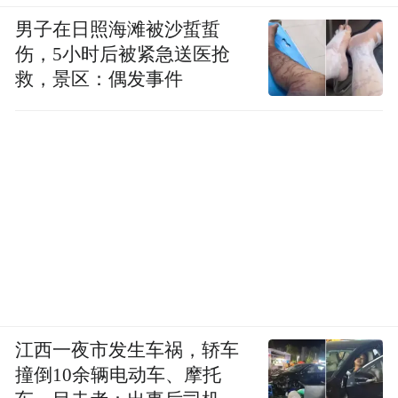
男子在日照海滩被沙蜇蜇
伤，5小时后被紧急送医抢
救，景区：偶发事件
江西一夜市发生车祸，轿车
撞倒10余辆电动车、摩托