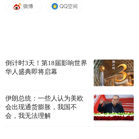
可通过键盘和触控板操作，也可直接用手指
与屏幕交互。
尽管乔布斯曾公开表示触控 Mac 会导致“手臂
疲劳”，但时过境迁，苹果在产品策略调整方
面早已开启先例。
倒计时3天！第18届影响世界
华人盛典即将启幕
灵动岛
在外观设计上，MacBook Pro 还可能迎来类
伊朗总统：一些人认为美欧
似 iPhone“灵动岛”的显示方案。古尔曼表
会出现通货膨胀，我国不
会，我无法理解
示，未来机型或将采用打孔摄像头设计，取
代现有的刘海屏，并在顶部中间区域引入类
似“灵动岛”的交互区域，用于显示系统提