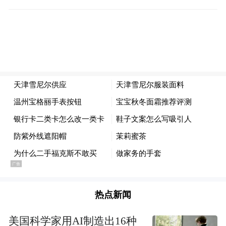
此外，去年的11月24日，荣耀500系列正式发
起售价分别为2699元、3599元
布，
。该系列
热点新闻
全系搭载水晶质感直屏，配备2亿像素主摄，
其中Pro版额外搭载5000万像素夜景长焦镜
美国科学家用AI制造出16种