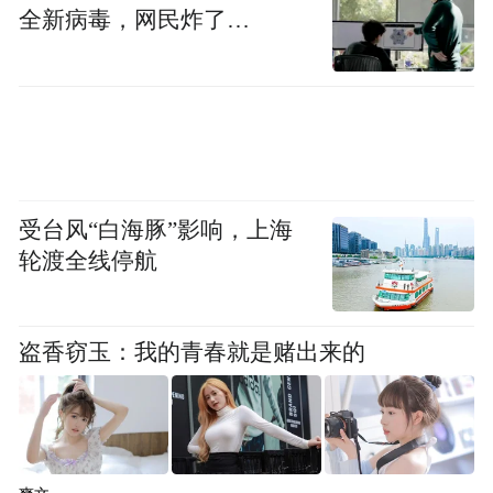
头，并支持CIPA 5.0防抖标准与等效五轴防抖
全新病毒，网民炸了…
技术。
(本文章版权归凤凰网所有，未经授权，不得转载)
受台风“白海豚”影响，上海
轮渡全线停航
盗香窃玉：我的青春就是赌出来的