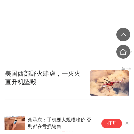
美国西部野火肆虐，一灭火
直升机坠毁
三星七款新品发布时间泄露：
苹
打开
S26 FE或于9月4日首发
秋
画