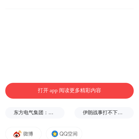
而作为荣耀Magic系列的最强版本，荣耀
Magic8 RSR保时捷设计版也将于当日发布。
有博主还透露，该机后置三摄系统包括一颗
打开 app 阅读更多精彩内容
5000万像素广角主摄、一颗2亿像素潜望式长
焦摄像头以及一颗5000万像素超广角镜头，
东方电气集团：坚决拥护党中央决定
伊朗战事打不下去了？美军参联会主席力主“翻篇”
前置则为5000万像素超广角与3D深感摄像头
的组合。机身内置7200mAh青海湖电池，支