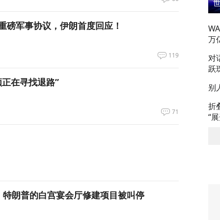
重磅军事协议，伊朗首度回应！
W
万
119
对
跃
领正在寻找退路”
别
折
71
“
，特朗普的白宫宴会厅修建项目被叫停