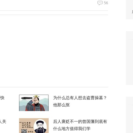
56
农忙季节不好好干活的人都发配边疆充军！
50
力，土耳其、沙特、巴基斯坦签署军事协议
51
支持率应该是150%
的快
为什么总有人想去盗曹操墓？
他那么抠
52
人关
后人褒贬不一的曾国藩到底有
什么地方值得我们学