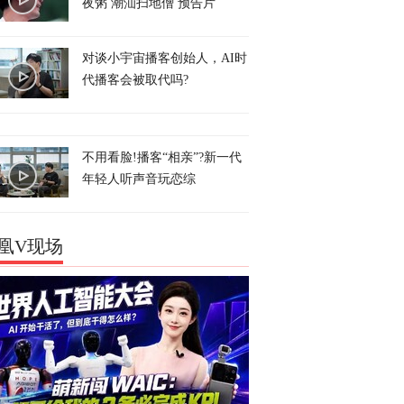
夜粥 潮汕扫地僧 预告片
对谈小宇宙播客创始人，AI时
代播客会被取代吗?
不用看脸!播客“相亲”?新一代
年轻人听声音玩恋综
凰V现场