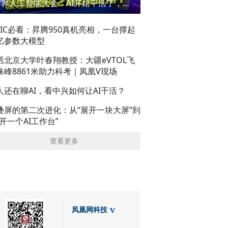
世界人工智能大会：AI开始干活了，但到底干的怎么样？萌新闯WAIC
AIC必看：昇腾950真机亮相，一台撑起
亿参数大模型
话北京大学叶春翔教授：大疆eVTOL飞
珠峰8861米助力科考｜凤凰V现场
人还在聊AI，看中兴如何让AI干活？
叠屏的第二次进化：从“展开一块大屏”到
展开一个AI工作台”
查看更多
凤凰网科技