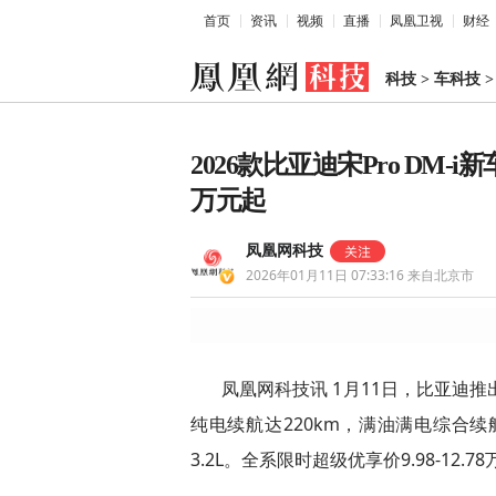
首页
资讯
视频
直播
凤凰卫视
财经
科技
>
车科技
2026款比亚迪宋Pro DM-i
万元起
凤凰网科技
2026年01月11日 07:33:16
来自北京市
凤凰网科技讯 1月11日，比亚迪推出20
纯电续航达220km，满油满电综合续
3.2L。全系限时超级优享价9.98-12.7