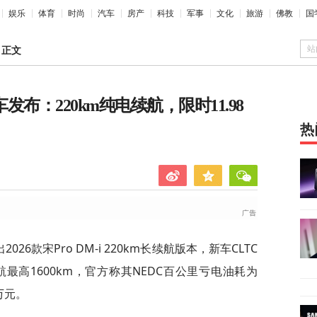
娱乐
体育
时尚
汽车
房产
科技
军事
文化
旅游
佛教
国
站
>
正文
新车发布：220km纯电续航，限时11.98
热
26款宋Pro DM-i 220km长续航版本，新车CLTC
航最高1600km，官方称其NEDC百公里亏电油耗为
8万元。