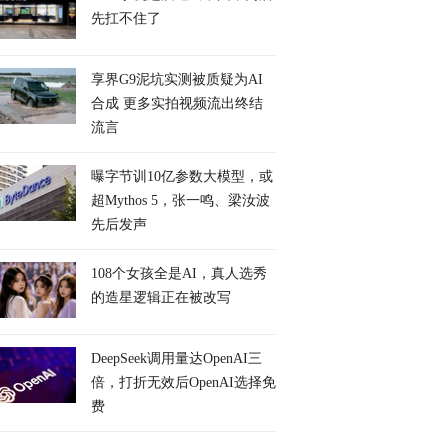
先扛不住了
享界G9泥坑实测被质疑为AI
合成 更多实拍视频流出终结
流言
曝字节训10亿参数大模型，或
超Mythos 5，张一鸣、梁汝波
先后发声
108个女孩全是AI，真人选秀
的造星逻辑正在被改写
DeepSeek调用量达OpenAI三
倍，打折无效后OpenAI选择免
费