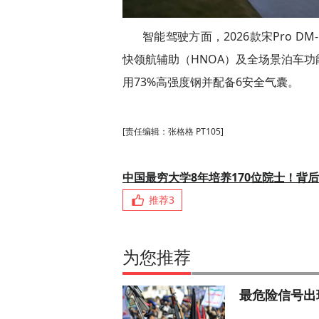
智能驾驶方面，2026款宋Pro DM
快领航辅助（HNOA）及全场景泊车
用73%高强度钢并配备6安全气囊。
[责任编辑：张格格 PT105]
中国最穷大学8年培养170位院士！背
推荐
3
为您推荐
最危险信号出