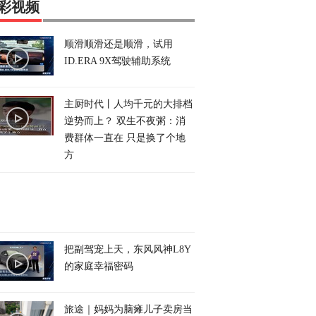
彩视频
顺滑顺滑还是顺滑，试用
ID.ERA 9X驾驶辅助系统
主厨时代丨人均千元的大排档
逆势而上？ 双生不夜粥：消
费群体一直在 只是换了个地
方
把副驾宠上天，东风风神L8Y
的家庭幸福密码
旅途｜妈妈为脑瘫儿子卖房当