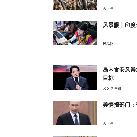
天下事
风暴眼丨印度
风暴眼
岛内食安风暴
目标
又又切克闹
美情报部门：
天下事