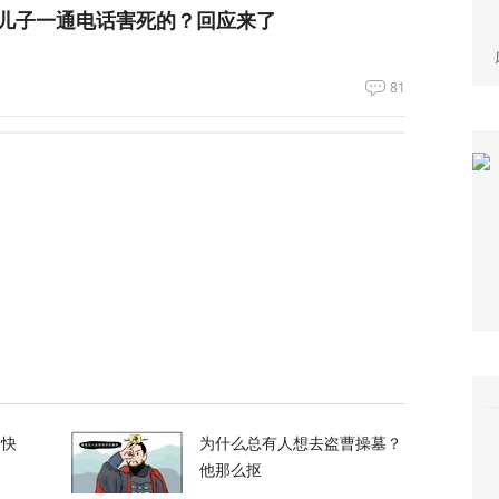
儿子一通电话害死的？回应来了
81
长虽然遭侮辱，但仍夜以继日地工作
66
重磅军事协议，伊朗首度回应！
125
领正在寻找退路”
的快
为什么总有人想去盗曹操墓？
他那么抠
71