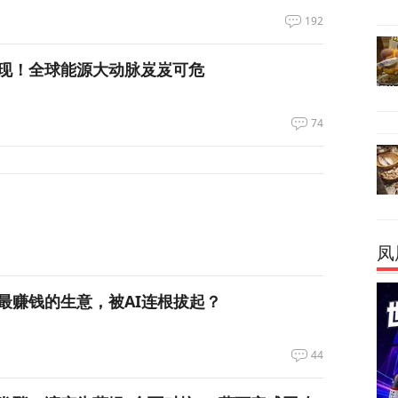
192
现！全球能源大动脉岌岌可危
74
凤
最赚钱的生意，被AI连根拔起？
44