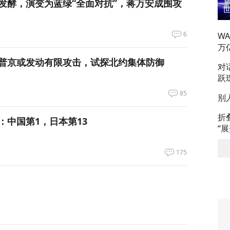
发酵，演变为蓝绿“全面对抗”，蒋万安成围攻
6
W
万
普京或发动有限攻击，试探北约集体防御
对
跃
85
别
折
：中国第1，日本第13
“
175