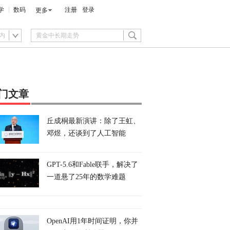
学
数码
注册
登录
更多
内
门文章
丘成桐最新演讲：除了王虹、
邓煜，还谈到了人工智能
GPT-5.6和Fable联手，解决了
一道悬了25年的数学难题
OpenAI用1年时间证明，你并