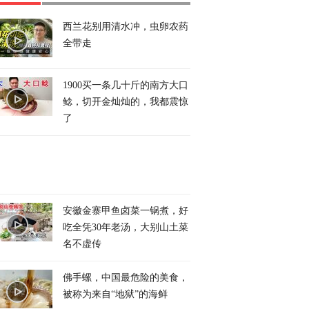
西兰花别用清水冲，虫卵农药
全带走
1900买一条几十斤的南方大口
鲶，切开金灿灿的，我都震惊
了
安徽金寨甲鱼卤菜一锅煮，好
吃全凭30年老汤，大别山土菜
名不虚传
佛手螺，中国最危险的美食，
被称为来自“地狱”的海鲜