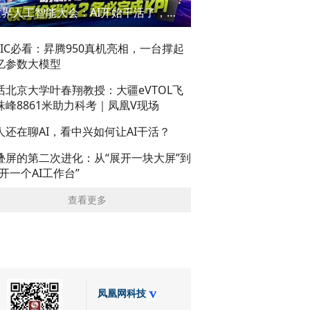
世界人工智能大会：AI开始干活了，但到底干的怎么样？萌新闯WAIC
AIC必看：昇腾950真机亮相，一台撑起
亿参数大模型
话北京大学叶春翔教授：大疆eVTOL飞
珠峰8861米助力科考｜凤凰V现场
人还在聊AI，看中兴如何让AI干活？
叠屏的第二次进化：从“展开一块大屏”到
展开一个AI工作台”
查看更多
凤凰网科技