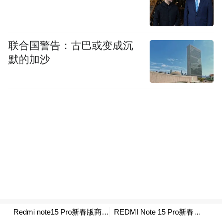
上。防水性能上，Pro+版同时支持IP66、
IP68、IP69、IP69K四大防护等级，堪称“防
水大满贯”。Pro版同样支持IP68级防尘防
联合国警告：古巴或变成沉
水。
默的加沙
“特别声明：以上作品内容(包括在内的视频、图片或音
频)为凤凰网旗下自媒体平台“大风号”用户上传并发
布，本平台仅提供信息存储空间服务。
Notice: The content above (including the videos,
pictures and audios if any) is uploaded and posted
by the user of Dafeng Hao, which is a social media
platform and merely provides information storage
space services.”