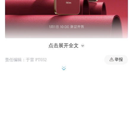
点击展开全文
价格方面，REDMI Note 15标准版新春版
（车厘子红）起售价为1099元，对应
举报
责任编辑：于雷 PT032
8GB+128GB配置。作为对比，该系列原标准
版起售价为999元（6GB+128GB）。Pro版新
春版（车厘子红）起售价为1349元
（8GB+256GB），而原Pro版起售价为1399
元（同配置）。Pro+版新春版（摩卡棕）起
售价为1899元（12GB+256GB），相比原
Pro+版1999元的起售价有所降低。