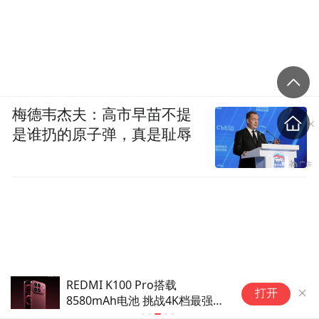
梅德韦杰夫：高市早苗不提
是谁扔的原子弹，真是耻辱
REDMI K100 Pro搭载
存
打开
8580mAh电池 挑战4K档最强续
1
航