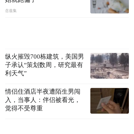
念兹集
纵火摧毁700栋建筑，美国男
子承认“策划数周，研究最有
利天气”
情侣住酒店半夜遭陌生男闯
入，当事人：伴侣被看光，
觉得不受尊重