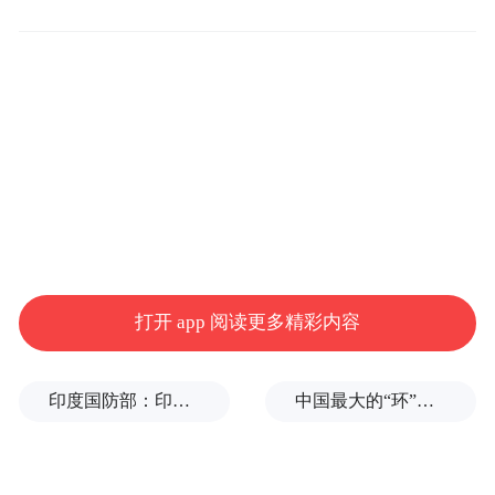
REDMI Note 15系列新春版继承了原系列的
打开 app 阅读更多精彩内容
核心产品优势，特别是在屏幕显示、续航能
力和防护性能方面表现突出。该系列全系配
印度国防部：印度成功试射“烈火-4”中程弹道导弹，可携带常规弹头和核弹头
中国最大的“环”，要来了
备的OLED超级阳光屏，峰值亮度可达3200
尼特，确保在强光环境下屏幕内容依然清晰