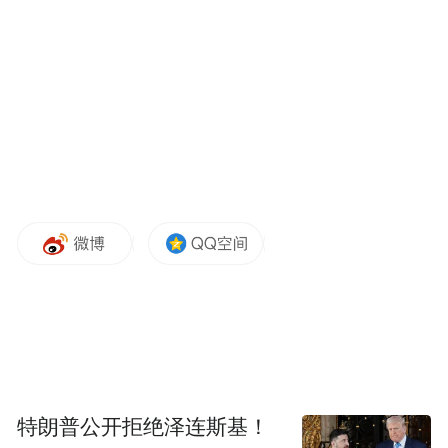
可见。Pro和Pro+版本更采用了1.5K分辨率的
屏幕，支持120Hz高刷新率。
续航方面，标准版配备5800mAh电池，Pro和
Pro+版则升级至7000mAh大容量电池，配合
能效优秀的处理器，大幅减少续航焦虑。Pro
版支持45W有线快充，Pro+版则支持90W有
线快充和22.5W反向充电。
REDMI Note 15 Pro+在耐用性方面达到了新
的高度，该机正面采用小米龙晶玻璃，抗摔
性能相比上代提升10倍有余。背面则首次搭
载超韧玻纤背板，在厚度减薄40%、重量减
特朗普公开拒绝泽连斯基！
轻36%的情况下，抗冲击强度提升10倍以