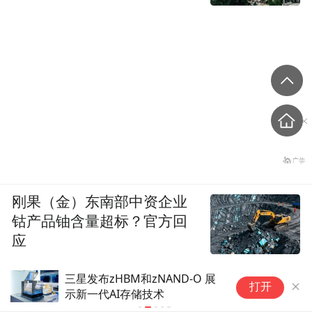
刚果（金）东南部中资企业
钴产品铀含量超标？官方回
应
三星发布zHBM和zNAND-O 展
英
打开
示新一代AI存储技术
G
何