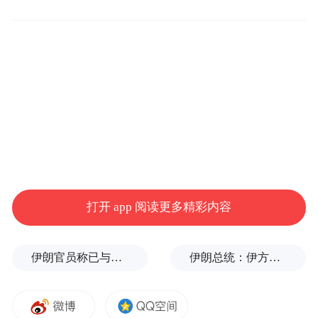
量的很大一部分。该公司的Slurm开源技术允
许开发者和企业免费使用，通过提供工程与
维护支持服务盈利。
这笔交易的财务条款未予披露。英伟达表
示，将继续以开源方式分发SchedMD的软
件。
在宣布这个收购消息并发布新开源AI模型
打开 app 阅读更多精彩内容
后，英伟达股价上涨1.35%。(作者/箫雨)
更多一手新闻，欢迎下载凤凰新闻客户端订
伊朗官员称已与阿曼就霍尔木兹海峡通行问题明确总体框架
伊朗总统：伊方未在涉谅解备忘录的谈判中作任何让步
阅凤凰网科技。想看深度报道，请微信搜索
“凤凰网科技”。