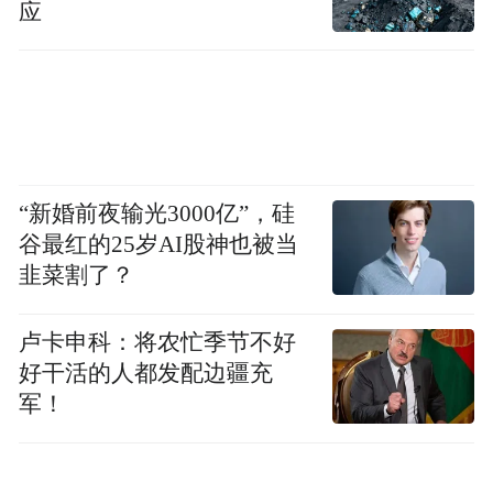
应
“新婚前夜输光3000亿”，硅
谷最红的25岁AI股神也被当
韭菜割了？
卢卡申科：将农忙季节不好
好干活的人都发配边疆充
军！