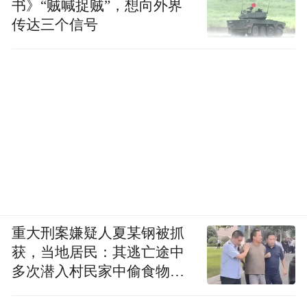
书》“贼喊捉贼”，想向外界
传达三个信号
重大刑案嫌疑人夏某钢被抓
获，当地居民：其逃亡途中
多次潜入村民家中偷食物被
发现