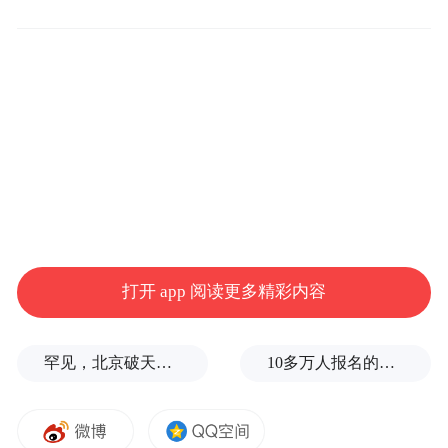
约翰森还表示，至于上市能否成行，何时上
市，仍然“存在高度不确定性”。
SpaceX的上市决定令一些接近该公司的人士
感到意外。SpaceX成立已超过二十年，并已
发展成为美国政府的重要承包商，负责发射
卫星和运送宇航员。SpaceX估值也随着时间
的推移而增长，最近更因其星链卫星互联网
打开 app 阅读更多精彩内容
业务的客户增长而得到提振。
本月早些时候，《华尔街日报》报道称，
罕见，北京破天荒率先救市，大松绑
10多万人报名的考试，成绩全部作废，公平么？
SpaceX还在推进一项二级市场股份出售，相
关交易对公司的估值约为8000亿美元，高于