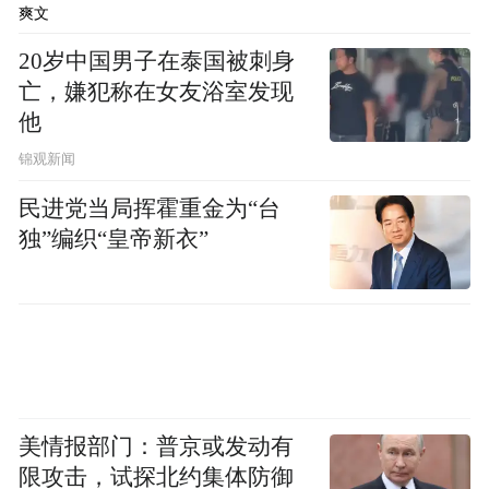
爽文
20岁中国男子在泰国被刺身
亡，嫌犯称在女友浴室发现
他
锦观新闻
民进党当局挥霍重金为“台
独”编织“皇帝新衣”
美情报部门：普京或发动有
限攻击，试探北约集体防御