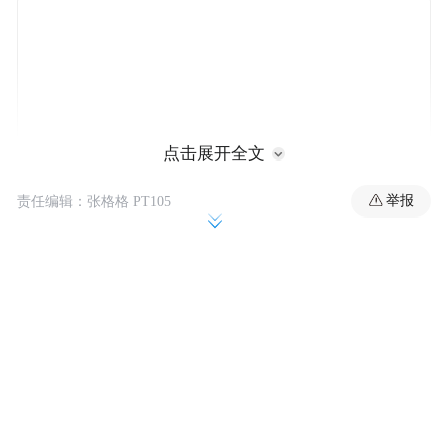
点击展开全文
举报
责任编辑：张格格 PT105
上周五，SpaceX已告知员工，公司正为明年
可能进行的公开上市做准备。SpaceX CFO布
雷特·约翰森(Bret Johnsen)在发给员工的信息
中写道：“我们的想法是，如果我们执行得足
够出色，同时市场环境配合，公开上市将有
可能筹集到相当可观的资金。”