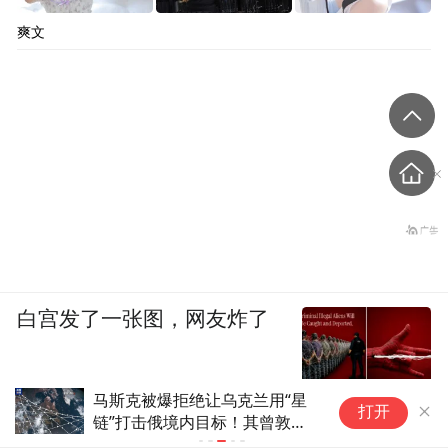
爽文
白宫发了一张图，网友炸了
马斯克被爆拒绝让乌克兰用“星
马斯克：“
打开
链”打击俄境内目标！其曾敦促
会实现”
乌方与俄方达成和平协议，且拒