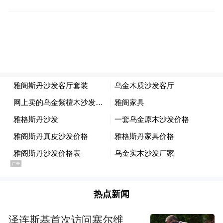
Flow获批之际，市场对脑刺激技术的兴趣明
显上升，部分原因来自马斯克旗下的脑机接
口公司Neuralink及其他致力于治疗瘫痪、视
力损失和精神疾病的设备开发公司。
Lee表示：“我们认为，这是精神健康治疗发
展历程中的一个重要时刻。”Flow计划进一步
开展针对双相情感障碍、创伤性脑损伤、疼
痛及成瘾的临床试验。
Flow已累计融资2200万美元，目前正在进行
热点新闻
新一轮融资，以支持美国市场的商业化推
进。
泽连斯基首次访问塞尔维