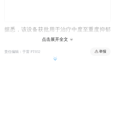
据悉，该设备获批用于治疗中度至重度抑郁
症(MDD)的18岁及以上成年人，可作为单一
点击展开全文
疗法或与其他治疗方式联合使用，但不包括
举报
责任编辑：于雷 PT032
那些“吃药也没效果”的药物抵抗型患者。
Flow计划在2026年第二季度以处方形式在美
国上市销售。该公司首席执行官Erin Lee表
示，公司正瞄准500至800美元的零售价。
Flow正与保险机构进行谈判，并预计将在
2026年初公布保险报销方案。