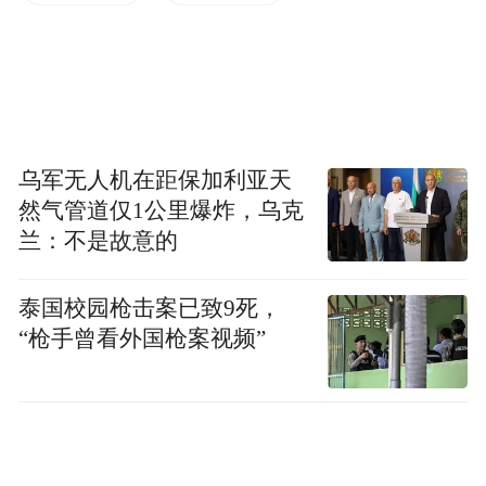
患者通常需要遵循为期12周的治疗方案，前3
周每周进行5次治疗，剩余9周每周减少为2至
3次，每次疗程持续30分钟。
乌军无人机在距保加利亚天
Flow提到，副作用一般较轻且为暂时性，包
然气管道仅1公里爆炸，乌克
括皮肤刺激、头痛及电极放置部位的刺痛
兰：不是故意的
感。公司补充说，当电极贴片重复使用或出
现干燥时，曾发生过皮肤灼伤的情况。
泰国校园枪击案已致9死，
“枪手曾看外国枪案视频”
尽管电刺激治疗抑郁症的有效性证据日益增
多，但在美国，该技术主要局限于实验性临
床试验或需要患者到诊所接受面对面治疗的
项目。