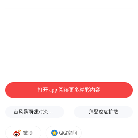
Lee声称，FDA通过其最严格的上市前批准
(PMA) 流程批准了该设备，尽管FDA曾提议
采用更宽松的审批途径，但Flow主动选择了
更严格的方式，以增强公众对其安全性和有
效性的信心。
截至目前，该设备已在英国、瑞士、中国香
港等地销售，累计使用超5.5万人次。
打开 app 阅读更多精彩内容
FDA的批准基于一项中期临床研究，结果显
示58%的患者在10周治疗后症状得到缓解，
台风暴雨强对流三预警！“白海豚”最新位置公布
拜登癌症扩散
其中包括许多同时接受药物或心理治疗的患
者。根据公司数据，在全球用户中，77%的
用户在三周内出现症状改善。