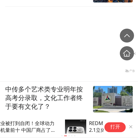
中传多个艺术类专业明年按
高考分录取，文化工作者终
于要有文化了？
REDMI K100 Pro Max搭载独家
显
打开
2.1立体声系统：双
研
1115D+1620低音炮