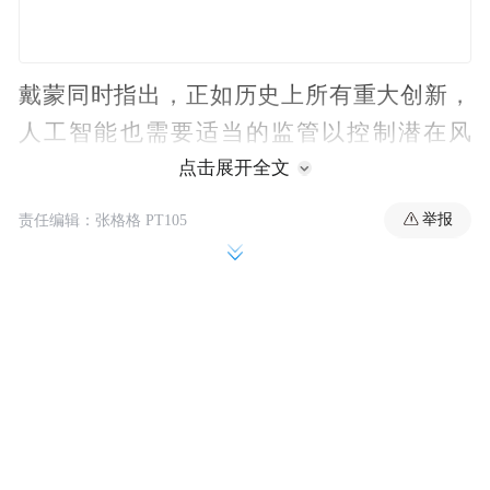
戴蒙同时指出，正如历史上所有重大创新，
人工智能也需要适当的监管以控制潜在风
险。他重申了AI将替代部分工作的预警，并
点击展开全文
呼吁人们聚焦于人类独有的技能，如批判性
举报
责任编辑：张格格 PT105
思维、情商与沟通能力。
戴蒙
面对AI可能快速冲击就业结构的挑战，
强调公共部门与私营机构应共同发挥作用，
通过“分阶段推进”来减少社会冲击。具体措
施可包括再培训、岗位调整、收入援助以及
弹性退休等。