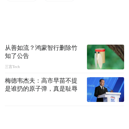
从善如流？鸿蒙智行删除竹
知了公告
三言Tech
“特别声明：以上作品内容(包括在内的视频、图片或音
频)为凤凰网旗下自媒体平台“大风号”用户上传并发
梅德韦杰夫：高市早苗不提
布，本平台仅提供信息存储空间服务。
是谁扔的原子弹，真是耻辱
Notice: The content above (including the videos,
pictures and audios if any) is uploaded and posted
by the user of Dafeng Hao, which is a social media
platform and merely provides information storage
space services.”