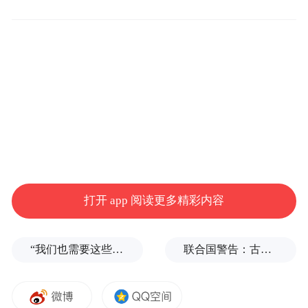
此外，他也提到AI在短期内正在创造新的就
业机会，特别是在基础设施、建筑和光纤建
设等领域。
这是戴蒙近几个月来对人工智能的又一次系
统阐述。此前他曾预测，AI将帮助发达国家
在未来20至40年内实现每周三天半工作制。
去年10月，他亦呼吁政府与企业必须为AI带
来的变革做好准备，以避免可能的社会反
打开 app 阅读更多精彩内容
弹。
“我们也需要这些导弹啊”，特朗普公开拒绝泽连斯基！
联合国警告：古巴或变成沉默的加沙