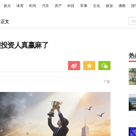
娱乐
体育
时尚
汽车
房产
科技
军事
文化
旅游
佛教
国
站
>
正文
线程投资人真赢麻了
热