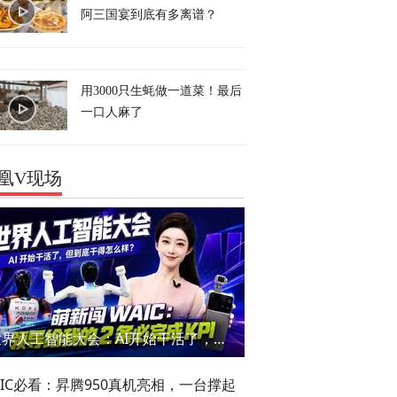
阿三国宴到底有多离谱？
用3000只生蚝做一道菜！最后
一口人麻了
凰V现场
世界人工智能大会：AI开始干活了，但到底干的怎么样？萌新闯WAIC
AIC必看：昇腾950真机亮相，一台撑起