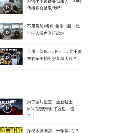
对谈小宇宙播客创始人，AI时
代播客会被取代吗?
不用看脸!播客“相亲”?新一代
年轻人听声音玩恋综
只用一部Robot Phone，能不能
在赛车里拍出好莱坞大片？
为了这片星空，全新猛士
M817把我带到了这里，值
了！
探秘印度国宴！一顿饭2万？