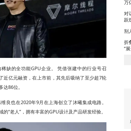
万
对
跃
别
折
“
稀缺的全功能GPU企业。 凭借张建中的行业号召
到了近亿元融资，在上市前，其先后吸纳了至少超7轮
多达86位。
维良也在2020年9月在上海创立了沐曦集成电路。
的“老人”，拥有丰富的GPU设计及产品研发经验。