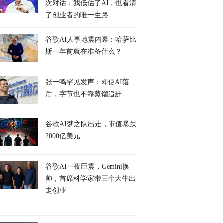
次对话：我低估了AI，也看清
了创业者的唯一生路
谷歌AI人事地震内幕：哈萨比
斯一年前就在准备什么？
张一鸣罕见发声：即使AI落
后，字节也不靠蒸馏追赶
谷歌AI梦之队出走，市值暴跌
2000亿美元
谷歌AI一夜巨震，Gemini换
帅，首席科学家带三个大牛出
走创业