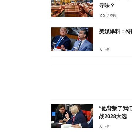
寻味？
又又切克闹
美媒爆料：特
天下事
“他背叛了我
战2028大选
天下事