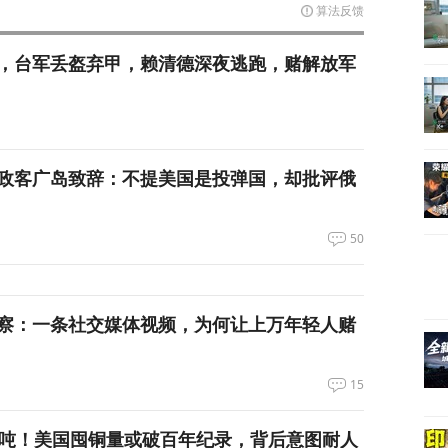
算法反馈
，台军丢盔弃甲，赖清德深夜逃跑，赌解放军
政客广岛致辞：不提美国是投弹国，却批评俄
50
察：一条社交媒体视频，为何让上万年轻人赌
15
万吨！美国囤铜量或破百年纪录，背后意图耐人