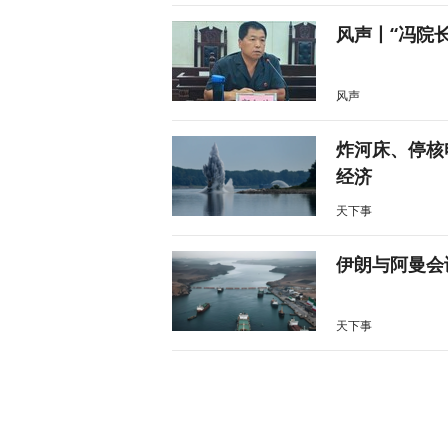
风声丨“冯院
风声
炸河床、停核
经济
天下事
伊朗与阿曼会
天下事