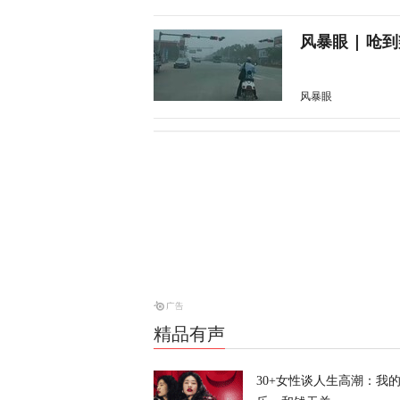
风暴眼 | 
风暴眼
战斗机和装甲
天下事
消息人士：对
天下事
精品有声
昨晚一枚导弹
亡
30+女性谈人生高潮：我