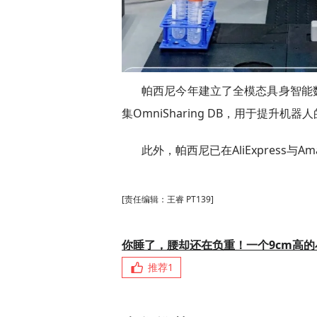
帕西尼今年建立了全模态具身智能数据采集
集OmniSharing DB，用于提升
此外，帕西尼已在AliExpress
[责任编辑：王睿 PT139]
你睡了，腰却还在负重！一个9cm高
推荐
1