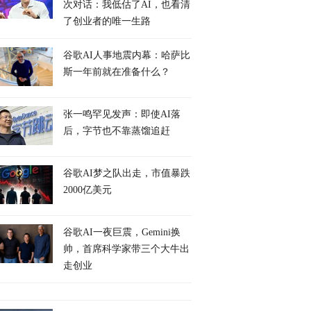
次对话：我低估了AI，也看清
了创业者的唯一生路
谷歌AI人事地震内幕：哈萨比
斯一年前就在准备什么？
张一鸣罕见发声：即使AI落
后，字节也不靠蒸馏追赶
谷歌AI梦之队出走，市值暴跌
2000亿美元
谷歌AI一夜巨震，Gemini换
帅，首席科学家带三个大牛出
走创业