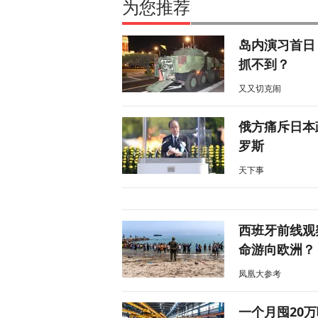
为您推荐
岛内演习首日
抓不到？
又又切克闹
俄方痛斥日本
罗斯
天下事
西班牙前线观
命游向欧洲？
凤凰大参考
一个月囤20