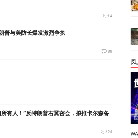
4
朗普与美防长爆发激烈争执
88
凤
们所有人！”反特朗普右翼密会，拟推卡尔森备
24
W