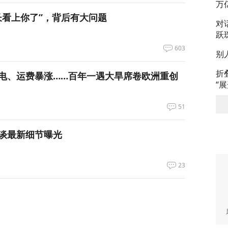
万
长看上你了”，背后有大问题
对
跃
603
别
折
电、运费暴涨……百年一遇大旱席卷欧洲重创
“
51
谈最新细节曝光
23