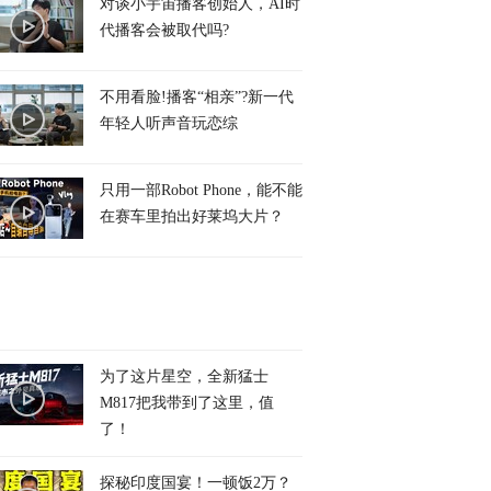
对谈小宇宙播客创始人，AI时
代播客会被取代吗?
不用看脸!播客“相亲”?新一代
年轻人听声音玩恋综
只用一部Robot Phone，能不能
在赛车里拍出好莱坞大片？
为了这片星空，全新猛士
M817把我带到了这里，值
了！
探秘印度国宴！一顿饭2万？