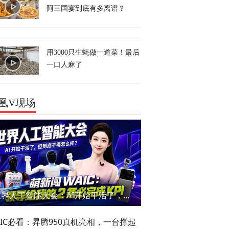
阿三国宴到底有多离谱？
用3000只生蚝做一道菜！最后
一口人麻了
凰V现场
世界人工智能大会：AI开始干活了，但到底干的怎么样？萌新闯WAIC
AIC必看：昇腾950真机亮相，一台撑起