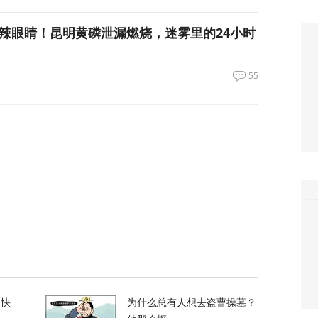
呛到辣眼睛！昆明黄磷泄漏燃烧，迷雾里的24小时
55
车制造被“卡脖子”？美军又一致命软肋曝光
2
霍尔木兹海峡的控制权，伊朗获得最大让步
138
都没拦住，泽连斯基指责盟友间接导致重大伤
的快
为什么总有人想去盗曹操墓？