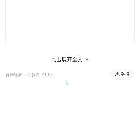
点击展开全文
为什么羽绒服在遇水后能提供浮力呢？它能
让人漂浮多久？真的能“开挂”保命吗？消防
举报
责任编辑：刘毓坤 PT030
人员亲身示范给出答案。
据中国消防介绍，消防员穿着厚款羽绒服落
入水中，很快，消防员就浮在了水面上。约
消防员依然能漂浮在水面。随后
10分钟后，
消防员模拟水中挣扎，再次放松下来后，脖