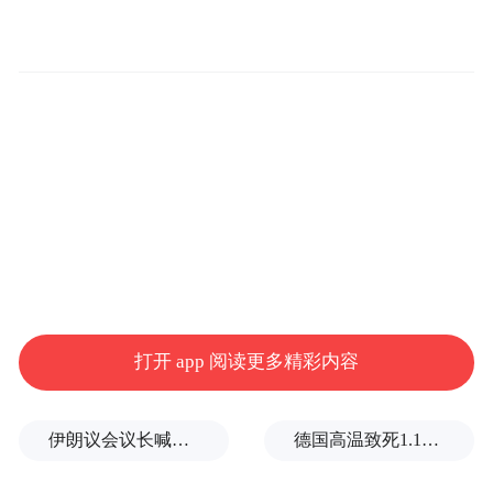
子以上部位依然能漂浮在水面上。
打开 app 阅读更多精彩内容
伊朗议会议长喊话：别再作秀了！
德国高温致死1.19万人，为2016年来最高纪录
主要是
而羽绒服之所以能在水中提供浮力，
因有些羽绒服面料为聚酯纤维，吸水性差、