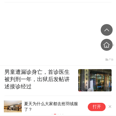
男童遭漏诊身亡，首诊医生
被判刑一年，出狱后发帖讲
述接诊经过
夏天为什么大家都去抢羽绒服
聪
打开
了？
级