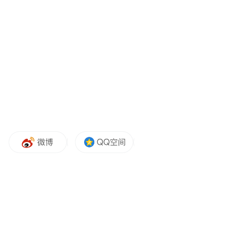
不易透气，加上填充的大量羽绒使其充满空
气，落水后会形成气腔，提供浮力支撑。
但这并不能说明，所有款式的羽绒服都能达
到如此效果。
当消防员换上薄款羽绒服落入水中，明显感
觉没有厚羽绒服浮力大，整个下半身吊在下
面。模拟水中挣扎后，消防员表示气体向外
漏，浮力变小。
并且，如果羽绒服吸水能力好，落水后的漂
浮效果会更差，下面的这位消防员，在穿着
羽绒服落水后约12秒，就被拉上了岸。