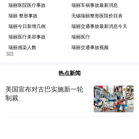
【本文结束】如需转载请务必注明出处：快
科技
责任编辑：若风
热点新闻
“特别声明：以上作品内容(包括在内的视频、图片或音
美国宣布对古巴实施新一轮
频)为凤凰网旗下自媒体平台“大风号”用户上传并发
制裁
布，本平台仅提供信息存储空间服务。
Notice: The content above (including the videos,
pictures and audios if any) is uploaded and posted
by the user of Dafeng Hao, which is a social media
platform and merely provides information storage
space services.”