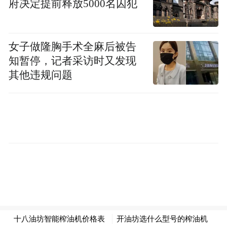
频)为凤凰网旗下自媒体平台“大风号”用户上传并发
府决定提前释放5000名囚犯
布，本平台仅提供信息存储空间服务。
Notice: The content above (including the videos,
pictures and audios if any) is uploaded and posted
by the user of Dafeng Hao, which is a social media
女子做隆胸手术全麻后被告
platform and merely provides information storage
知暂停，记者采访时又发现
space services.”
其他违规问题