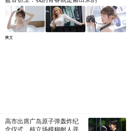
爽文
高市出席广岛原子弹轰炸纪
念仪式，核立场模糊耐人寻