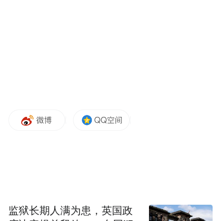
品类，还有广告等服务收入也将保持持续的
加速增长态势，成为京东整体增长的新动
力。
据IT之家此前报道，京东集团 11 月 13 日发
布 2025 年第三季度业绩公告。2025 年第三
季度收入为人民币 2991 亿元（420 亿美
元），较 2024 年第三季度增加 14.9%。2025
年第三季度归属于普通股股东的净利润为人
民币 53 亿元（7 亿美元），2024 年第三季度
为人民币 117 亿元。
“特别声明：以上作品内容(包括在内的视频、图片或音
监狱长期人满为患，英国政