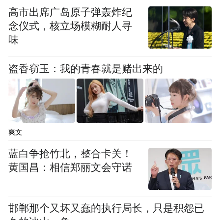
高市出席广岛原子弹轰炸纪
念仪式，核立场模糊耐人寻
味
盗香窃玉：我的青春就是赌出来的
爽文
蓝白争抢竹北，整合卡关！
黄国昌：相信郑丽文会守诺
邯郸那个又坏又蠢的执行局长，只是积怨已