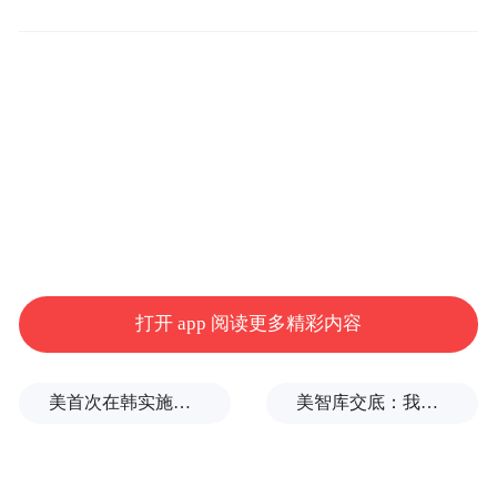
在“家电”和“3C”品类的市场份
政策落地，
额、供应链能力也得到了进一步提升
，特别
是自营模式。这些核心优势的持续强化才是
京东差异化的竞争力和业务长期发展的基
础。京东也会继续发挥在产品、价格、服务
上的优势，长期目标始终是不断强化用户心
智，持续巩固和提升市场份额。
许冉表示非常有信心在“家电”和“3C”品类持
打开 app 阅读更多精彩内容
续保持市场份额的提升。京东也将继续强化
自身能力和战略布局，与品牌商紧密合作，
美首次在韩实施自杀式FPV无人机演习
美智库交底：我们调研了全球4.2万人的中美偏好，民心已有惊人巨变
共同应对短期的行业挑战，助力行业实现长
京东的增长动力也会
期的健康发展。同时，
更加多元化
，包括超市、健康、时尚等日百