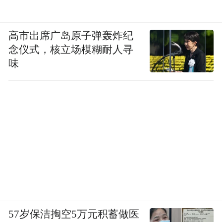
高市出席广岛原子弹轰炸纪
念仪式，核立场模糊耐人寻
味
57岁保洁掏空5万元积蓄做医