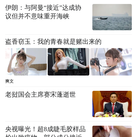
的创新变革，其中最具代表性的产品要属健
伊朗：与阿曼“接近”达成协
议但并不意味重开海峡
康管家AQ。
公开资料显示，蚂蚁AI健康管家2024年9月在
盗香窃玉：我的青春就是赌出来的
支付宝端以小程序形态试运行，今年6月，正
式推出独立应用并命名“AQ”。它集合了超百
项AI功能，不仅能像医生一样主动追问，解
答用户健康疑问，还能一站式完成问诊、挂
爽文
号、健康档案管理等服务。
老挝国会主席赛宋蓬逝世
路线的正确性很快就得到验证。
2025年10月28日，QuestMobile的秋季报告，
央视曝光！超8成睫毛胶样品
描绘出了AI战场的分化现象。通用大模型的