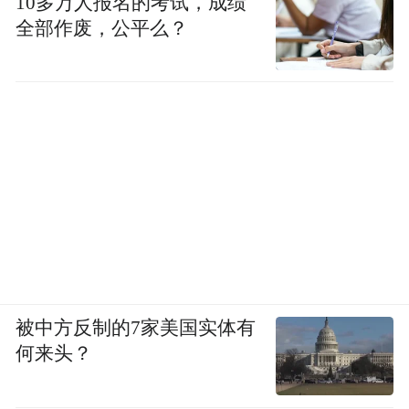
10多万人报名的考试，成绩
全部作废，公平么？
11年沉淀，
健康是
无法拒绝的赛道
AQ飞速突进的背后，是中国人健康需求的持
续升级。
今年重阳节前夕，AQ发布了一封名为《别让
慢性病抢走我们的父母》的倡议书，慢性病
这一冷门话题成为社交媒体热议。这颗投入
平静湖面的石子，揭开了一个集体的隐痛。
数字的冲击触目惊心：中国有3.1亿60岁及以
被中方反制的7家美国实体有
上老年人，其中近1.9亿长期与慢性病共存，
何来头？
而超6成老年人独居或仅与配偶同住，空巢家
庭成为常态。