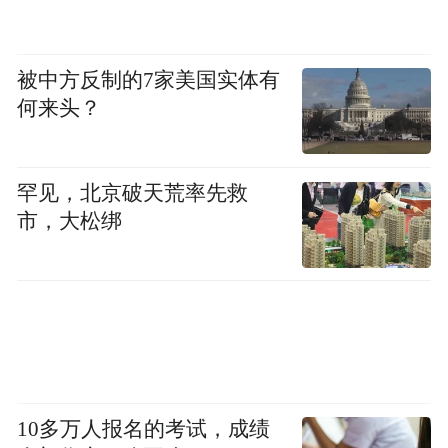
被中方反制的7家美国实体有
何来头？
罕见，北京破天荒率先救
市，大松绑
与此同时，AI应用的新生力量在逆势崛起，
他们分别是健康应用AQ、视频生成工具即梦
AI、教育应用豆包爱学。其中，AQ以第三季
度83.4%的复合增长率位居行业第一，远超
13.5%的平均增速，并升至中国AI原生应用
榜第7位。
10多万人报名的考试，成绩