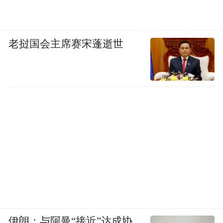
平衡资源分布
、
破解全民医疗健康痛点，通
向蓝海的关键路径正是AI。
这也对蚂蚁的能
力提出了新的要求，从医疗数字化的存量改
老挝国会主席赛宋蓬逝世
造，跃升到用技术逻辑重塑健康管理边界。
2014年，支付宝诞生了中国第一笔医院线上
挂号缴费，这是蚂蚁涉足医疗健康的开端。
从此时算起，这个“硬骨头”蚂蚁已经啃了11
年。2024年，蚂蚁完成了对中国互联网医疗
问诊鼻祖“好大夫在线”的收购，超30万专业
打通AI
医生进一步补足医生服务网络，真正
技术+专业医疗资源的场景闭环。
如今，蚂蚁已经啃下了最难的基建，并且取
伊朗：与阿曼“接近”达成协