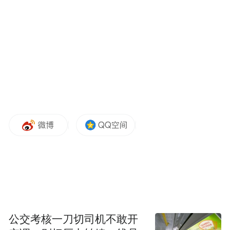
11月7日，原数字医疗健康事业部正式独立为
健康事业群。调整后的蚂蚁集团形成全新的
业务矩阵：除蚂蚁国际、数字科技、
Oceanbase等保持独立公司运营外，支付宝事
业群、数字支付事业群、财富保险事业群、
信贷事业群与新成立的健康事业群，共同构
成蚂蚁5大核心业务单元。
这是自2020年以来，最关键的一次业务架构
升级。至此，集团层面完成了生活服务、金
融服务、健康服务三大关键领域的AI战略布
局。
公交考核一刀切司机不敢开