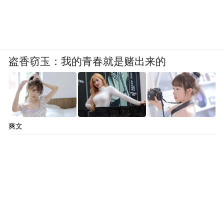
低调、平常。马云去了现场，他说，“我们今
天和未来能做的，依然应该是我们过去20年
所坚持的那些，让科技给每个普通老百姓的
生活带去进步和改变。”
盗香窃玉：我的青春就是赌出来的
从解决“有
这或许就是蚂蚁变阵的底层逻辑，
钱花”到解决“有命花”，普惠都是其中的底
色。
爽文
韩歆毅在全员信中说：“从第一笔手机挂号缴
费，到医保码服务超8亿用户，蚂蚁始终坚持
以技术驱动解决社会问题的初心，面向未
来，AI破解社会医疗健康痛点提供了关键路
径”。