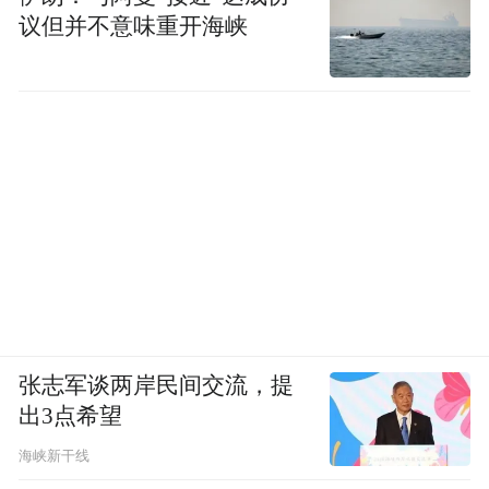
得了不俗的成绩，其中包括：
议但并不意味重开海峡
最大的第三方医保服务平台
成为
：2019年推
出第一张电子医保码，蚂蚁医保码服务用户
已超8亿；
最大的就医问诊一站式平台
成为
：服务覆盖
全国超300个城市，连接超5000家医院，拥有
超30万专业医生的好大夫在线已完成AI升级
并入驻支付宝；
张志军谈两岸民间交流，提
最强劲的AI健康应用AQ
打造
：4个月月活破
出3点希望
千万，是唯一跻身头部的行业专业级AI应
海峡新干线
用。