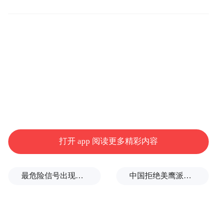
成为中国第五个月活用户突破千万的AI原生
App，月活仅次于豆包、DeepSeek、元宝和
即梦AI。作为Top5产品中唯一的行业专业级
AI应用，AQ不仅是蚂蚁重投健康的支撑，更
是中国AI应用走向行业深水区的信号。
5、蚂蚁变阵的底层逻辑是以技术驱动解决社
会问题的初心，过去二十年，蚂蚁助力解决
了中国人“有钱花”的命题，未来则会同时聚
打开 app 阅读更多精彩内容
焦解决“有命花”这一终极课题。
最危险信号出现！全球能源大动脉岌岌可危
中国拒绝美鹰派副防长访华？弦外之音被热议
在设立数字支付事业群，并明确“碰一下”战
略地位后，蚂蚁新任CEO韩歆毅很快就开始
了第二次关键变阵。