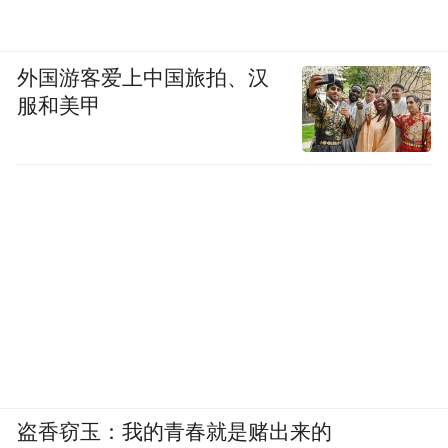
650万人次的失眠患者。
一个74岁的县城老人，在两个月里与AI对话
外国游客爱上中国旅拍、汉
服和美甲
上千次，诉说失眠的痛苦和孤单。AI分身在
提供建议的同时，也像心理医生一样给予安
慰和疏导。
一名江西九江涂山村00后村医，用AQ帮全村
200多名老人管理健康档案，AI帮助记录分析
血压、血糖、日常用药。
这正是蚂蚁医疗健康AI能力普惠化、专业化
的体现。
盗香窃玉：我的青春就是赌出来的