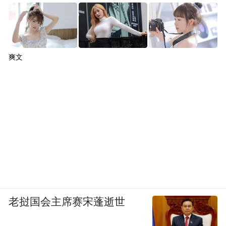
奇袭与变阵，能否再造新增长？
韩歆毅出任CEO八个月，发布了两封重要的
内部信，分别明确了“碰一下”之于支付宝、
爽文
健康之于蚂蚁的战略地位。
前者带来了一场奇袭：支付宝“碰一下”用户
在9月已突破2亿。这个数字让人惊讶之处不
在于绝对值，而在于加速度：第一个1亿，花
了321天；第二个1亿，只花了不到一半的时
间。相比之下，二维码支付达到同等规模用
了整整30个月。
老挝国会主席赛宋蓬逝世
在互联网用户增长全面放缓的今天，算是一
个不小的奇迹。碰，这个交互入口，为日活