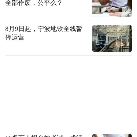
韩歆毅也在架构升级的全员信中也提到了AQ
全部作废，公平么？
的最新进展：自6月推出独立app后，AQ已经
成为中国首个月活突破千万的行业AI专业级
8月9日起，宁波地铁全线暂
应用。
停运营
AQ背后是蚂蚁从2023年起构建的医疗多模态
大模型体系：以万亿tokens专业医疗语料为底
座，融合千万级医疗知识图谱，并在
MedBench、HealthBench等权威评测中达到领
先水平。
当垂直应用的专业主义在成为AI下半场基
调，蚂蚁在健康领域的积累开始表现出优
势。