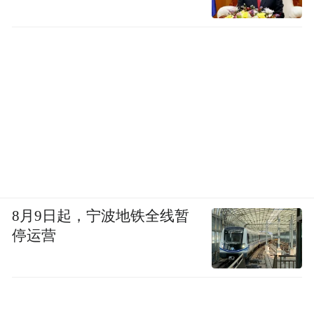
近9亿的超级App支付宝打开了新的上限。
后者则为蚂蚁带来了一次AI时代的发展变
阵，把健康选定为最深钻、最重要的垂直跑
道。AQ作为蚂蚁的下一款旗舰应用或许值得
更多期待。
回溯蚂蚁的发展历史，过去十年甚至是更
久，支付、金融、信贷、保险等业务相继延
8月9日起，宁波地铁全线暂
展生长，在经济上行的周期里，呼应了中国
停运营
人如何“有钱花”（Wealth）的命题，更多普通
人能更方便的有钱花、会花钱。在未来更长
的周期中，把健康作为战略重点则映射了人