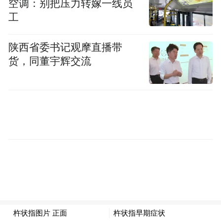
空调：别把压力转嫁一线员
“碰一下”是蚂蚁在
如果说两次关键变阵中，
工
交互层面的自我革新；那么健康事业群的成
立，则是吹响了产业层面的集结号，标志着
陕西省委书记观摩直播带
货，同董宇辉交流
蚂蚁开始探索新的增长曲线。
身心健康、财富增长是每个普通人关切的问
题，蚂蚁希望用AI 让专业服务普惠可及，为
大家守护好健康和财富这两件生活大事。
过去二十年，蚂蚁通过提升金融服务的可得
性和便利性，助力解决了中国人“有钱花”的
命题。随着组织架构的升级，在未来很长一
段时间里，蚂蚁将会致力于解决“有命花”这
一终极课题。