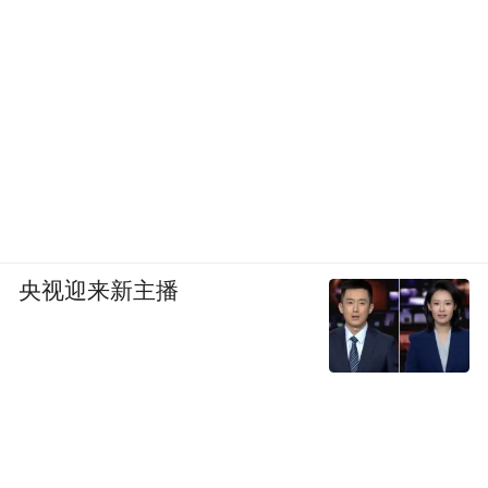
更为严峻的是，根据《中国居民营养与慢性
病状况报告（2020）》显示，高血压、糖尿
病等慢性病在35—44岁人群中的患病率分别
达到30%和10%，且年轻患者的比例逐年上
升。
与社会的老龄化、慢性病高发形成对比的却
央视迎来新主播
是医疗资源分布不均等问题。《2024年全国
医疗服务能力调查报告》显示，我国三级医
院仅占医疗机构总数的7.8%，却承担了全国
50%以上的门诊量。从区域上看，城市人均
这些宏大命题
医疗资源是农村的2.5倍以上。