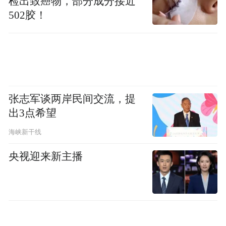
检出致癌物，部分成分接近
军备竞赛已显露疲态，榜首的豆包三季度增
502胶！
当技术
长仅8%，DeepSeek甚至出现负增长。
光环褪去，通用型AI陷入了能聊
、
但解决不
深的规模陷阱。
张志军谈两岸民间交流，提
出3点希望
海峡新干线
央视迎来新主播