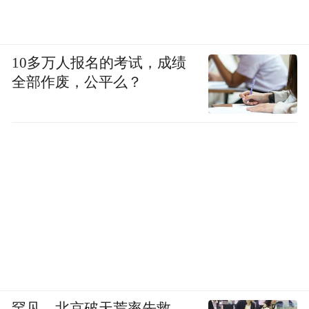
据接近人士透露，过去一年，蚂蚁在组织、
产品、业务层面都在进行不小的重构：组织
10多万人报名的考试，成绩
上拆中台，减少内部消耗；产品上，在“碰一
全部作废，公平么？
下”这样的新项目重兵投入；业务上，将健康
板块抬到战略支柱地位。“战略越来越清晰，
重拾增长是主题，好像又找到了创业的兴奋
状态”。
变阵完成，曲线也已勾勒，蚂蚁能否呈现新
势，还需要交给时间来检验。
罕见，北京破天荒率先救