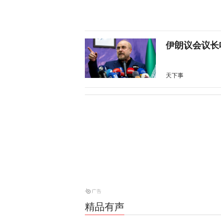
伊朗议会议长
天下事
28枚导弹零
天下事
美媒：特朗普
天下事
精品有声
特朗普所乘直