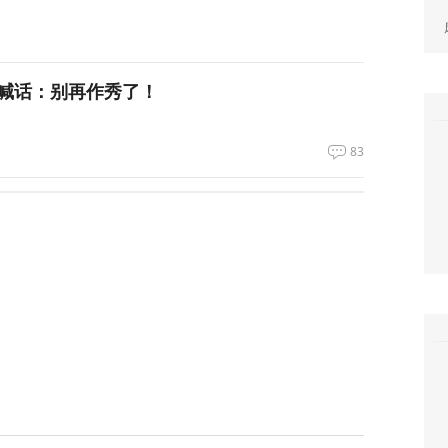
喊话：别再作秀了！
83
拦截！基辅防空失灵，西方靠不住了
358
私下支持万斯参加下届美国大选
3
升机遭遇飞行安全事件，现场监控画面曝光