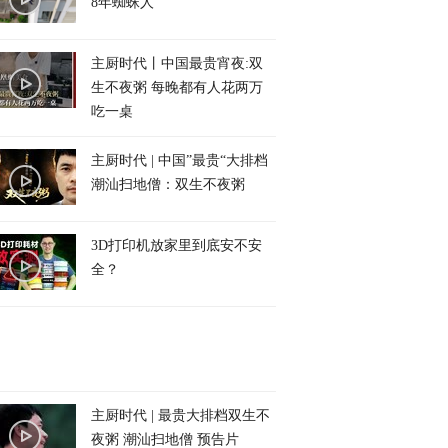
8年蜘蛛人
主厨时代丨中国最贵宵夜:双
生不夜粥 每晚都有人花两万
吃一桌
主厨时代 | 中国”最贵“大排档
潮汕扫地僧：双生不夜粥
3D打印机放家里到底安不安
全？
主厨时代 | 最贵大排档双生不
夜粥 潮汕扫地僧 预告片