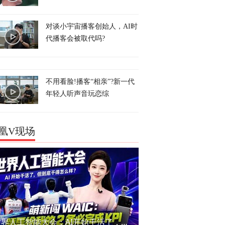
对谈小宇宙播客创始人，AI时
代播客会被取代吗?
不用看脸!播客“相亲”?新一代
年轻人听声音玩恋综
凰V现场
世界人工智能大会：AI开始干活了，但到底干的怎么样？萌新闯WAIC