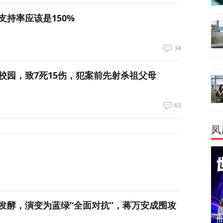
支持率应该是150%
34
校园，致7死15伤，犯案前先射杀祖父母
63
凤
发酵，演变为蓝绿“全面对抗”，蒋万安成围攻