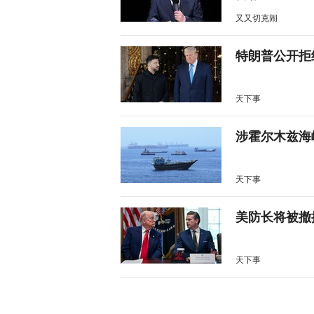
又又切克闹
特朗普公开拒
天下事
涉霍尔木兹海
天下事
美防长将被撤
天下事