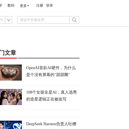
学
数码
注册
登录
更多
内
门文章
OpenAI首款AI硬件，为什么
是个没有屏幕的"甜甜圈"
108个女孩全是AI，真人选秀
的造星逻辑正在被改写
DeepSeek Harness负责人吐槽