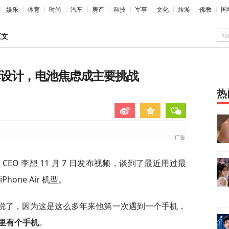
娱乐
体育
时尚
汽车
房产
科技
军事
文化
旅游
佛教
国
站
正文
可轻薄设计，电池焦虑成主要挑战
热
车 CEO 李想 11 月 7 日发布视频，谈到了最近用过最
one Air 机型。
轻薄不用说了，因为这是这么多年来他第一次遇到一个手机，
里有个手机
。