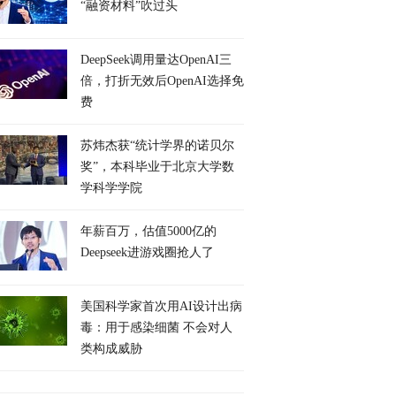
“融资材料”吹过头
DeepSeek调用量达OpenAI三
倍，打折无效后OpenAI选择免
费
苏炜杰获“统计学界的诺贝尔
奖”，本科毕业于北京大学数
学科学学院
年薪百万，估值5000亿的
Deepseek进游戏圈抢人了
美国科学家首次用AI设计出病
毒：用于感染细菌 不会对人
类构成威胁