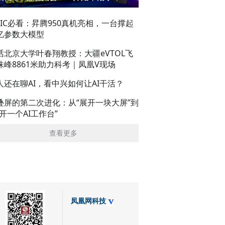
AIC必看：昇腾950真机亮相，一台撑起
亿参数大模型
话北京大学叶春翔教授：大疆eVTOL飞
珠峰8861米助力科考｜凤凰V现场
人还在聊AI，看中兴如何让AI干活？
叠屏的第二次进化：从“展开一块大屏”到
展开一个AI工作台”
查看更多
凤凰网科技