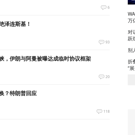
6
W
万
绝泽连斯基！
对
跃
93
别
峡，伊朗与阿曼被曝达成临时协议框架
折
“
20
换？特朗普回应
118