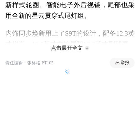
新样式轮圈、智能电子外后视镜，尾部也采
用全新的星云贯穿式尾灯组。
内饰同步焕新用上了S9T的设计，配备12.3英
寸仪表、16.1英寸中控屏和12.3英寸副驾屏，
点击展开全文
全车Nappa真皮+进口实木饰板，全系标配车
举报
责任编辑：张格格 PT105
载冰箱、且支持四座通风/加热/按摩。
该车定位为中大型轿车，长度达5.16米，轴
距3.05米。配备4激光雷达，搭载华为乾崑智
驾ADS 4，辅助驾驶能力和主动安全能力进
一步提升。
享界10月份销量为6700辆，稳居30万以上豪