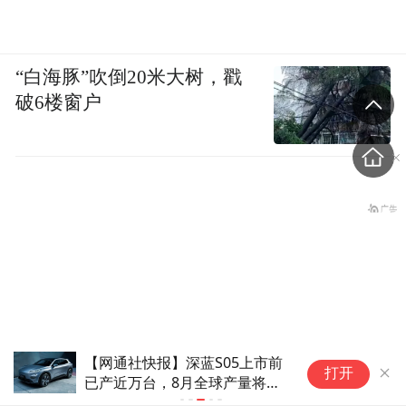
“白海豚”吹倒20米大树，戳
破6楼窗户
【网通社快报】深蓝S05上市前
零
打开
已产近万台，8月全球产量将超
三
180斤记者抱电线杆直击“白
两万
达