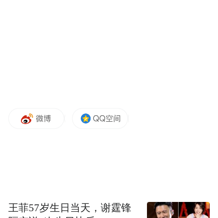
“特别声明：以上作品内容(包括在内的视频、图片或音
频)为凤凰网旗下自媒体平台“大风号”用户上传并发
布，本平台仅提供信息存储空间服务。
Notice: The content above (including the videos,
pictures and audios if any) is uploaded and posted
by the user of Dafeng Hao, which is a social media
王菲57岁生日当天，谢霆锋
platform and merely provides information storage