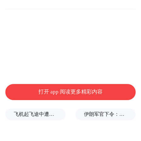
华新能源轿车销冠。新款S9交付后，有望继
续强化竞争力。
打开 app 阅读更多精彩内容
飞机起飞途中遭雷击！航班滞留3小时临时换机
伊朗军官下令：如果美军踏上我国领土，就砍掉他们脚！