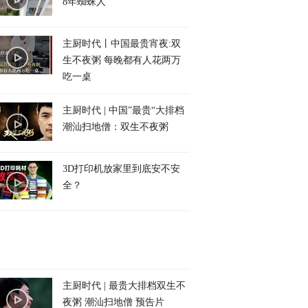
8年蜘蛛人
主厨时代丨中国最贵宵夜:双
生不夜粥 每晚都有人花两万
吃一桌
主厨时代 | 中国”最贵“大排档
潮汕扫地僧：双生不夜粥
3D打印机放家里到底安不安
全？
主厨时代 | 最贵大排档双生不
夜粥 潮汕扫地僧 预告片