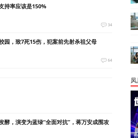
支持率应该是150%
34
校园，致7死15伤，犯案前先射杀祖父母
64
凤
发酵，演变为蓝绿“全面对抗”，蒋万安成围攻