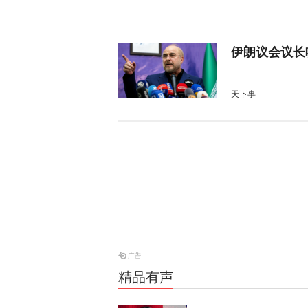
伊朗议会议长
天下事
28枚导弹零
天下事
美媒：特朗普
天下事
精品有声
特朗普所乘直