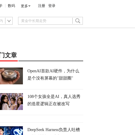
学
数码
注册
登录
更多
内
门文章
OpenAI首款AI硬件，为什么
是个没有屏幕的"甜甜圈"
108个女孩全是AI，真人选秀
的造星逻辑正在被改写
DeepSeek Harness负责人吐槽