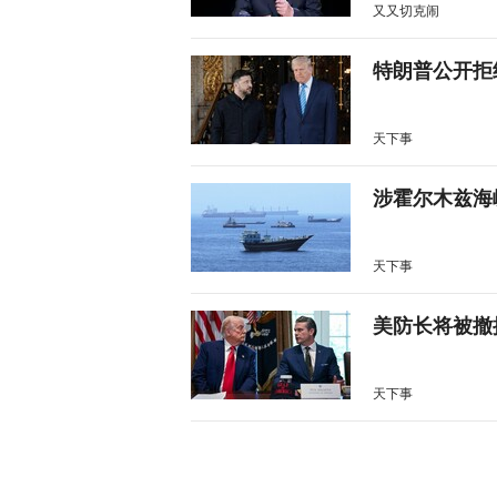
又又切克闹
特朗普公开拒
天下事
涉霍尔木兹海
天下事
美防长将被撤
天下事