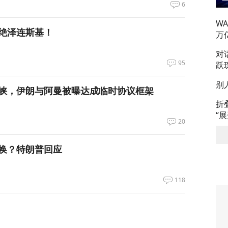
6
W
绝泽连斯基！
万
对
95
跃
别
峡，伊朗与阿曼被曝达成临时协议框架
折
“
20
换？特朗普回应
118