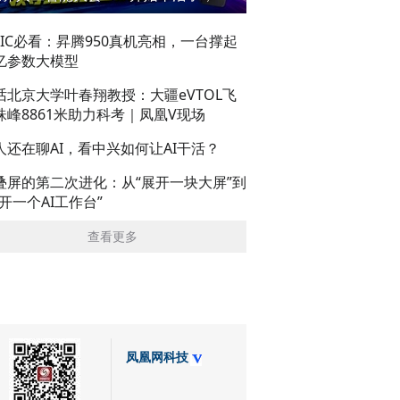
AIC必看：昇腾950真机亮相，一台撑起
亿参数大模型
话北京大学叶春翔教授：大疆eVTOL飞
珠峰8861米助力科考｜凤凰V现场
人还在聊AI，看中兴如何让AI干活？
叠屏的第二次进化：从“展开一块大屏”到
展开一个AI工作台”
查看更多
凤凰网科技