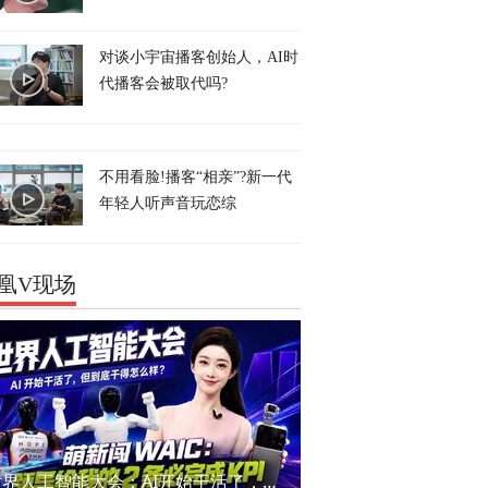
对谈小宇宙播客创始人，AI时
代播客会被取代吗?
不用看脸!播客“相亲”?新一代
年轻人听声音玩恋综
凰V现场
世界人工智能大会：AI开始干活了，但到底干的怎么样？萌新闯WAIC