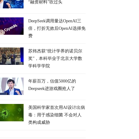
“融资材料”吹过头
DeepSeek调用量达OpenAI三
倍，打折无效后OpenAI选择免
费
苏炜杰获“统计学界的诺贝尔
奖”，本科毕业于北京大学数
学科学学院
年薪百万，估值5000亿的
Deepseek进游戏圈抢人了
美国科学家首次用AI设计出病
毒：用于感染细菌 不会对人
类构成威胁