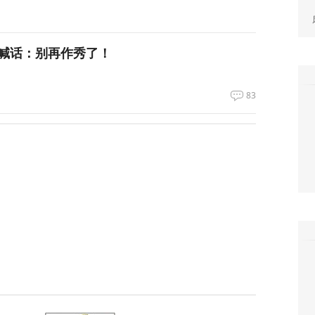
喊话：别再作秀了！
83
拦截！基辅防空失灵，西方靠不住了
361
私下支持万斯参加下届美国大选
3
升机遭遇飞行安全事件，现场监控画面曝光