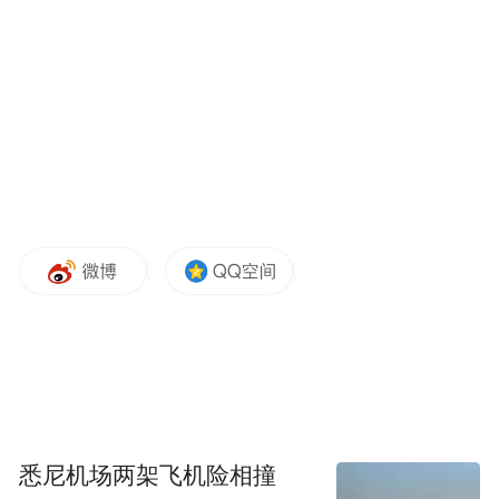
“特别声明：以上作品内容(包括在内的视频、图片或音
频)为凤凰网旗下自媒体平台“大风号”用户上传并发
布，本平台仅提供信息存储空间服务。
Notice: The content above (including the videos,
pictures and audios if any) is uploaded and posted
by the user of Dafeng Hao, which is a social media
platform and merely provides information storage
space services.”
悉尼机场两架飞机险相撞