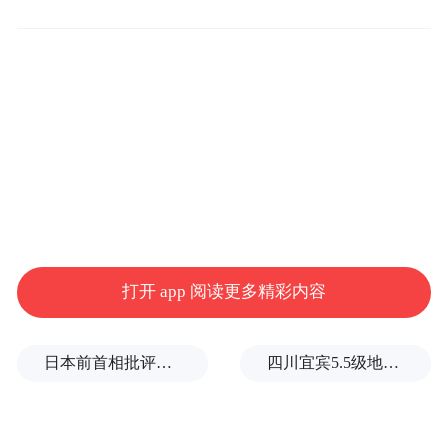
据悉，S300 Pro系列将于本月正式上市，并
享有五年质保服务。此外，东芝计划于2026
年第一季度陆续推出14TB至24TB等多款更大
容量的型号，进一步丰富用户选择。
打开 app 阅读更多精彩内容
日本前首相批评高市在处理中美关系上缺乏战略
四川宜宾5.5级地震后，余震为什么持续不断？官方回应