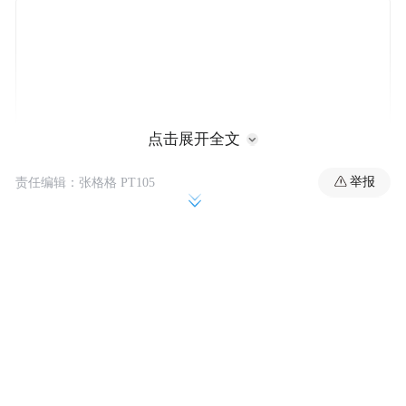
点击展开全文
举报
责任编辑：张格格 PT105
该硬盘采用3.5英寸标准规格，转速达7200
RPM，配备SATA 6 Gbps接口，首批上市提供
8TB与10TB两种容量选项，缓存为512MB，
连续读取速度最高可达281MB/s。产品支持
全天候（24 x 7）稳定运行，平均无故障时间
（MTTF）最高达250万小时。