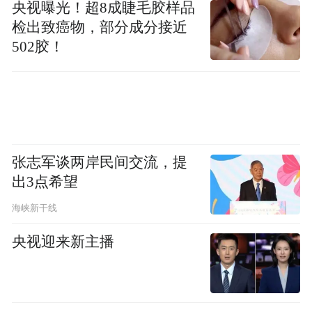
设想正逐步转变为现实，并逐渐成为行业的
央视曝光！超8成睫毛胶样品
热门方向。
检出致癌物，部分成分接近
502胶！
(本文章版权归凤凰网所有，未经授权，不得转载)
张志军谈两岸民间交流，提
出3点希望
海峡新干线
央视迎来新主播