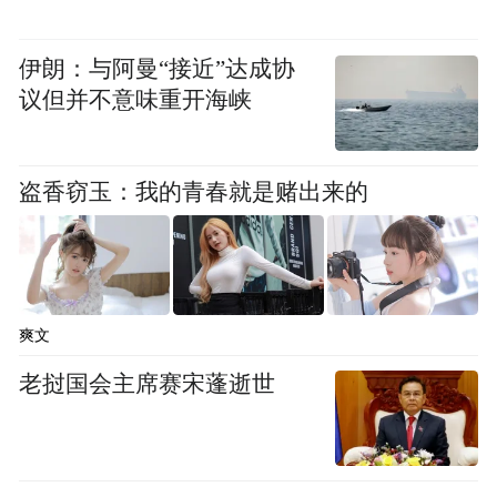
伊朗：与阿曼“接近”达成协
议但并不意味重开海峡
盗香窃玉：我的青春就是赌出来的
在商业落地方面，小鹏已确定了首个工业应
与宝钢集团达成合作
用场景。公司宣布已
，
IRON机器人将率先被应用于工业巡检领域。
爽文
本次科技日主题为“涌现”。小鹏汽车董事长
老挝国会主席赛宋蓬逝世
兼CEO何小鹏在活动前表示，公司过去在城
市辅助驾驶、飞行汽车以及机器人等领域的
早期布局，曾被视为“大胆的想法”，而这些