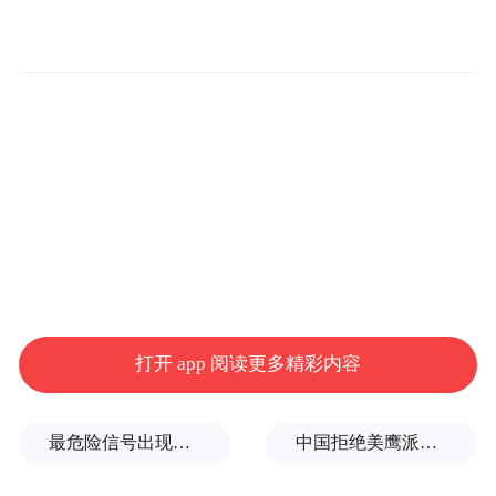
打开 app 阅读更多精彩内容
最危险信号出现！全球能源大动脉岌岌可危
中国拒绝美鹰派副防长访华？弦外之音被热议