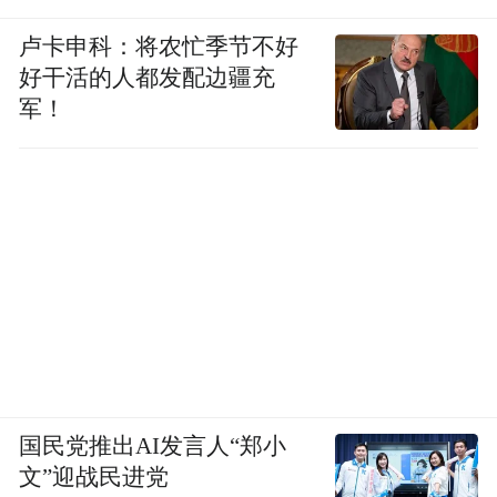
卢卡申科：将农忙季节不好
但超大杯，不算在内。
好干活的人都发配边疆充
军！
毕竟要堆影像，所以小米 17 Ultra 还是熟悉
的奥利奥大圆模组。
国民党推出AI发言人“郑小
文”迎战民进党