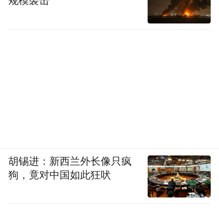
规模袭击
胡锡进：新西兰外长像只疯
狗，竟对中国如此狂吠
有点期待了。