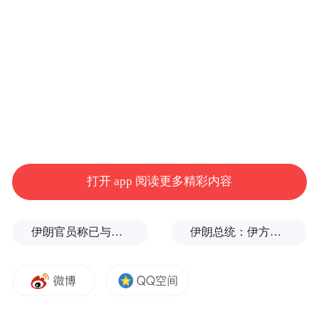
规迭代，和 Ultra 完全碰不了。
打开 app 阅读更多精彩内容
伊朗官员称已与阿曼就霍尔木兹海峡通行问题明确总体框架
伊朗总统：伊方未在涉谅解备忘录的谈判中作任何让步