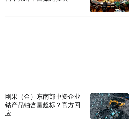
所以理论上这玩意才是真·逆光之王。
（至少设计目标是
并且还会加强 ISZ，裁切后的 2X 画质，估计
会有大升级。
刚果（金）东南部中资企业
钴产品铀含量超标？官方回
应