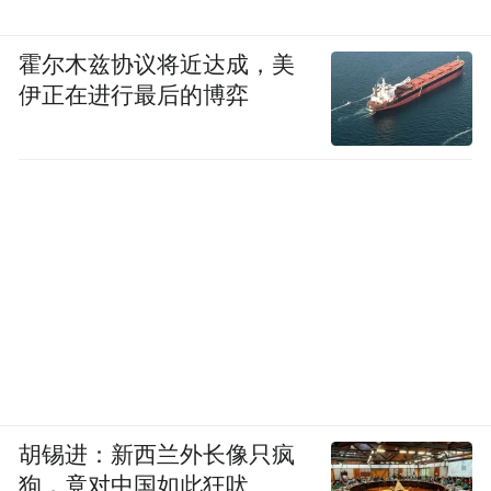
霍尔木兹协议将近达成，美
伊正在进行最后的博弈
不只是底大，传感器还会用上最新的
OV50X。
22nm 国产一英寸 CMOS， 超大底+新一代
胡锡进：新西兰外长像只疯
狗，竟对中国如此狂吠
LOFIC 技术。