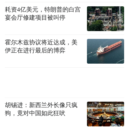
耗资4亿美元，特朗普的白宫
宴会厅修建项目被叫停
霍尔木兹协议将近达成，美
伊正在进行最后的博弈
正好最近新料也不少。
现在买 17 Pro Max，还是蹲蹲下个月的 17
胡锡进：新西兰外长像只疯
Ultra？
狗，竟对中国如此狂吠