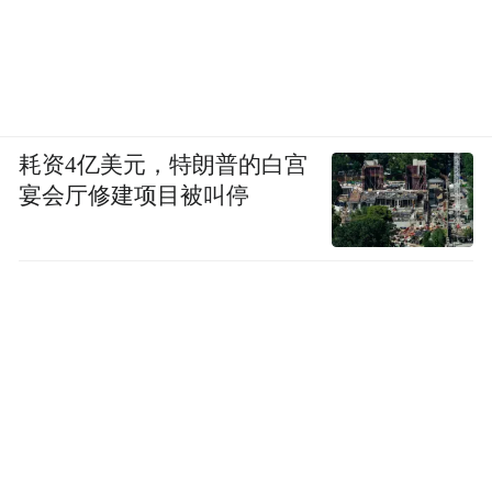
之前机哥还跟大伙聊过，之前吹上天的 1 英
寸，现在各家都不准备玩了。
而小米 17 Ultra——
可能是接下来，唯一搭载 1 英寸主摄的机
耗资4亿美元，特朗普的白宫
宴会厅修建项目被叫停
型。