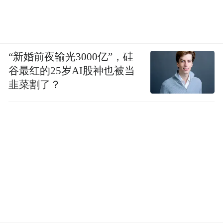
“新婚前夜输光3000亿”，硅
谷最红的25岁AI股神也被当
韭菜割了？
6.9 英寸极窄四等边，主打一个皮薄馅大，视
觉观感拉满。