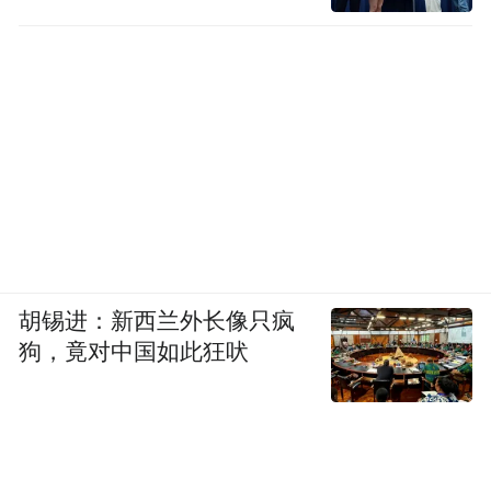
先来看小米 17 Ultra。
机友们最关心的外观方面，现在已经很明朗
啦——
除了影像模组以外，其他地方，都和小米 17
Pro Max 基本没啥差别。
胡锡进：新西兰外长像只疯
也就是左边的这样。
狗，竟对中国如此狂吠