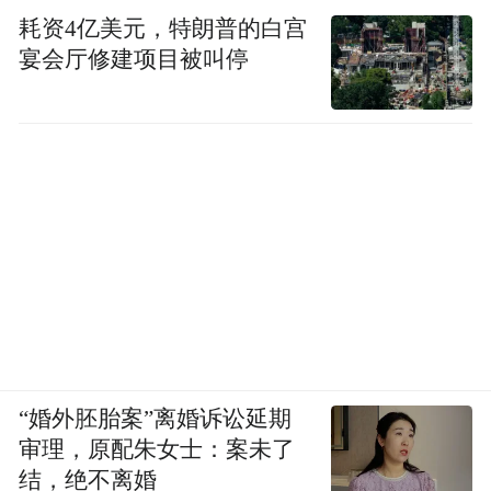
耗资4亿美元，特朗普的白宫
宴会厅修建项目被叫停
“婚外胚胎案”离婚诉讼延期
同样也是你们喜欢的大 R 角直屏。
审理，原配朱女士：案未了
结，绝不离婚
参数方面：1.5K 超级像素排列、全亮度 DC