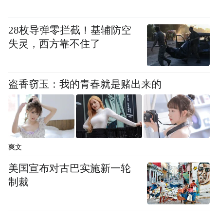
Notice: The content above (including the videos,
pictures and audios if any) is uploaded and posted
by the user of Dafeng Hao, which is a social media
28枚导弹零拦截！基辅防空
platform and merely provides information storage
失灵，西方靠不住了
space services.”
盗香窃玉：我的青春就是赌出来的
爽文
美国宣布对古巴实施新一轮
制裁