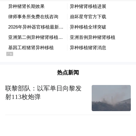
替代方案，科学家正通过基因编辑技术改造
猪的器官，使其更接近人类器官的特征，从
而降低人体免疫系统对异种器官的排斥反
应。
United Therapeutics 公司此次临床试验所使用
的猪肾经过 10 处基因编辑：一方面“敲除”了
热点新闻
会引发早期排斥反应和器官过度生长的猪源
基因，另一方面引入了若干人类基因，以提
联黎部队：以军单日向黎发
升器官与人体的兼容性。
射113枚炮弹
“特别声明：以上作品内容(包括在内的视频、图片或音
频)为凤凰网旗下自媒体平台“大风号”用户上传并发
布，本平台仅提供信息存储空间服务。