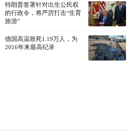
创造；上个月，因猪肾功能开始衰退，该器
特朗普签署针对出生公民权
的行政令，将严厉打击“生育
官被移除，他也重新开始了透析。目前已知
旅游”
仍携带有猪肾存活的患者还包括另一位麻省
总医院受试者以及一名中国女性患者。
德国高温致死1.19万人，为
2016年来最高纪录
“随着医生从每位患者的经历中不断积累经
验，这项技术正朝着正确的方向发展，”蒙哥
马利博士表示。他同时指出，患者在移植失
败后能够重新接受透析，也为临床试验提供
了重要的安全缓冲。
美国器官移植等候名单上有超过 10 万
目前，
人
，其中绝大多数亟需肾脏移植，每年有数
千人因等不到供体而死亡。作为一种潜在的