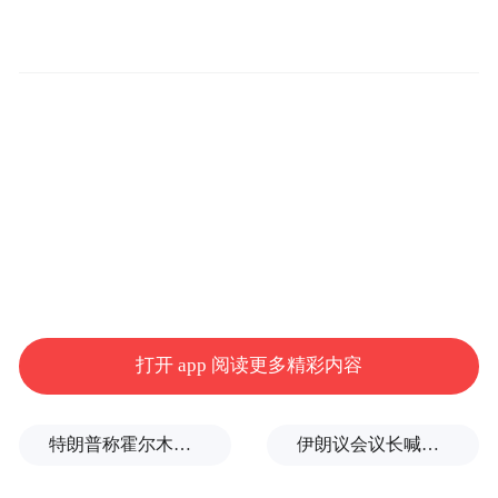
计划在未来几个月内开展自己的猪肾临床试
验。这两项研究是全球已知首批正式开展的
异种移植临床试验。
出于对受试者隐私的保护，研究人员并未透
露纽约大学此次手术的具体实施时间及其他
患者详细信息。
领导该移植团队的纽约大学罗伯特・蒙哥马
利（Robert Montgomery）博士向美联社表
示，医院已列出其他有意参与这项小型试验
打开 app 阅读更多精彩内容
的患者名单。该试验初期将纳入六名受试
者；若进展顺利，随着更多移植中心的加
特朗普称霍尔木兹海峡协议尚未达成，正参与相关谈判
伊朗议会议长喊话：别再作秀了！
入，试验规模有望扩大至 50 人。