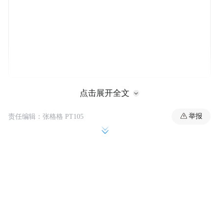
据美国媒体报道，这是继此前多项“同情用
点击展开全文
药”（compassionate use）个案移植手术后，
举报
责任编辑：张格格 PT105
首项由美国食品和药物管理局 (FDA) 批准的
人体移植基因编辑猪肾规模化临床试验
，旨
在系统评估基因编辑猪肾用于终末期肾病患
者的安全性和有效性。
据IT之家了解，另一家美国公司 eGenesis 也