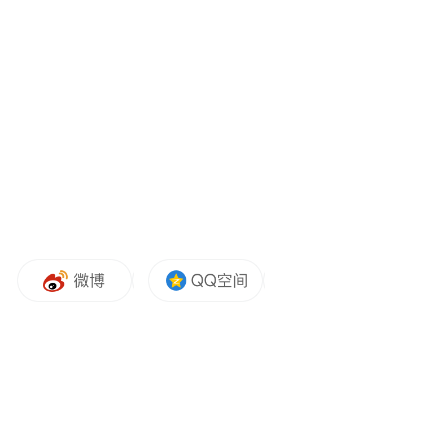
美国食品药品监督管理局（FDA）在审慎评
估一系列“同情用药”实验后，批准了此次严
格监管下的临床研究。此前的“同情用药”尝
最早的两例基因编辑猪肾
试结果喜忧参半：
移植均未能长期存活
。
随后，医生开始选择病情相对稳定但急需肾
源的患者进行试验。在纽约大学，一位来自
阿拉巴马州的女性患者体内移植的猪肾维持
功能达 130 天，之后她不得不重新接受透析
治疗。目前的最长存活纪录为 271 天，由一
名在麻省总医院（Massachusetts General
Hospital）接受移植的新罕布什尔州男性患者